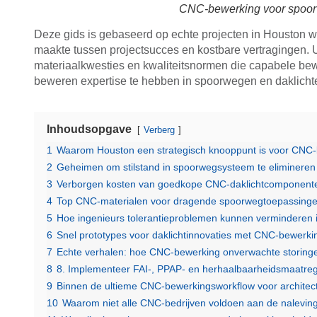
CNC-bewerking voor spoor
Deze gids is gebaseerd op echte projecten in Houston wa
maakte tussen projectsucces en kostbare vertragingen. U
materiaalkwesties en kwaliteitsnormen die capabele be
beweren expertise te hebben in spoorwegen en daklicht
Inhoudsopgave
Verberg
1
Waarom Houston een strategisch knooppunt is voor CNC-
2
Geheimen om stilstand in spoorwegsysteem te elimineren
3
Verborgen kosten van goedkope CNC-daklichtcomponenten
4
Top CNC-materialen voor dragende spoorwegtoepassing
5
Hoe ingenieurs tolerantieproblemen kunnen verminderen
6
Snel prototypes voor daklichtinnovaties met CNC-bewerki
7
Echte verhalen: hoe CNC-bewerking onverwachte storingen
8
8. Implementeer FAI-, PPAP- en herhaalbaarheidsmaatre
9
Binnen de ultieme CNC-bewerkingsworkflow voor architect
10
Waarom niet alle CNC-bedrijven voldoen aan de nalevin