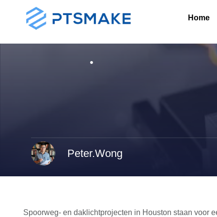
Home
Peter.Wong
Spoorweg- en daklichtprojecten in Houston staan voor e