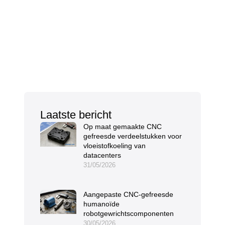
Laatste bericht
Op maat gemaakte CNC
gefreesde verdeelstukken voor
vloeistofkoeling van
datacenters
31/05/2026
Aangepaste CNC-gefreesde
humanoïde
robotgewrichtscomponenten
30/05/2026