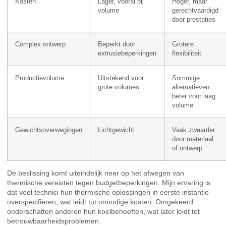
Kosten
Lager, vooral bij
Hoger, maar
volume
gerechtvaardigd
door prestaties
Complex ontwerp
Beperkt door
Grotere
extrusiebeperkingen
flexibiliteit
Productievolume
Uitstekend voor
Sommige
grote volumes
alternatieven
beter voor laag
volume
Gewichtsoverwegingen
Lichtgewicht
Vaak zwaarder
door materiaal
of ontwerp
De beslissing komt uiteindelijk neer op het afwegen van
thermische vereisten tegen budgetbeperkingen. Mijn ervaring is
dat veel technici hun thermische oplossingen in eerste instantie
overspecifiëren, wat leidt tot onnodige kosten. Omgekeerd
onderschatten anderen hun koelbehoeften, wat later leidt tot
betrouwbaarheidsproblemen.