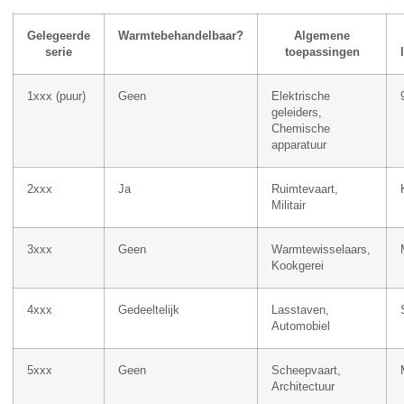
Gelegeerde
Warmtebehandelbaar?
Algemene
serie
toepassingen
1xxx (puur)
Geen
Elektrische
geleiders,
Chemische
apparatuur
2xxx
Ja
Ruimtevaart,
Militair
3xxx
Geen
Warmtewisselaars,
Kookgerei
4xxx
Gedeeltelijk
Lasstaven,
Automobiel
5xxx
Geen
Scheepvaart,
Architectuur