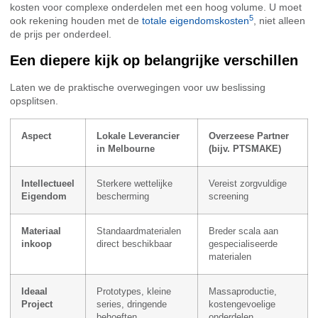
kosten voor complexe onderdelen met een hoog volume. U moet
5
ook rekening houden met de
totale eigendomskosten
, niet alleen
de prijs per onderdeel.
Een diepere kijk op belangrijke verschillen
Laten we de praktische overwegingen voor uw beslissing
opsplitsen.
Aspect
Lokale Leverancier
Overzeese Partner
in Melbourne
(bijv. PTSMAKE)
Intellectueel
Sterkere wettelijke
Vereist zorgvuldige
Eigendom
bescherming
screening
Materiaal
Standaardmaterialen
Breder scala aan
inkoop
direct beschikbaar
gespecialiseerde
materialen
Ideaal
Prototypes, kleine
Massaproductie,
Project
series, dringende
kostengevoelige
behoeften
onderdelen