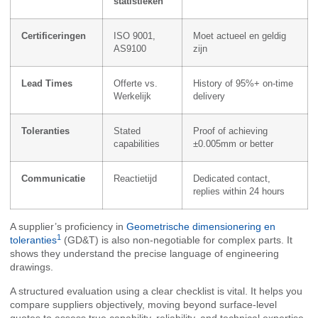
statistieken
Certificeringen
ISO 9001,
Moet actueel en geldig
AS9100
zijn
Lead Times
Offerte vs.
History of 95%+ on-time
Werkelijk
delivery
Toleranties
Stated
Proof of achieving
capabilities
±0.005mm or better
Communicatie
Reactietijd
Dedicated contact,
replies within 24 hours
A supplier’s proficiency in
Geometrische dimensionering en
1
toleranties
(GD&T) is also non-negotiable for complex parts. It
shows they understand the precise language of engineering
drawings.
A structured evaluation using a clear checklist is vital. It helps you
compare suppliers objectively, moving beyond surface-level
quotes to assess true capability, reliability, and technical expertise