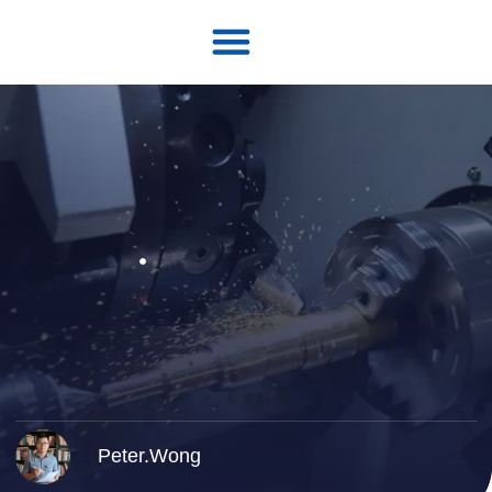
Neem contact op met
Peter.Wong