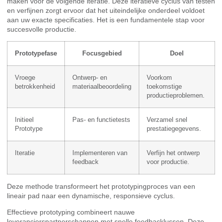
maken voor de volgende iteratie. Deze iteratieve cyclus van testen
en verfijnen zorgt ervoor dat het uiteindelijke onderdeel voldoet
aan uw exacte specificaties. Het is een fundamentele stap voor
succesvolle productie.
Prototypefase
Focusgebied
Doel
Vroege
Ontwerp- en
Voorkom
betrokkenheid
materiaalbeoordeling
toekomstige
productieproblemen.
Initieel
Pas- en functietests
Verzamel snel
Prototype
prestatiegegevens.
Iteratie
Implementeren van
Verfijn het ontwerp
feedback
voor productie.
Deze methode transformeert het prototypingproces van een
lineair pad naar een dynamische, responsieve cyclus.
Effectieve prototyping combineert nauwe
leverancierspartnerschappen met snelle feedbacklussen. Deze