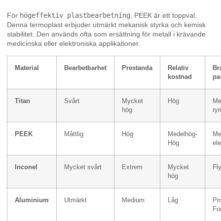
För
högeffektiv plastbearbetning
, PEEK är ett toppval.
Denna termoplast erbjuder utmärkt mekanisk styrka och kemisk
stabilitet. Den används ofta som ersättning för metall i krävande
medicinska eller elektroniska applikationer.
Material
Bearbetbarhet
Prestanda
Relativ
Br
kostnad
pa
Titan
Svårt
Mycket
Hög
Me
hög
ry
PEEK
Måttlig
Hög
Medelhög-
Me
Hög
ele
Inconel
Mycket svårt
Extrem
Mycket
Fl
hög
Aluminium
Utmärkt
Medium
Låg
Pr
Fo