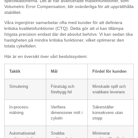
specifikationerna. Det är här avancerade maskinfunktioner, som
Volumetric Error Compensation, blir ovärderliga för att upprätthålla
stabilitet.
Våra ingenjörer samarbetar ofta med kunder för att definiera
kritiska kvalitetsfunktioner (CTQ). Detta gör att vi kan tillämpa
högsta precision endast där det absolut behövs. Vi kan sedan öka
hastigheten på mindre kritiska funktioner, vilket optimerar den
totala cykeltiden.
Här är en översikt över vårt beslutssystem:
Taktik
Mål
Fördel för kunden
Simulering
Förutsäg och
Minskade spill och
förebygg fel
snabbare leverans
In-process-
Verifiera
Säkerställer
mätning
dimensioner mitt i
konsekvens utan
cykeln
stopp
Automatiserad
Snabba
Minimerar