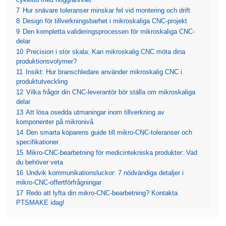
cykeltid med noggrannhet
7
Hur snävare toleranser minskar fel vid montering och drift
8
Design för tillverkningsbarhet i mikroskaliga CNC-projekt
9
Den kompletta valideringsprocessen för mikroskaliga CNC-
delar
10
Precision i stor skala: Kan mikroskalig CNC möta dina
produktionsvolymer?
11
Insikt: Hur branschledare använder mikroskalig CNC i
produktutveckling
12
Vilka frågor din CNC-leverantör bör ställa om mikroskaliga
delar
13
Att lösa osedda utmaningar inom tillverkning av
komponenter på mikronivå
14
Den smarta köparens guide till mikro-CNC-toleranser och
specifikationer
15
Mikro-CNC-bearbetning för medicintekniska produkter: Vad
du behöver veta
16
Undvik kommunikationsluckor: 7 nödvändiga detaljer i
mikro-CNC-offertförfrågningar
17
Redo att lyfta din mikro-CNC-bearbetning? Kontakta
PTSMAKE idag!