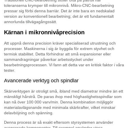
Traditionell CNC-bearbetning stöter ofta på patrull när
toleranserna krymper till mikronnivå. Mikro-CNC-bearbetning
pressar sig förbi denna barriär. Det är inte bara en nedskalad
version av konventionell bearbetning; det är ett fundamentalt
annorlunda tillvägagångssätt.
Kärnan i mikronnivåprecision
Att uppnå denna precision kräver specialiserad utrustning och
processer. Maskinerna i sig är byggda för extrem styvhet och
termisk stabilitet. Detta förhindrar att små expansioner eller
sammandragningar påverkar arbetsstycket under
bearbetningsprocessen. Vi fann att detta var en kritisk faktor i våra
tester.
Avancerade verktyg och spindlar
Skärverktygen är otroligt små, ibland med diametrar mindre än ett
mänskligt hårstrå. De paras ihop med höghastighetsspindlar som
kan nå över 100 000 varv/min. Denna kombination möjliggör
materialavlägsnande med minimala skärkrafter, vilket minskar
delavböjning och spänning.
Denna process är så exakt eftersom styrsystemen använder
avancerade komponenter. Till exempel använder vissa