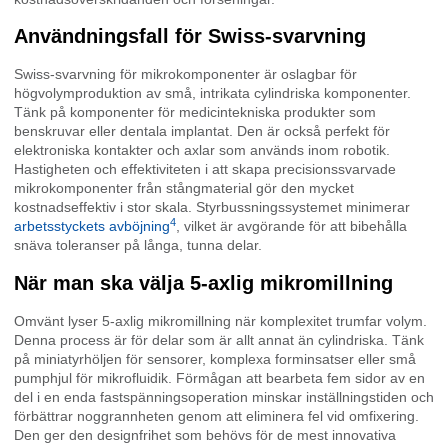
Användningsfall för Swiss-svarvning
Swiss-svarvning för mikrokomponenter är oslagbar för
högvolymproduktion av små, intrikata cylindriska komponenter.
Tänk på komponenter för medicintekniska produkter som
benskruvar eller dentala implantat. Den är också perfekt för
elektroniska kontakter och axlar som används inom robotik.
Hastigheten och effektiviteten i att skapa precisionssvarvade
mikrokomponenter från stångmaterial gör den mycket
kostnadseffektiv i stor skala. Styrbussningssystemet minimerar
4
arbetsstyckets avböjning
, vilket är avgörande för att bibehålla
snäva toleranser på långa, tunna delar.
När man ska välja 5-axlig mikromillning
Omvänt lyser 5-axlig mikromillning när komplexitet trumfar volym.
Denna process är för delar som är allt annat än cylindriska. Tänk
på miniatyrhöljen för sensorer, komplexa forminsatser eller små
pumphjul för mikrofluidik. Förmågan att bearbeta fem sidor av en
del i en enda fastspänningsoperation minskar inställningstiden och
förbättrar noggrannheten genom att eliminera fel vid omfixering.
Den ger den designfrihet som behövs för de mest innovativa