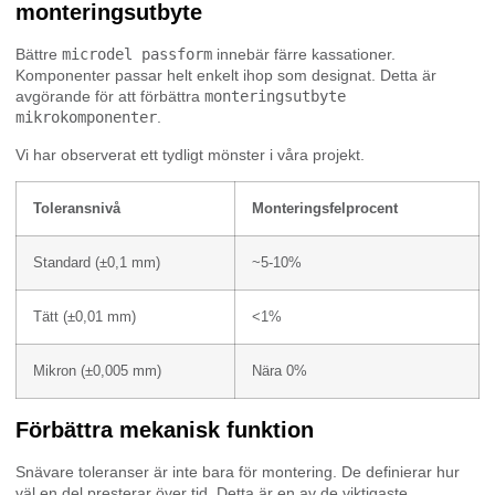
monteringsutbyte
Bättre
microdel passform
innebär färre kassationer.
Komponenter passar helt enkelt ihop som designat. Detta är
avgörande för att förbättra
monteringsutbyte
mikrokomponenter
.
Vi har observerat ett tydligt mönster i våra projekt.
Toleransnivå
Monteringsfelprocent
Standard (±0,1 mm)
~5-10%
Tätt (±0,01 mm)
<1%
Mikron (±0,005 mm)
Nära 0%
Förbättra mekanisk funktion
Snävare toleranser är inte bara för montering. De definierar hur
väl en del presterar över tid. Detta är en av de viktigaste