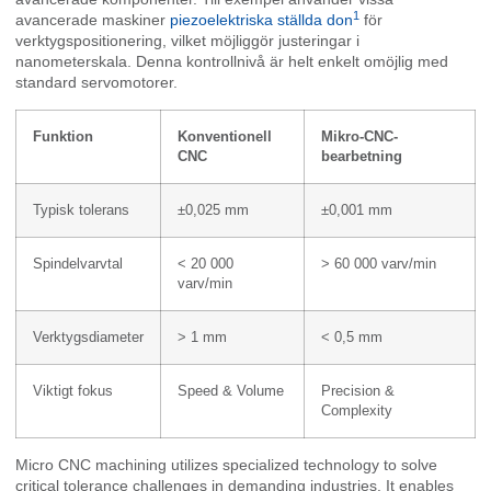
1
avancerade maskiner
piezoelektriska ställda don
för
verktygspositionering, vilket möjliggör justeringar i
nanometerskala. Denna kontrollnivå är helt enkelt omöjlig med
standard servomotorer.
Funktion
Konventionell
Mikro-CNC-
CNC
bearbetning
Typisk tolerans
±0,025 mm
±0,001 mm
Spindelvarvtal
< 20 000
> 60 000 varv/min
varv/min
Verktygsdiameter
> 1 mm
< 0,5 mm
Viktigt fokus
Speed & Volume
Precision &
Complexity
Micro CNC machining utilizes specialized technology to solve
critical tolerance challenges in demanding industries. It enables