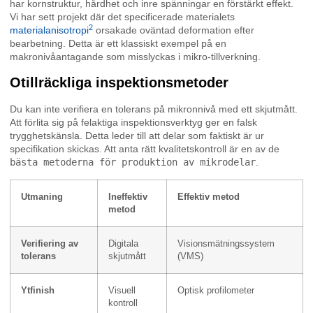
har kornstruktur, hårdhet och inre spänningar en förstärkt effekt.
Vi har sett projekt där det specificerade materialets
2
materialanisotropi
orsakade oväntad deformation efter
bearbetning. Detta är ett klassiskt exempel på en
makronivåantagande som misslyckas i mikro-tillverkning.
Otillräckliga inspektionsmetoder
Du kan inte verifiera en tolerans på mikronnivå med ett skjutmått.
Att förlita sig på felaktiga inspektionsverktyg ger en falsk
trygghetskänsla. Detta leder till att delar som faktiskt är ur
specifikation skickas. Att anta rätt kvalitetskontroll är en av de
bästa metoderna för produktion av mikrodelar
.
Utmaning
Ineffektiv
Effektiv metod
metod
Verifiering av
Digitala
Visionsmätningssystem
tolerans
skjutmått
(VMS)
Ytfinish
Visuell
Optisk profilometer
kontroll