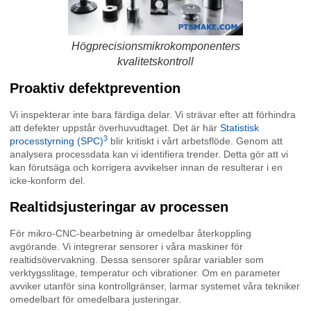
Högprecisionsmikrokomponenters
kvalitetskontroll
Proaktiv defektprevention
Vi inspekterar inte bara färdiga delar. Vi strävar efter att förhindra
att defekter uppstår överhuvudtaget. Det är här
Statistisk
3
processtyrning (SPC)
blir kritiskt i vårt arbetsflöde. Genom att
analysera processdata kan vi identifiera trender. Detta gör att vi
kan förutsäga och korrigera avvikelser innan de resulterar i en
icke-konform del.
Realtidsjusteringar av processen
För mikro-CNC-bearbetning är omedelbar återkoppling
avgörande. Vi integrerar sensorer i våra maskiner för
realtidsövervakning. Dessa sensorer spårar variabler som
verktygsslitage, temperatur och vibrationer. Om en parameter
avviker utanför sina kontrollgränser, larmar systemet våra tekniker
omedelbart för omedelbara justeringar.