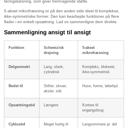
føringsbøsning, som giver fremragende støtte.
5-akset mikrofræsning er på den anden side ideel til komplekse,
ikke-symmetriske former. Den kan bearbejde funktioner på flere
flader i en enkelt opsætning. Lad os sammenligne dem direkte.
Sammenligning ansigt til ansigt
Funktion
Schweizisk
5-akset
drejning
mikrofræsning
Delgeometri
Lang, slank,
Kompleks, blokeret,
cylindrisk
ikke-symmetrisk
Bedst til
Stifter, skruer,
Huse, forme, løbehjul
aksler, stik
Opsætningstid
Længere
Kortere til
engangsbrug
Cyklustid
Meget hurtig til
Langsommere pr. del