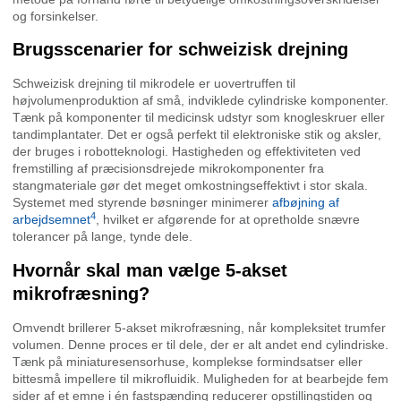
og forsinkelser.
Brugsscenarier for schweizisk drejning
Schweizisk drejning til mikrodele er uovertruffen til
højvolumenproduktion af små, indviklede cylindriske komponenter.
Tænk på komponenter til medicinsk udstyr som knogleskruer eller
tandimplantater. Det er også perfekt til elektroniske stik og aksler,
der bruges i robotteknologi. Hastigheden og effektiviteten ved
fremstilling af præcisionsdrejede mikrokomponenter fra
stangmateriale gør det meget omkostningseffektivt i stor skala.
Systemet med styrende bøsninger minimerer
afbøjning af
4
arbejdsemnet
, hvilket er afgørende for at opretholde snævre
tolerancer på lange, tynde dele.
Hvornår skal man vælge 5-akset
mikrofræsning?
Omvendt brillerer 5-akset mikrofræsning, når kompleksitet trumfer
volumen. Denne proces er til dele, der er alt andet end cylindriske.
Tænk på miniaturesensorhuse, komplekse formindsatser eller
bittesmå impellere til mikrofluidik. Muligheden for at bearbejde fem
sider af et emne i én fastspænding reducerer opstillingstiden og