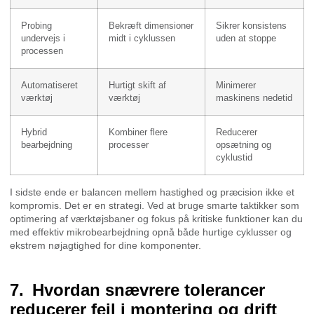
Probing
Bekræft dimensioner
Sikrer konsistens
undervejs i
midt i cyklussen
uden at stoppe
processen
Automatiseret
Hurtigt skift af
Minimerer
værktøj
værktøj
maskinens nedetid
Hybrid
Kombiner flere
Reducerer
bearbejdning
processer
opsætning og
cyklustid
I sidste ende er balancen mellem hastighed og præcision ikke et
kompromis. Det er en strategi. Ved at bruge smarte taktikker som
optimering af værktøjsbaner og fokus på kritiske funktioner kan du
med effektiv mikrobearbejdning opnå både hurtige cyklusser og
ekstrem nøjagtighed for dine komponenter.
Hvordan snævrere tolerancer
reducerer fejl i montering og drift