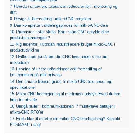
cyklustid med nøjagtighed
7
Hvordan snævrere tolerancer reducerer fejl i montering og
drift
8
Design til fremstilling i mikro-CNC-projekter
9
Den komplette valideringsproces for mikro-CNC-dele
10
Præcision i stor skala: Kan mikro-CNC opfylde dine
produktionsmængder?
11
Kig indenfor: Hvordan industriledere bruger mikro-CNC i
produktudvikling
12
Hvilke spørgsmål bør din CNC-leverandør stille om
mikrodele?
13
Løsning af usete udfordringer ved fremstilling af
komponenter på mikroniveau
14
Den smarte købers guide til mikro-CNC-tolerancer og -
specifikationer
15
Mikro-CNC-bearbejdning til medicinsk udstyr: Hvad du har
brug for at vide
16
Undgå huller i kommunikationen: 7 must-have detaljer i
mikro-CNC RFQ'er
17
Er du klar til at løfte din mikro-CNC-bearbejdning? Kontakt
PTSMAKE i dag!