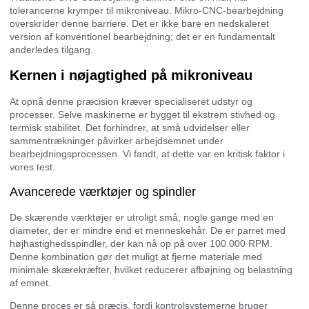
tolerancerne krymper til mikroniveau. Mikro-CNC-bearbejdning
overskrider denne barriere. Det er ikke bare en nedskaleret
version af konventionel bearbejdning; det er en fundamentalt
anderledes tilgang.
Kernen i nøjagtighed på mikroniveau
At opnå denne præcision kræver specialiseret udstyr og
processer. Selve maskinerne er bygget til ekstrem stivhed og
termisk stabilitet. Det forhindrer, at små udvidelser eller
sammentrækninger påvirker arbejdsemnet under
bearbejdningsprocessen. Vi fandt, at dette var en kritisk faktor i
vores test.
Avancerede værktøjer og spindler
De skærende værktøjer er utroligt små, nogle gange med en
diameter, der er mindre end et menneskehår. De er parret med
højhastighedsspindler, der kan nå op på over 100.000 RPM.
Denne kombination gør det muligt at fjerne materiale med
minimale skærekræfter, hvilket reducerer afbøjning og belastning
af emnet.
Denne proces er så præcis, fordi kontrolsystemerne bruger