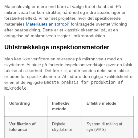
Materialevalg er mere end bare at vælge fra et datablad. På
mikroniveau har kornstruktur, hårdhed og indre spændinger en
forstærket effekt. Vi har set projekter, hvor det specificerede
2
materiales
Materialets anisotropi
forårsagede uventet vridning
efter bearbejdning. Dette er et klassisk eksempel på, at en
antagelse på makroniveau svigter i mikroproduktion.
Utilstrækkelige inspektionsmetoder
Man kan ikke verificere en tolerance på mikroniveau med en
skydelære. At stole på forkerte inspektionsværktøjer giver en falsk
følelse af sikkerhed. Det fører til, at der sendes dele, som faktisk
er uden for specifikationerne. At indføre den rigtige kvalitetskontrol
er en af de vigtigste
Bedste praksis for produktion af
mikrodele
.
Udfordring
Ineffektiv
Effektiv metode
metode
Verifikation af
Digitale
System til måling af
tolerance
skydelærer
syn (VMS)