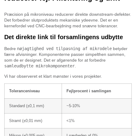
Præcision på mikroniveau reducerer direkte downstream-defekter.
Det forbedrer slutproduktets mekaniske ydeevne. Det er en
kernefordel ved CNC-bearbejdning med snævre tolerancer.
Det direkte link til forsamlingens udbytte
Bedre
nøjagtighed ved tilpasning af mikrodele
betyder
færre afvisninger. Komponenterne passer simpelthen sammen,
som de er designet. Det er afgørende for at forbedre
samleudbytte mikrokomponenter
.
Vi har observeret et klart mønster i vores projekter.
Toleranceniveau
Fejlprocent i samlingen
Standard (±0,1 mm)
~5-10%
Stramt (±0,01 mm)
<1%
Mikron (±0,005 mm)
I nærheden af 0%