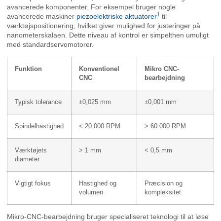
avancerede komponenter. For eksempel bruger nogle
1
avancerede maskiner
piezoelektriske aktuatorer
til
værktøjspositionering, hvilket giver mulighed for justeringer på
nanometerskalaen. Dette niveau af kontrol er simpelthen umuligt
med standardservomotorer.
Funktion
Konventionel
Mikro CNC-
CNC
bearbejdning
Typisk tolerance
±0,025 mm
±0,001 mm
Spindelhastighed
< 20.000 RPM
> 60.000 RPM
Værktøjets
> 1 mm
< 0,5 mm
diameter
Vigtigt fokus
Hastighed og
Præcision og
volumen
kompleksitet
Mikro-CNC-bearbejdning bruger specialiseret teknologi til at løse