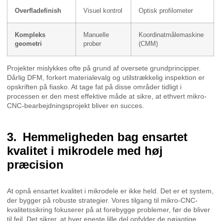
Overfladefinish
Visuel kontrol
Optisk profilometer
Kompleks
Manuelle
Koordinatmålemaskine
geometri
prober
(CMM)
Projekter mislykkes ofte på grund af oversete grundprincipper.
Dårlig DFM, forkert materialevalg og utilstrækkelig inspektion er
opskriften på fiasko. At tage fat på disse områder tidligt i
processen er den mest effektive måde at sikre, at ethvert mikro-
CNC-bearbejdningsprojekt bliver en succes.
Hemmeligheden bag ensartet
kvalitet i mikrodele med høj
præcision
At opnå ensartet kvalitet i mikrodele er ikke held. Det er et system,
der bygger på robuste strategier. Vores tilgang til mikro-CNC-
kvalitetssikring fokuserer på at forebygge problemer, før de bliver
til fejl. Det sikrer, at hver eneste lille del opfylder de nøjagtige