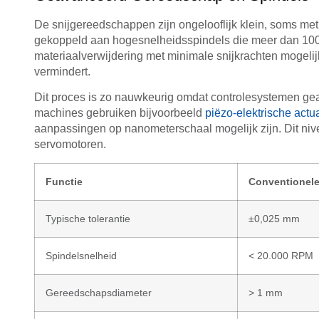
De snijgereedschappen zijn ongelooflijk klein, soms m
gekoppeld aan hogesnelheidsspindels die meer dan 10
materiaalverwijdering met minimale snijkrachten mogeli
vermindert.
Dit proces is zo nauwkeurig omdat controlesystemen 
machines gebruiken bijvoorbeeld
piëzo-elektrische actu
aanpassingen op nanometerschaal mogelijk zijn. Dit niv
servomotoren.
Functie
Conventionel
Typische tolerantie
±0,025 mm
Spindelsnelheid
< 20.000 RPM
Gereedschapsdiameter
> 1 mm