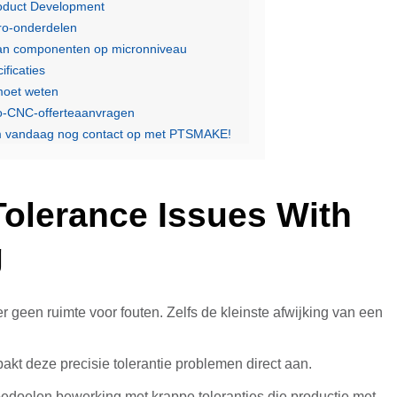
roduct Development
ro-onderdelen
 van componenten op micronniveau
ficaties
moet weten
cro-CNC-offerteaanvragen
m vandaag nog contact op met PTSMAKE!
Tolerance Issues With
g
er geen ruimte voor fouten. Zelfs de kleinste afwijking van een
akt deze precisie tolerantie problemen direct aan.
bedoelen bewerking met krappe toleranties die productie met