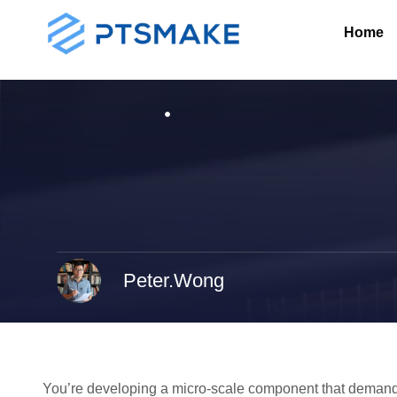
Home
Peter.Wong
You’re developing a micro-scale component that demands