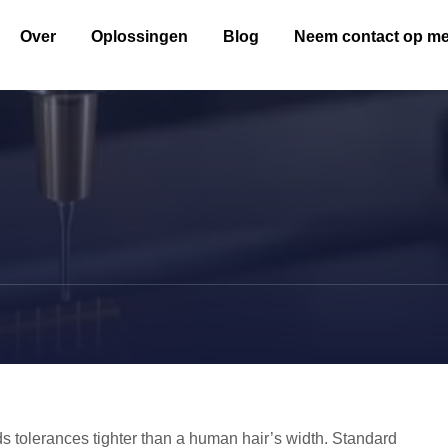
Over
Oplossingen
Blog
Neem contact op me
 tolerances tighter than a human hair’s width. Standard