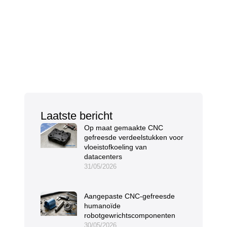
Laatste bericht
Op maat gemaakte CNC
gefreesde verdeelstukken voor
vloeistofkoeling van
datacenters
31/05/2026
Aangepaste CNC-gefreesde
humanoïde
robotgewrichtscomponenten
30/05/2026