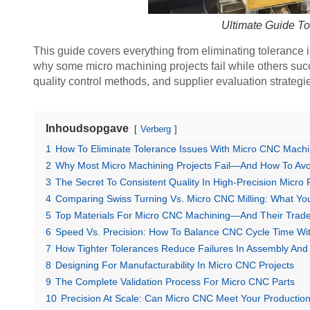
Ultimate Guide T
This guide covers everything from eliminating tolerance 
why some micro machining projects fail while others succ
quality control methods, and supplier evaluation strategie
Inhoudsopgave
Verberg
1
How To Eliminate Tolerance Issues With Micro CNC Machi
2
Why Most Micro Machining Projects Fail—And How To Avoi
3
The Secret To Consistent Quality In High-Precision Micro 
4
Comparing Swiss Turning Vs. Micro CNC Milling: What Y
5
Top Materials For Micro CNC Machining—And Their Trade
6
Speed Vs. Precision: How To Balance CNC Cycle Time Wi
7
How Tighter Tolerances Reduce Failures In Assembly And
8
Designing For Manufacturability In Micro CNC Projects
9
The Complete Validation Process For Micro CNC Parts
10
Precision At Scale: Can Micro CNC Meet Your Productio