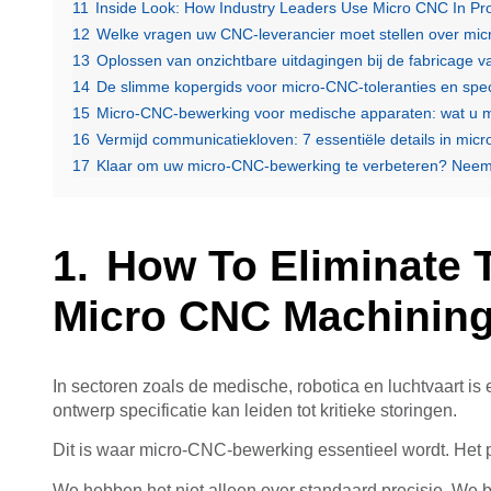
11
Inside Look: How Industry Leaders Use Micro CNC In P
12
Welke vragen uw CNC-leverancier moet stellen over mic
13
Oplossen van onzichtbare uitdagingen bij de fabricage
14
De slimme kopergids voor micro-CNC-toleranties en speci
15
Micro-CNC-bewerking voor medische apparaten: wat u 
16
Vermijd communicatiekloven: 7 essentiële details in mi
17
Klaar om uw micro-CNC-bewerking te verbeteren? Nee
How To Eliminate 
Micro CNC Machinin
In sectoren zoals de medische, robotica en luchtvaart is 
ontwerp specificatie kan leiden tot kritieke storingen.
Dit is waar micro-CNC-bewerking essentieel wordt. Het p
We hebben het niet alleen over standaard precisie. We 