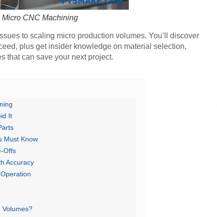
o Micro CNC Machining
issues to scaling micro production volumes. You’ll discover
eed, plus get insider knowledge on material selection,
s that can save your next project.
ning
d It
Parts
ou Must Know
-Offs
th Accuracy
 Operation
n Volumes?