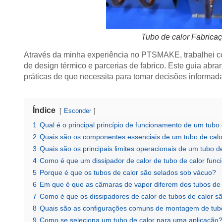
Tubo de calor Fabricaç
Através da minha experiência no PTSMAKE, trabalhei 
de design térmico e parcerias de fabrico. Este guia abr
práticas de que necessita para tomar decisões informada
Índice
Esconder
1
Qual é o principal princípio de funcionamento de um tubo 
2
Quais são os componentes essenciais de um tubo de cal
3
Quais são os principais limites operacionais de um tubo d
4
Como é que um dissipador de calor de tubo de calor fun
5
Porque é que os tubos de calor são selados sob vácuo?
6
Em que é que as câmaras de vapor diferem dos tubos de c
7
Como é que os dissipadores de calor de tubos de calor sã
8
Quais são as configurações comuns de montagem de tubo
9
Como se seleciona um tubo de calor para uma aplicação