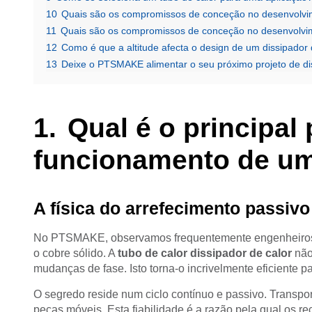
10
Quais são os compromissos de conceção no desenvolvim
11
Quais são os compromissos de conceção no desenvolvim
12
Como é que a altitude afecta o design de um dissipador
13
Deixe o PTSMAKE alimentar o seu próximo projeto de dis
Qual é o principal 
funcionamento de um
A física do arrefecimento passivo
No PTSMAKE, observamos frequentemente engenheiros 
o cobre sólido. A
tubo de calor dissipador de calor
não 
mudanças de fase. Isto torna-o incrivelmente eficiente p
O segredo reside num ciclo contínuo e passivo. Transpor
peças móveis. Esta fiabilidade é a razão pela qual os r