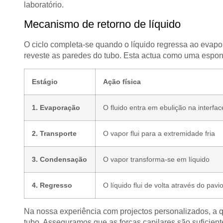
laboratório.
Mecanismo de retorno de líquido
O ciclo completa-se quando o líquido regressa ao evapor
reveste as paredes do tubo. Esta actua como uma espon
Estágio
Ação física
1. Evaporação
O fluido entra em ebulição na interfa
2. Transporte
O vapor flui para a extremidade fria
3. Condensação
O vapor transforma-se em líquido
4. Regresso
O líquido flui de volta através do pavi
Na nossa experiência com projectos personalizados, a q
tubo. Asseguramos que as forças capilares são suficient