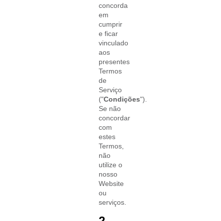
concorda
em
cumprir
e ficar
vinculado
aos
presentes
Termos
de
Serviço
("
Condições
").
Se não
concordar
com
estes
Termos,
não
utilize o
nosso
Website
ou
serviços.
2.