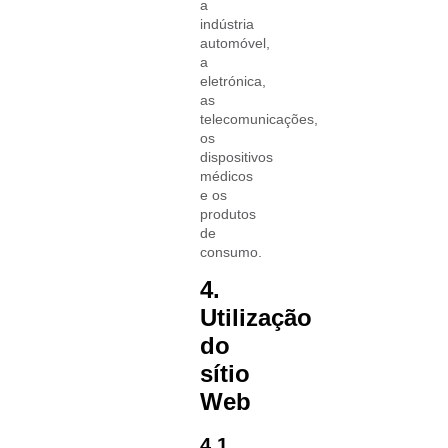
a
indústria
automóvel,
a
eletrónica,
as
telecomunicações,
os
dispositivos
médicos
e os
produtos
de
consumo.
4.
Utilização
do
sítio
Web
4.1