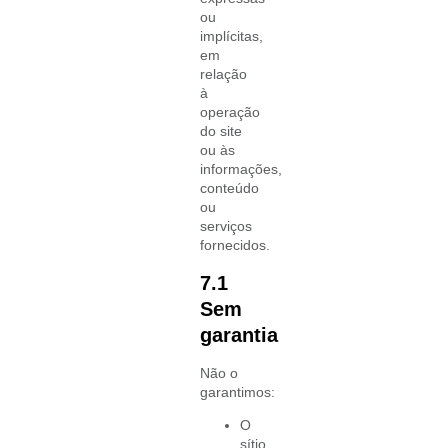
ou
implícitas,
em
relação
à
operação
do site
ou às
informações,
conteúdo
ou
serviços
fornecidos.
7.1
Sem
garantia
Não o
garantimos:
O
sítio