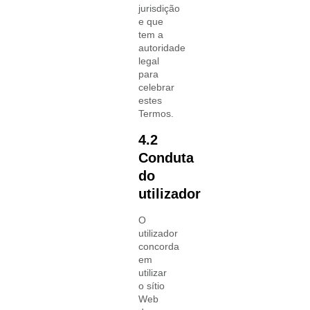
jurisdição
e que
tem a
autoridade
legal
para
celebrar
estes
Termos.
4.2
Conduta
do
utilizador
O
utilizador
concorda
em
utilizar
o sítio
Web