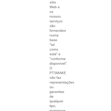
sítio
Web e
os
nossos
serviços
são
fornecidos
numa
base
"tal
como
está" e
"conforme
disponível".
O
PTSMAKE
não faz
representações
ou
garantias
de
qualquer
tipo,
expressas