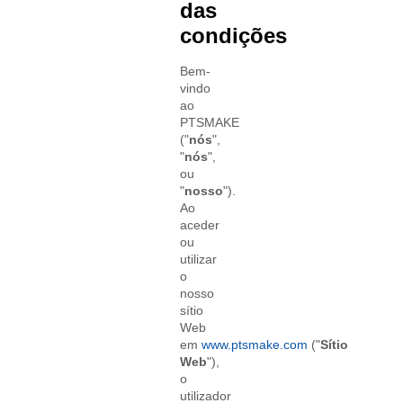
das
condições
Bem-
vindo
ao
PTSMAKE
("
nós
",
"
nós
",
ou
"
nosso
").
Ao
aceder
ou
utilizar
o
nosso
sítio
Web
em
www.ptsmake.com
("
Sítio
Web
"),
o
utilizador