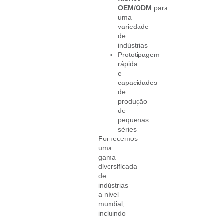
OEM/ODM
para
uma
variedade
de
indústrias
Prototipagem
rápida
e
capacidades
de
produção
de
pequenas
séries
Fornecemos
uma
gama
diversificada
de
indústrias
a nível
mundial,
incluindo