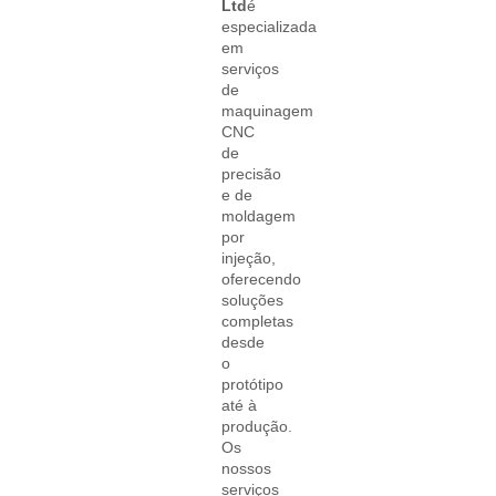
Ltd
é
especializada
em
serviços
de
maquinagem
CNC
de
precisão
e de
moldagem
por
injeção,
oferecendo
soluções
completas
desde
o
protótipo
até à
produção.
Os
nossos
serviços