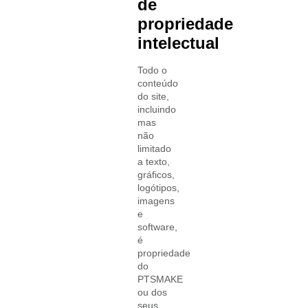
de
propriedade
intelectual
Todo o
conteúdo
do site,
incluindo
mas
não
limitado
a texto,
gráficos,
logótipos,
imagens
e
software,
é
propriedade
do
PTSMAKE
ou dos
seus