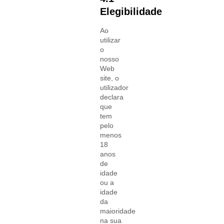
Elegibilidade
Ao
utilizar
o
nosso
Web
site, o
utilizador
declara
que
tem
pelo
menos
18
anos
de
idade
ou a
idade
da
maioridade
na sua