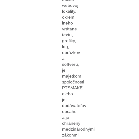
webovej
lokality,
okrem
iného
vrátane
textu,
grafiky,
log,
obrázkov
a
softvéru,
je
majetkom
spoločnosti
PTSMAKE
alebo
jej
dodávateľov
obsahu
a je
chránený
medzinárodnými
zákonmi