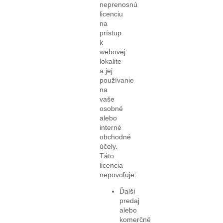
neprenosnú
licenciu
na
prístup
k
webovej
lokalite
a jej
používanie
na
vaše
osobné
alebo
interné
obchodné
účely.
Táto
licencia
nepovoľuje:
Ďalší
predaj
alebo
komerčné