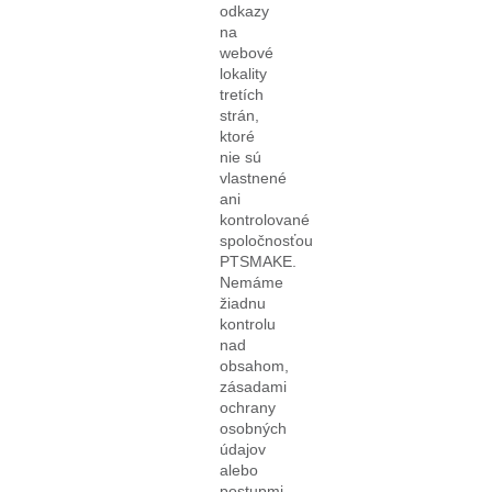
odkazy
na
webové
lokality
tretích
strán,
ktoré
nie sú
vlastnené
ani
kontrolované
spoločnosťou
PTSMAKE.
Nemáme
žiadnu
kontrolu
nad
obsahom,
zásadami
ochrany
osobných
údajov
alebo
postupmi