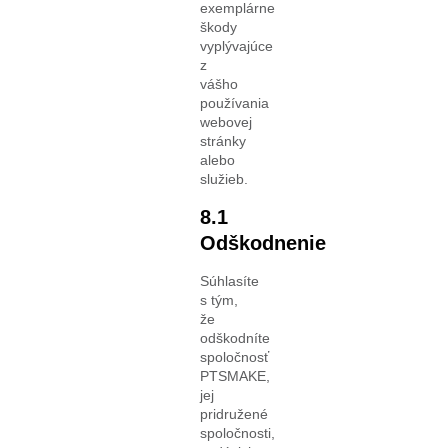
exemplárne
škody
vyplývajúce
z
vášho
používania
webovej
stránky
alebo
služieb.
8.1
Odškodnenie
Súhlasíte
s tým,
že
odškodníte
spoločnosť
PTSMAKE,
jej
pridružené
spoločnosti,