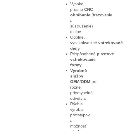
Vysoko
presné
CNC
obrábanie
(frézovanie
a
sústruženie)
dielov
Odolné,
vysokokvalitné
vstrekované
diely
Prispôsobené
plastové
vstrekovacie
formy
Výrobné
služby
OEM/ODM
pre
rôzne
priemyselné
odvetvia
Rýchla
výroba
prototypov
a
možnosť