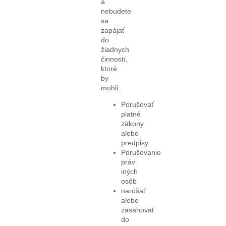
a
nebudete
sa
zapájať
do
žiadnych
činností,
ktoré
by
mohli:
Porušovať
platné
zákony
alebo
predpisy.
Porušovanie
práv
iných
osôb
narúšať
alebo
zasahovať
do