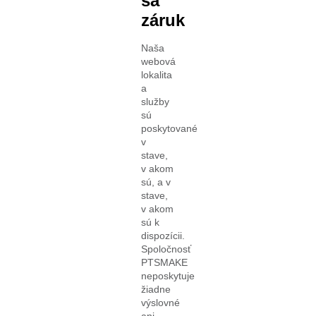
sa
záruk
Naša
webová
lokalita
a
služby
sú
poskytované
v
stave,
v akom
sú, a v
stave,
v akom
sú k
dispozícii.
Spoločnosť
PTSMAKE
neposkytuje
žiadne
výslovné