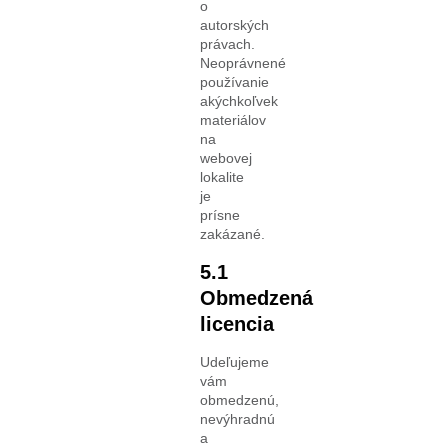
o
autorských
právach.
Neoprávnené
používanie
akýchkoľvek
materiálov
na
webovej
lokalite
je
prísne
zakázané.
5.1
Obmedzená
licencia
Udeľujeme
vám
obmedzenú,
nevýhradnú
a