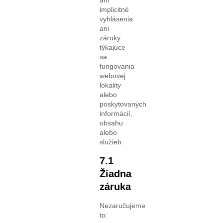
ani
implicitné
vyhlásenia
ani
záruky
týkajúce
sa
fungovania
webovej
lokality
alebo
poskytovaných
informácií,
obsahu
alebo
služieb.
7.1
Žiadna
záruka
Nezaručujeme
to: