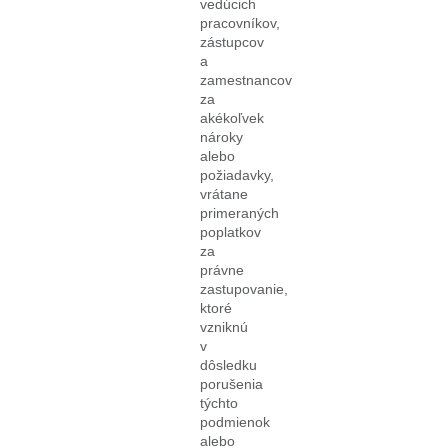
vedúcich
pracovníkov,
zástupcov
a
zamestnancov
za
akékoľvek
nároky
alebo
požiadavky,
vrátane
primeraných
poplatkov
za
právne
zastupovanie,
ktoré
vzniknú
v
dôsledku
porušenia
týchto
podmienok
alebo