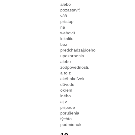
alebo
pozastaviť
váš
prístup
na
webovú
lokalitu
bez
predchádzajúceho
upozornenia
alebo
zodpovednosti,
a to z
akéhokoľvek
dôvodu,
okrem
iného
aj v
prípade
porušenia
týchto
podmienok.