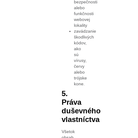
bezpečnosti
alebo
funkčnosti
webovej
lokality
zavádzanie
škodlivých
kódov,
ako
sú
vírusy,
červy
alebo
trójske
kone.
5.
Práva
duševného
vlastníctva
Všetok
obsah