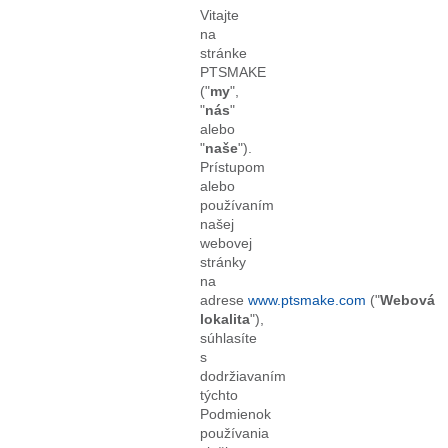
Vitajte
na
stránke
PTSMAKE
("
my
",
"
nás
"
alebo
"
naše
").
Prístupom
alebo
používaním
našej
webovej
stránky
na
adrese
www.ptsmake.com
("
Webová
lokalita
"),
súhlasíte
s
dodržiavaním
týchto
Podmienok
používania