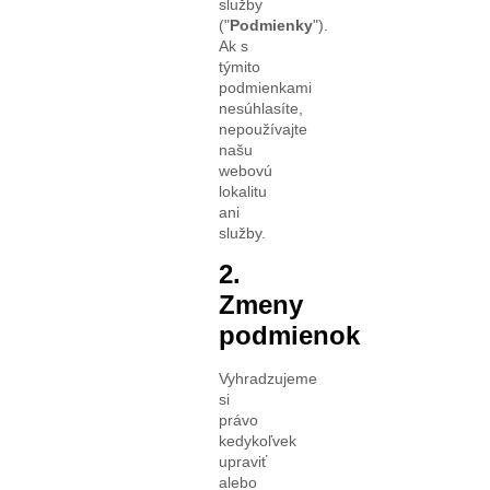
služby
("
Podmienky
").
Ak s
týmito
podmienkami
nesúhlasíte,
nepoužívajte
našu
webovú
lokalitu
ani
služby.
2.
Zmeny
podmienok
Vyhradzujeme
si
právo
kedykoľvek
upraviť
alebo