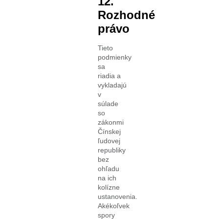
12.
Rozhodné
právo
Tieto
podmienky
sa
riadia a
vykladajú
v
súlade
so
zákonmi
Čínskej
ľudovej
republiky
bez
ohľadu
na ich
kolízne
ustanovenia.
Akékoľvek
spory