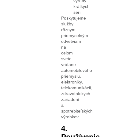
výroby
krátkych
sérií
Poskytujeme
služby
rôznym
priemyselným
odvetviam
na
celom
svete
vrátane
automobilového
priemyslu,
elektroniky,
telekomunikácií,
zdravotníckych
zariadení
a
spotrebiteľských
výrobkov.
4.
Používanie