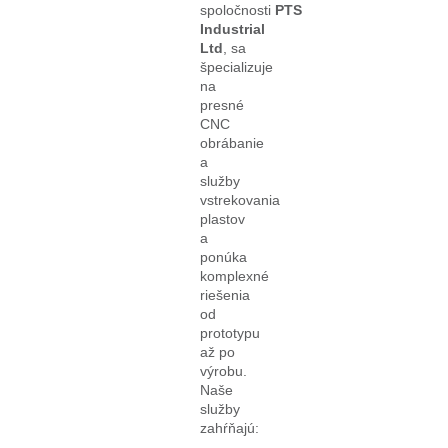
spoločnosti
PTS
Industrial
Ltd
, sa
špecializuje
na
presné
CNC
obrábanie
a
služby
vstrekovania
plastov
a
ponúka
komplexné
riešenia
od
prototypu
až po
výrobu.
Naše
služby
zahŕňajú: