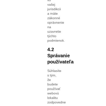
vo
vašej
jurisdikcii
a máte
zákonné
oprávnenie
na
uzavretie
týchto
podmienok.
4.2
Správanie
používateľa
Súhlasíte
s tým,
že
budete
používať
webovú
lokalitu
zodpovedne