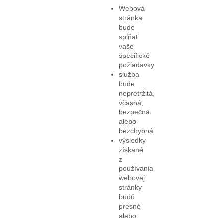
Webová
stránka
bude
spĺňať
vaše
špecifické
požiadavky
služba
bude
nepretržitá,
včasná,
bezpečná
alebo
bezchybná
výsledky
získané
z
používania
webovej
stránky
budú
presné
alebo