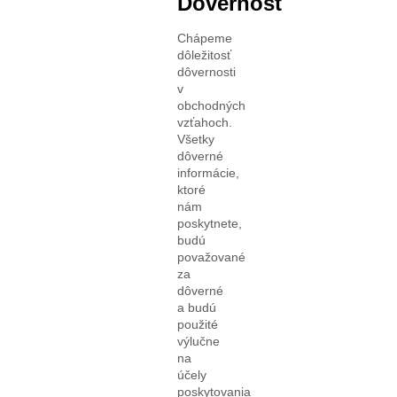
Dôvernosť
Chápeme
dôležitosť
dôvernosti
v
obchodných
vzťahoch.
Všetky
dôverné
informácie,
ktoré
nám
poskytnete,
budú
považované
za
dôverné
a budú
použité
výlučne
na
účely
poskytovania