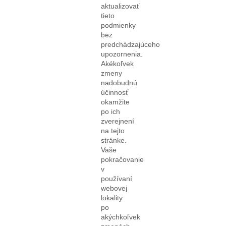
aktualizovať
tieto
podmienky
bez
predchádzajúceho
upozornenia.
Akékoľvek
zmeny
nadobudnú
účinnosť
okamžite
po ich
zverejnení
na tejto
stránke.
Vaše
pokračovanie
v
používaní
webovej
lokality
po
akýchkoľvek