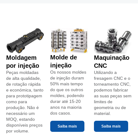
Molde de
Moldagem
Maquinação
injeção
por injeção
CNC
Os nossos moldes
Peças moldadas
Utilizando a
de injeção duram
de alta qualidade,
fresagem CNC e o
50% mais tempo
de rotação rápida
torneamento CNC,
do que os outros
e económica, tanto
podemos fabricar
moldes, podendo
para prototipagem
as suas peças sem
durar até 15-20
como para
limites de
anos na maioria
produção. Não é
geometria ou de
dos casos.
necessário um
material.
MOQ, estando
disponíveis preços
Saiba mais
Saiba mais
por volume.