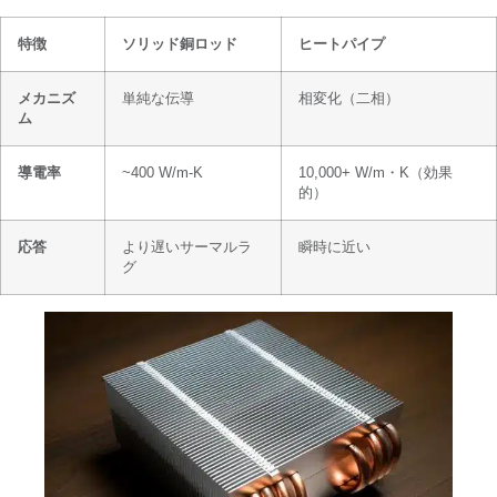
特徴
ソリッド銅ロッド
ヒートパイプ
メカニズ
単純な伝導
相変化（二相）
ム
導電率
~400 W/m-K
10,000+ W/m・K（効果
的）
応答
より遅いサーマルラ
瞬時に近い
グ