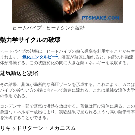
ヒートパイプ・ヒートシンク設計
熱力学サイクルの破壊
ヒートパイプの効率は、ヒートパイプの熱伝導率を利用することから生
1
まれます。
気化エンタルピー
. .装置が熱源に触れると、内部の作動流
体が沸騰する。この状態変化の間に大きな熱エネルギーを吸収する。.
蒸気輸送と凝縮
その結果、蒸気が局所的な高圧ゾーンを形成する。これにより、ガスは
パイプの冷たい方の端に向かって急速に流れる。これは単純な流体力学
の作用である。.
コンデンサー部で蒸気は潜熱を放出する。蒸気は再び液体に戻る。この
急速なエネルギー放出により、実験結果で見られるような高い熱伝導率
を実現することができる。.
リキッドリターン・メカニズム