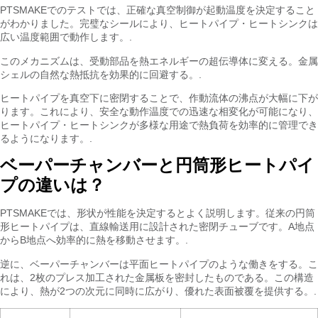
PTSMAKEでのテストでは、正確な真空制御が起動温度を決定すること
がわかりました。完璧なシールにより、ヒートパイプ・ヒートシンクは
広い温度範囲で動作します。.
このメカニズムは、受動部品を熱エネルギーの超伝導体に変える。金属
シェルの自然な熱抵抗を効果的に回避する。.
ヒートパイプを真空下に密閉することで、作動流体の沸点が大幅に下が
ります。これにより、安全な動作温度での迅速な相変化が可能になり、
ヒートパイプ・ヒートシンクが多様な用途で熱負荷を効率的に管理でき
るようになります。.
ベーパーチャンバーと円筒形ヒートパイ
プの違いは？
PTSMAKEでは、形状が性能を決定するとよく説明します。従来の円筒
形ヒートパイプは、直線輸送用に設計された密閉チューブです。A地点
からB地点へ効率的に熱を移動させます。.
逆に、ベーパーチャンバーは平面ヒートパイプのような働きをする。こ
れは、2枚のプレス加工された金属板を密封したものである。この構造
により、熱が2つの次元に同時に広がり、優れた表面被覆を提供する。.