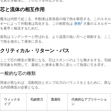
も真空を破壊し、プロセスを停止させる。.
芯と流体の相互作用
魔法は内部で起こる。作動液は蒸発器の端で熱を吸収する。このエネル
2
ギーによって作動液は気化する。この相変化は
潜熱
大量のエネルギー
を素早く輸送するためだ。.
蒸気はコンデンサーと呼ばれる、より温度の低い方へと移動する。ここ
で熱を放出して液体に戻る。.
クリティカル・リターン・パス
ここで芯の構造が重要になる。芯はスポンジのような働きをする。毛細
管現象を利用して、凝縮した液体を重力に逆らって熱源に引き戻す。.
一般的な芯の種類
用途が異なれば、流動抵抗とポンプ出力のバランスをとるために、異な
る内部構造が必要となる。.
ウィックタ
毛細管力
透過性
代表的なアプリケーショ
イプ
ン