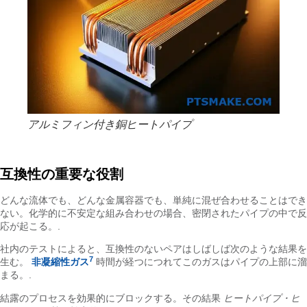
アルミフィン付き銅ヒートパイプ
互換性の重要な役割
どんな流体でも、どんな金属容器でも、単純に混ぜ合わせることはでき
ない。化学的に不安定な組み合わせの場合、密閉されたパイプの中で反
応が起こる。.
社内のテストによると、互換性のないペアはしばしば次のような結果を
7
生む。
非凝縮性ガス
時間が経つにつれてこのガスはパイプの上部に溜
まる。.
結露のプロセスを効果的にブロックする。その結果
ヒートパイプ・ヒ