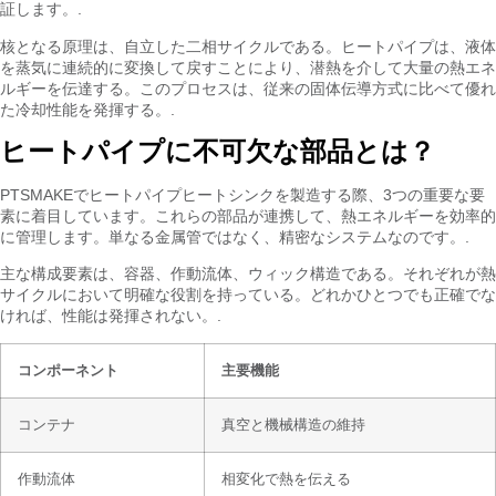
証します。.
核となる原理は、自立した二相サイクルである。ヒートパイプは、液体
を蒸気に連続的に変換して戻すことにより、潜熱を介して大量の熱エネ
ルギーを伝達する。このプロセスは、従来の固体伝導方式に比べて優れ
た冷却性能を発揮する。.
ヒートパイプに不可欠な部品とは？
PTSMAKEでヒートパイプヒートシンクを製造する際、3つの重要な要
素に着目しています。これらの部品が連携して、熱エネルギーを効率的
に管理します。単なる金属管ではなく、精密なシステムなのです。.
主な構成要素は、容器、作動流体、ウィック構造である。それぞれが熱
サイクルにおいて明確な役割を持っている。どれかひとつでも正確でな
ければ、性能は発揮されない。.
コンポーネント
主要機能
コンテナ
真空と機械構造の維持
作動流体
相変化で熱を伝える