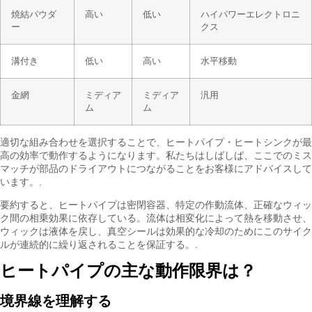
焼結パウダ
高い
低い
ハイパワーエレクトロニ
ー
クス
溝付き
低い
高い
水平移動
金網
ミディア
ミディア
汎用
ム
ム
適切な組み合わせを選択することで、ヒートパイプ・ヒートシンクが最
高の効率で動作するようになります。私たちはしばしば、ここでのミス
マッチが部品のドライアウトにつながることをお客様にアドバイスして
います。.
要約すると、ヒートパイプは密閉容器、特定の作動流体、正確なウィッ
ク間の相乗効果に依存している。流体は相変化によって熱を移動させ、
ウィックは液体を戻し、真空シールは効果的な冷却のためにこのサイク
ルが連続的に繰り返されることを保証する。.
ヒートパイプの主な動作限界は？
境界線を理解する