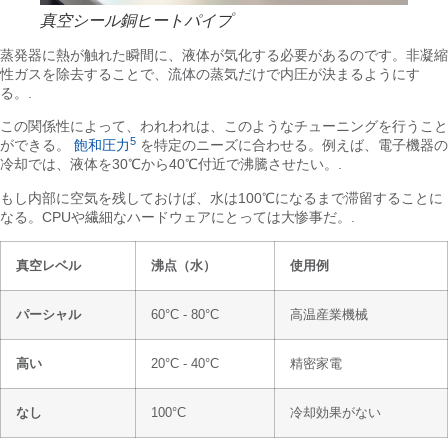
真空シール銅ヒートパイプ
蒸発器に熱が触れた瞬間に、液体が気化する必要があるのです。非凝縮
性ガスを除去することで、流体の蒸気だけで内圧が決まるようにす
る。.
この関係性によって、われわれは、このようなチューニングを行うこと
5
ができる。
飽和圧力
を特定のニーズに合わせる。例えば、電子機器の
冷却では、液体を30℃から40℃付近で沸騰させたい。.
もし内部に空気を残しておけば、水は100℃になるまで滞留することに
なる。CPUや繊細なハードウェアにとっては大惨事だ。.
真空レベル
沸点（水）
使用例
パーシャル
60°C - 80°C
高温産業機械
高い
20°C - 40°C
精密家電
なし
100°C
冷却効果がない