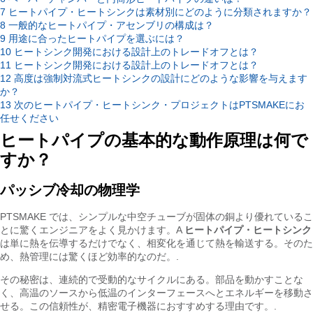
7
ヒートパイプ・ヒートシンクは素材別にどのように分類されますか？
8
一般的なヒートパイプ・アセンブリの構成は？
9
用途に合ったヒートパイプを選ぶには？
10
ヒートシンク開発における設計上のトレードオフとは？
11
ヒートシンク開発における設計上のトレードオフとは？
12
高度は強制対流式ヒートシンクの設計にどのような影響を与えます
か？
13
次のヒートパイプ・ヒートシンク・プロジェクトはPTSMAKEにお
任せください
ヒートパイプの基本的な動作原理は何で
すか？
パッシブ冷却の物理学
PTSMAKE では、シンプルな中空チューブが固体の銅より優れているこ
とに驚くエンジニアをよく見かけます。A
ヒートパイプ・ヒートシンク
は単に熱を伝導するだけでなく、相変化を通じて熱を輸送する。そのた
め、熱管理には驚くほど効率的なのだ。.
その秘密は、連続的で受動的なサイクルにある。部品を動かすことな
く、高温のソースから低温のインターフェースへとエネルギーを移動さ
せる。この信頼性が、精密電子機器におすすめする理由です。.