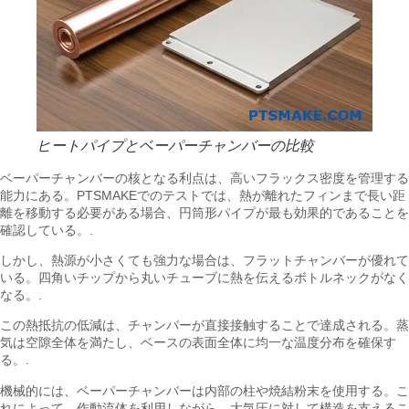
ヒートパイプとベーパーチャンバーの比較
ベーパーチャンバーの核となる利点は、高いフラックス密度を管理する
能力にある。PTSMAKEでのテストでは、熱が離れたフィンまで長い距
離を移動する必要がある場合、円筒形パイプが最も効果的であることを
確認している。.
しかし、熱源が小さくても強力な場合は、フラットチャンバーが優れて
いる。四角いチップから丸いチューブに熱を伝えるボトルネックがなく
なる。.
この熱抵抗の低減は、チャンバーが直接接触することで達成される。蒸
気は空隙全体を満たし、ベースの表面全体に均一な温度分布を確保す
る。.
機械的には、ベーパーチャンバーは内部の柱や焼結粉末を使用する。こ
れによって、作動流体を利用しながら、大気圧に対して構造を支えるこ