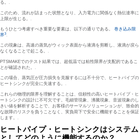
る。.
このため、流れが詰まった状態となり、入力電力に関係なく熱伝達率に
上限が生じる。.
もうひとつ考慮すべき重要な要素は、以下の通りである。
巻き込み限
3
界
.
この現象は、高速の蒸気がウィック表面から液滴を剪断し、液滴が戻ら
なくなることで起こる。.
PTSMAKEでのテスト結果では、超低温では粘性限界が支配的であるこ
とが確認された。.
この場合、蒸気圧が圧力損失を克服するには不十分で、ヒートパイプの
ヒートシンクが完全に失速する。.
これらの物理的限界を理解することは、信頼性の高いヒートパイプ・ヒ
ートシンクの設計に不可欠です。毛細管現象、沸騰現象、音波現象のし
きい値を解析することで、お客様のサーマルソリューションが、致命的
な故障のリスクを負うことなく、実負荷下で安全に機能することを保証
します。.
ヒートパイプ・ヒートシンクはシステム
としてどのように機能するのか？