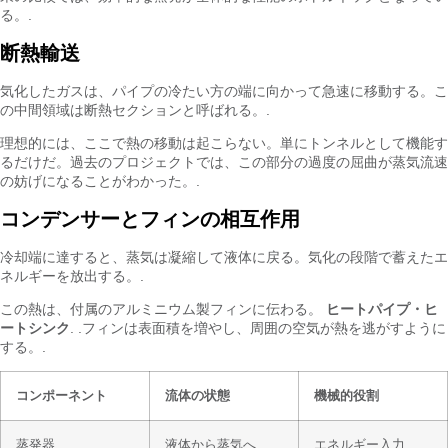
る。.
断熱輸送
気化したガスは、パイプの冷たい方の端に向かって急速に移動する。こ
の中間領域は断熱セクションと呼ばれる。.
理想的には、ここで熱の移動は起こらない。単にトンネルとして機能す
るだけだ。過去のプロジェクトでは、この部分の過度の屈曲が蒸気流速
の妨げになることがわかった。.
コンデンサーとフィンの相互作用
冷却端に達すると、蒸気は凝縮して液体に戻る。気化の段階で蓄えたエ
ネルギーを放出する。.
この熱は、付属のアルミニウム製フィンに伝わる。
ヒートパイプ・ヒ
ートシンク
. .フィンは表面積を増やし、周囲の空気が熱を逃がすように
する。.
コンポーネント
流体の状態
機械的役割
蒸発器
液体から蒸気へ
エネルギー入力