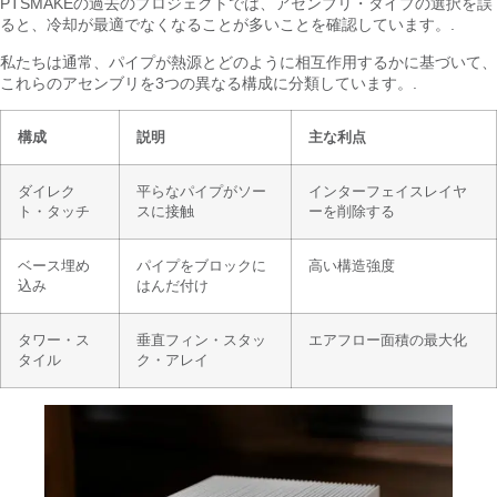
PTSMAKEの過去のプロジェクトでは、アセンブリ・タイプの選択を誤
ると、冷却が最適でなくなることが多いことを確認しています。.
私たちは通常、パイプが熱源とどのように相互作用するかに基づいて、
これらのアセンブリを3つの異なる構成に分類しています。.
構成
説明
主な利点
ダイレク
平らなパイプがソー
インターフェイスレイヤ
ト・タッチ
スに接触
ーを削除する
ベース埋め
パイプをブロックに
高い構造強度
込み
はんだ付け
タワー・ス
垂直フィン・スタッ
エアフロー面積の最大化
タイル
ク・アレイ