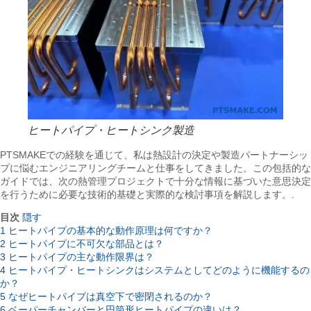
ヒートパイプ・ヒートシンク製造
PTSMAKEでの経験を通じて、私は熱設計の決定や製造パートナーシッ
プに悩むエンジニアリングチームと仕事をしてきました。この包括的な
ガイドでは、次の熱管理プロジェクトで十分な情報に基づいた意思決定
を行うために必要な技術的基礎と実際的な検討事項を解説します。.
目次
隠す
1
ヒートパイプの基本的な動作原理は何ですか？
2
ヒートパイプに不可欠な部品とは？
3
ヒートパイプの主な動作限界は？
4
ヒートパイプ・ヒートシンクはシステムとしてどのように機能するの
か？
5
なぜヒートパイプは真空下で密閉されるのか？
6
ベーパーチャンバーと円筒形ヒートパイプの違いは？