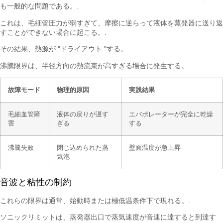
も一般的な問題である。.
これは、毛細管圧力が弱すぎて、摩擦に逆らって液体を蒸発器に送り返
すことができない場合に起こる。.
その結果、熱源が "ドライアウト "する。.
沸騰限界は、半径方向の熱流束が高すぎる場合に発生する。.
故障モード
物理的原因
実践結果
毛細血管障
液体の戻りが遅す
エバポレーターが完全に乾燥
害
ぎる
する
沸騰失敗
閉じ込められた蒸
壁面温度が急上昇
気泡
音波と粘性の制約
これらの限界は通常、始動時または極低温条件下で現れる。.
ソニックリミットは、蒸発器出口で蒸気速度が音速に達すると到達す