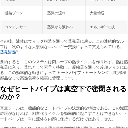
断熱ゾーン
蒸気の流れ
大量輸送
コンデンサー
蒸気から液体へ
エネルギー出力
その後、液体はウィック構造を通って蒸発器に戻る。この連続的なルー
プは、次のような大規模なエネルギー交換によって支えられている。
4
蒸発潜熱
.
要約すると、このシステムは閉ループの熱サイクルを作り出す。熱は蒸
発器に入り、蒸気として素早く移動し、凝縮器を通って冷却フィンに出
る。この効率的な動きによって
ヒートパイプ・ヒートシンク
可動機械
部品なしで高熱負荷を確実に管理します。.
なぜヒートパイプは真空下で密閉される
のか？
真空シールは、機能的なヒートパイプの決定的な特徴である。この減圧
環境がなければ、相変化サイクルを効率的に起こすことはできない。ヒ
ートパイプは、単に流体を内部に保持するだけではありません。.