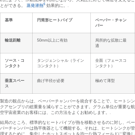
6
とができる。
蒸発潜熱
効果的に。.
基準
円筒形ヒートパイプ
ベーパー・チャン
バー
輸送距離
50mm以上に有効
局所的な拡散に最
適
ソース・コ
タンジェンシャル（ライン
全面（フェースコ
ンタクト
コンタクト）
ンタクト）
垂直スペー
曲げ半径が必要
極めて薄型
ス
製造の観点からは、ベーパーチャンバーを統合することで、ヒートシン
クアセンブリの総重量を減らすことができます。グラム単位が重要な航
空宇宙産業のお客様には、この方法をよくお勧めします。.
結局のところ、標準的なヒートパイプが熱を移動させるのに対し、ベー
パーチャンバーは熱平衡器として機能する。それは、ヒートシンクが管
理するために、集中したホットスポットを均一な熱フィールドに変換し