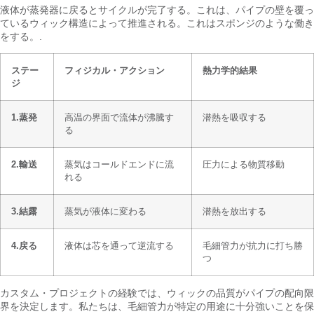
液体が蒸発器に戻るとサイクルが完了する。これは、パイプの壁を覆っ
ているウィック構造によって推進される。これはスポンジのような働き
をする。.
ステー
フィジカル・アクション
熱力学的結果
ジ
1.蒸発
高温の界面で流体が沸騰す
潜熱を吸収する
る
2.輸送
蒸気はコールドエンドに流
圧力による物質移動
れる
3.結露
蒸気が液体に変わる
潜熱を放出する
4.戻る
液体は芯を通って逆流する
毛細管力が抗力に打ち勝
つ
カスタム・プロジェクトの経験では、ウィックの品質がパイプの配向限
界を決定します。私たちは、毛細管力が特定の用途に十分強いことを保