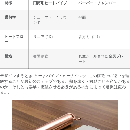
特徴
円筒形ヒートパイプ
ベーパー・チャンバー
幾何学
チューブラー / ラウ
平面
ンド
ヒートフロ
リニア (1D)
多方向（2D）
ー
構造
密閉銅管
真空シールされた金属プレ
ート
デザインするとき
ヒートパイプ・ヒートシンク
, この構造上の違いを理
解することが最初のステップである。熱を遠くへ移動させる必要がある
のか、それとも素早く拡散させる必要があるのかによって選択は変わ
る。.