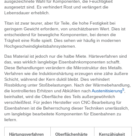
ausgezeichnete Wahl für Komponenten, die Feuchtigkeit
ausgesetzt sind. Es verhindert Rost und verlängert die
Lebensdauer erheblich.
Titan ist zwar teurer, aber für Teile, die hohe Festigkeit bei
geringem Gewicht erfordern, von unschätzbarem Wert. Dies ist
entscheidend für bewegliche Komponenten, bei denen die
Trägheit eine Rolle spielt. Dies sehen wir häufig in modernen
Hochgeschwindigkeitsbahnsystemen.
Das Material ist jedoch nur die halbe Miete. Härteverfahren sind
das, was wirklich langlebige Eisenbahnkomponenten schafft.
Diese Behandlungen verändern die Mikrostruktur des Metalls.
Verfahren wie die Induktionshärtung erzeugen eine zähe äußere
Schicht, während der Kern duktil bleibt. Dies verhindert
Rissbildung unter Stoßbelastungen. Nach der Wärmebehandlung,
5
die kontrolliertes Erhitzen und Abkühlen nach
Austenitisierung
,
beinhaltet, wird die Oberfläche des Teils außergewöhnlich
verschleißfest. Für jeden Hersteller von CNC-Bearbeitung für
Eisenbahnen ist die Beherrschung dieser Techniken unerlässlich,
um langlebige bearbeitete Komponenten für Eisenbahnen zu
liefern.
Härtungsverfahren
Oberflächenhärte
Kernzähigkeit