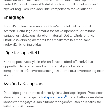
metod för applikationer där detalj- och materialkonsekvensen är
mycket hög. Den kan dock inte kompensera för variationer.
Energiläge
Energiläget levererar en specifik mängd elektrisk energi till
svetsen. Detta läge är utmärkt för att kompensera för mindre
variationer i detaljens yta eller material. Det används ofta vid
ultraljudssvetsning av metall för att säkerställa att en solid
molekylär bindning bildas.
Läge för toppeffekt
Här stoppas svetscykeln när en förutbestämd effektnivå har
uppnåtts. Detta är användbart för att skydda känsliga
komponenter från överbelastning. Det förhindrar överhettning eller
skador.
Avstånd / Kollapsläge
Detta läge ger den mest direkta fysiska återkopplingen. Processen
6
stannar när den angivna
kollaps av svets
mäts. Detta säkerställer
konsekvent fogstyrka och slutmonteringsmått. Den är idealisk för
kritiska applikationer.