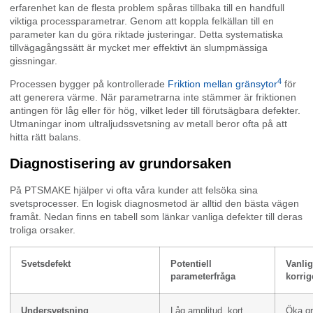
erfarenhet kan de flesta problem spåras tillbaka till en handfull
viktiga processparametrar. Genom att koppla felkällan till en
parameter kan du göra riktade justeringar. Detta systematiska
tillvägagångssätt är mycket mer effektivt än slumpmässiga
gissningar.
4
Processen bygger på kontrollerade
Friktion mellan gränsytor
för
att generera värme. När parametrarna inte stämmer är friktionen
antingen för låg eller för hög, vilket leder till förutsägbara defekter.
Utmaningar inom ultraljudssvetsning av metall beror ofta på att
hitta rätt balans.
Diagnostisering av grundorsaken
På PTSMAKE hjälper vi ofta våra kunder att felsöka sina
svetsprocesser. En logisk diagnosmetod är alltid den bästa vägen
framåt. Nedan finns en tabell som länkar vanliga defekter till deras
troliga orsaker.
Svetsdefekt
Potentiell
Vanlig
parameterfråga
korrig
Undersvetsning
Låg amplitud, kort
Öka gr