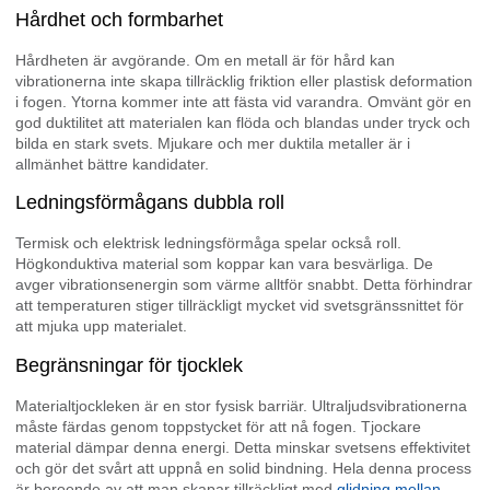
Hårdhet och formbarhet
Hårdheten är avgörande. Om en metall är för hård kan
vibrationerna inte skapa tillräcklig friktion eller plastisk deformation
i fogen. Ytorna kommer inte att fästa vid varandra. Omvänt gör en
god duktilitet att materialen kan flöda och blandas under tryck och
bilda en stark svets. Mjukare och mer duktila metaller är i
allmänhet bättre kandidater.
Ledningsförmågans dubbla roll
Termisk och elektrisk ledningsförmåga spelar också roll.
Högkonduktiva material som koppar kan vara besvärliga. De
avger vibrationsenergin som värme alltför snabbt. Detta förhindrar
att temperaturen stiger tillräckligt mycket vid svetsgränssnittet för
att mjuka upp materialet.
Begränsningar för tjocklek
Materialtjockleken är en stor fysisk barriär. Ultraljudsvibrationerna
måste färdas genom toppstycket för att nå fogen. Tjockare
material dämpar denna energi. Detta minskar svetsens effektivitet
och gör det svårt att uppnå en solid bindning. Hela denna process
är beroende av att man skapar tillräckligt med
glidning mellan