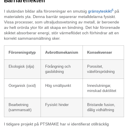
Barriäreffekten
5
I slutändan bildar alla föroreningar en smutsig
gränsyteskikt
på
materialets yta. Denna barriär separerar metalldelarna fysiskt.
Vissa processer, som ultraljudssvetsning av metall, är beroende
av helt orörda ytor för att skapa en bindning. Det här förorenade
skiktet absorberar energi, stör värmeflödet och förhindrar att en
korrekt sammansmältning sker.
Föroreningstyp
Avbrottsmekanism
Konsekvenser
Ekologisk (olja)
Förångning och
Porositet,
gasbildning
väteförsprödning
Oorganisk (oxid)
Hög smältpunkt
Inneslutningar,
minskad duktilitet
Bearbetning
Fysiskt hinder
Bristande fusion,
(sammansatt)
dålig vidhäftning
I tidigare projekt på PTSMAKE har vi identifierat otillräcklig