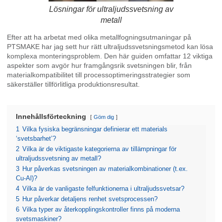
Lösningar för ultraljudssvetsning av
metall
Efter att ha arbetat med olika metallfogningsutmaningar på
PTSMAKE har jag sett hur rätt ultraljudssvetsningsmetod kan lösa
komplexa monteringsproblem. Den här guiden omfattar 12 viktiga
aspekter som avgör hur framgångsrik svetsningen blir, från
materialkompatibilitet till processoptimeringsstrategier som
säkerställer tillförlitliga produktionsresultat.
Innehållsförteckning
Göm dig
1
Vilka fysiska begränsningar definierar ett materials
‘svetsbarhet’?
2
Vilka är de viktigaste kategorierna av tillämpningar för
ultraljudssvetsning av metall?
3
Hur påverkas svetsningen av materialkombinationer (t.ex.
Cu-Al)?
4
Vilka är de vanligaste felfunktionerna i ultraljudssvetsar?
5
Hur påverkar detaljens renhet svetsprocessen?
6
Vilka typer av återkopplingskontroller finns på moderna
svetsmaskiner?