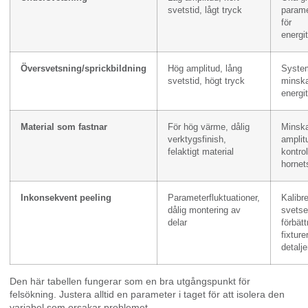
svetstid, lågt tryck
parame
för
energit
Översvetsning/sprickbildning
Hög amplitud, lång
System
svetstid, högt tryck
minsk
energit
Material som fastnar
För hög värme, dålig
Minsk
verktygsfinish,
amplitu
felaktigt material
kontrol
hornet
Inkonsekvent peeling
Parameterfluktuationer,
Kalibr
dålig montering av
svetse
delar
förbätt
fixture
detalje
Den här tabellen fungerar som en bra utgångspunkt för
felsökning. Justera alltid en parameter i taget för att isolera den
variabel som orsakar problemet.