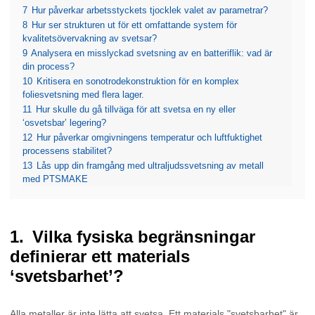
7
Hur påverkar arbetsstyckets tjocklek valet av parametrar?
8
Hur ser strukturen ut för ett omfattande system för
kvalitetsövervakning av svetsar?
9
Analysera en misslyckad svetsning av en batteriflik: vad är
din process?
10
Kritisera en sonotrodekonstruktion för en komplex
foliesvetsning med flera lager.
11
Hur skulle du gå tillväga för att svetsa en ny eller
‘osvetsbar’ legering?
12
Hur påverkar omgivningens temperatur och luftfuktighet
processens stabilitet?
13
Lås upp din framgång med ultraljudssvetsning av metall
med PTSMAKE
Vilka fysiska begränsningar
definierar ett materials
‘svetsbarhet’?
Alla metaller är inte lätta att svetsa. Ett materials "svetsbarhet" är