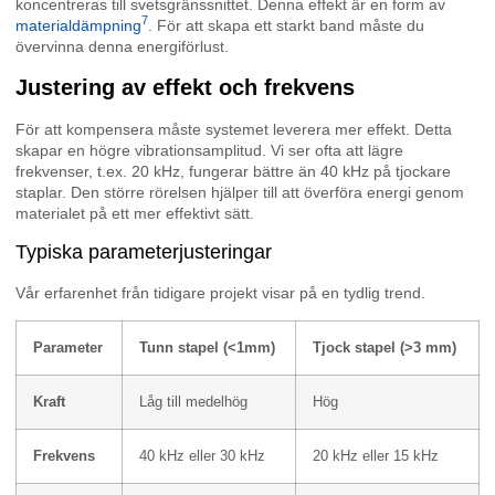
koncentreras till svetsgränssnittet. Denna effekt är en form av
7
materialdämpning
. För att skapa ett starkt band måste du
övervinna denna energiförlust.
Justering av effekt och frekvens
För att kompensera måste systemet leverera mer effekt. Detta
skapar en högre vibrationsamplitud. Vi ser ofta att lägre
frekvenser, t.ex. 20 kHz, fungerar bättre än 40 kHz på tjockare
staplar. Den större rörelsen hjälper till att överföra energi genom
materialet på ett mer effektivt sätt.
Typiska parameterjusteringar
Vår erfarenhet från tidigare projekt visar på en tydlig trend.
Parameter
Tunn stapel (<1mm)
Tjock stapel (>3 mm)
Kraft
Låg till medelhög
Hög
Frekvens
40 kHz eller 30 kHz
20 kHz eller 15 kHz