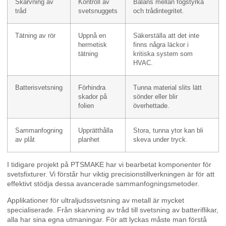
Skarvning av
Kontroll av
Balans mellan fogstyrka
tråd
svetsnuggets
och trådintegritet.
Tätning av rör
Uppnå en
Säkerställa att det inte
hermetisk
finns några läckor i
tätning
kritiska system som
HVAC.
Batterisvetsning
Förhindra
Tunna material slits lätt
skador på
sönder eller blir
folien
överhettade.
Sammanfogning
Upprätthålla
Stora, tunna ytor kan bli
av plåt
planhet
skeva under tryck.
I tidigare projekt på PTSMAKE har vi bearbetat komponenter för
svetsfixturer. Vi förstår hur viktig precisionstillverkningen är för att
effektivt stödja dessa avancerade sammanfogningsmetoder.
Applikationer för ultraljudssvetsning av metall är mycket
specialiserade. Från skarvning av tråd till svetsning av batteriflikar,
alla har sina egna utmaningar. För att lyckas måste man förstå