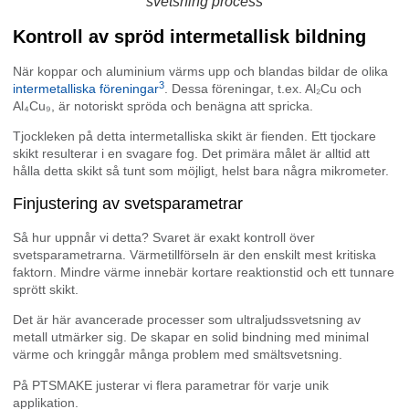
svetsning process
Kontroll av spröd intermetallisk bildning
När koppar och aluminium värms upp och blandas bildar de olika
3
intermetalliska föreningar
. Dessa föreningar, t.ex. Al₂Cu och
Al₄Cu₉, är notoriskt spröda och benägna att spricka.
Tjockleken på detta intermetalliska skikt är fienden. Ett tjockare
skikt resulterar i en svagare fog. Det primära målet är alltid att
hålla detta skikt så tunt som möjligt, helst bara några mikrometer.
Finjustering av svetsparametrar
Så hur uppnår vi detta? Svaret är exakt kontroll över
svetsparametrarna. Värmetillförseln är den enskilt mest kritiska
faktorn. Mindre värme innebär kortare reaktionstid och ett tunnare
sprött skikt.
Det är här avancerade processer som ultraljudssvetsning av
metall utmärker sig. De skapar en solid bindning med minimal
värme och kringgår många problem med smältsvetsning.
På PTSMAKE justerar vi flera parametrar för varje unik
applikation.