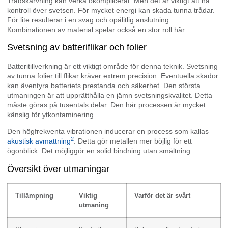
Trådskarvning kan verka okomplicerat. Men det är viktigt att ha
kontroll över svetsen. För mycket energi kan skada tunna trådar.
För lite resulterar i en svag och opålitlig anslutning.
Kombinationen av material spelar också en stor roll här.
Svetsning av batteriflikar och folier
Batteritillverkning är ett viktigt område för denna teknik. Svetsning
av tunna folier till flikar kräver extrem precision. Eventuella skador
kan äventyra batteriets prestanda och säkerhet. Den största
utmaningen är att upprätthålla en jämn svetsningskvalitet. Detta
måste göras på tusentals delar. Den här processen är mycket
känslig för ytkontaminering.
Den högfrekventa vibrationen inducerar en process som kallas
2
akustisk avmattning
. Detta gör metallen mer böjlig för ett
ögonblick. Det möjliggör en solid bindning utan smältning.
Översikt över utmaningar
Tillämpning
Viktig
Varför det är svårt
utmaning