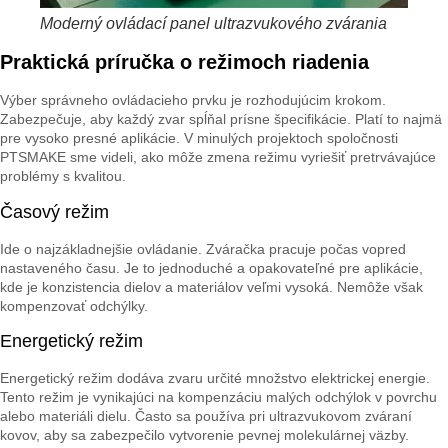
Moderný ovládací panel ultrazvukového zvárania
Praktická príručka o režimoch riadenia
Výber správneho ovládacieho prvku je rozhodujúcim krokom.
Zabezpečuje, aby každý zvar spĺňal prísne špecifikácie. Platí to najmä
pre vysoko presné aplikácie. V minulých projektoch spoločnosti
PTSMAKE sme videli, ako môže zmena režimu vyriešiť pretrvávajúce
problémy s kvalitou.
Časový režim
Ide o najzákladnejšie ovládanie. Zváračka pracuje počas vopred
nastaveného času. Je to jednoduché a opakovateľné pre aplikácie,
kde je konzistencia dielov a materiálov veľmi vysoká. Nemôže však
kompenzovať odchýlky.
Energetický režim
Energetický režim dodáva zvaru určité množstvo elektrickej energie.
Tento režim je vynikajúci na kompenzáciu malých odchýlok v povrchu
alebo materiáli dielu. Často sa používa pri ultrazvukovom zváraní
kovov, aby sa zabezpečilo vytvorenie pevnej molekulárnej väzby.