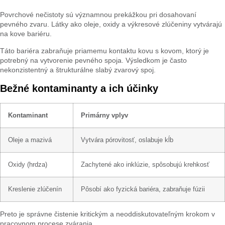
Povrchové nečistoty sú významnou prekážkou pri dosahovaní
pevného zvaru. Látky ako oleje, oxidy a výkresové zlúčeniny vytvárajú
na kove bariéru.
Táto bariéra zabraňuje priamemu kontaktu kovu s kovom, ktorý je
potrebný na vytvorenie pevného spoja. Výsledkom je často
nekonzistentný a štrukturálne slabý zvarový spoj.
Bežné kontaminanty a ich účinky
Kontaminant
Primárny vplyv
Oleje a mazivá
Vytvára pórovitosť, oslabuje kĺb
Oxidy (hrdza)
Zachytené ako inklúzie, spôsobujú krehkosť
Kreslenie zlúčenín
Pôsobí ako fyzická bariéra, zabraňuje fúzii
Preto je správne čistenie kritickým a neoddiskutovateľným krokom v
pracovnom procese zvárania.