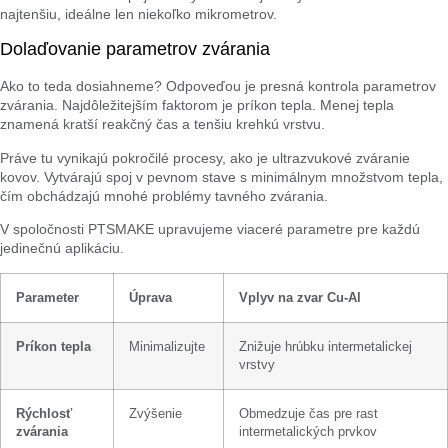
najtenšiu, ideálne len niekoľko mikrometrov.
Dolaďovanie parametrov zvárania
Ako to teda dosiahneme? Odpoveďou je presná kontrola parametrov
zvárania. Najdôležitejším faktorom je príkon tepla. Menej tepla
znamená kratší reakčný čas a tenšiu krehkú vrstvu.
Práve tu vynikajú pokročilé procesy, ako je ultrazvukové zváranie
kovov. Vytvárajú spoj v pevnom stave s minimálnym množstvom tepla,
čím obchádzajú mnohé problémy tavného zvárania.
V spoločnosti PTSMAKE upravujeme viaceré parametre pre každú
jedinečnú aplikáciu.
Parameter
Úprava
Vplyv na zvar Cu-Al
Príkon tepla
Minimalizujte
Znižuje hrúbku intermetalickej
vrstvy
Rýchlosť
Zvýšenie
Obmedzuje čas pre rast
zvárania
intermetalických prvkov