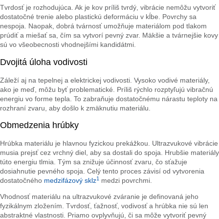
Tvrdosť je rozhodujúca. Ak je kov príliš tvrdý, vibrácie nemôžu vytvoriť
dostatočné trenie alebo plastickú deformáciu v kĺbe. Povrchy sa
nespoja. Naopak, dobrá tvárnosť umožňuje materiálom pod tlakom
prúdiť a miešať sa, čím sa vytvorí pevný zvar. Mäkšie a tvárnejšie kovy
sú vo všeobecnosti vhodnejšími kandidátmi.
Dvojitá úloha vodivosti
Záleží aj na tepelnej a elektrickej vodivosti. Vysoko vodivé materiály,
ako je meď, môžu byť problematické. Príliš rýchlo rozptyľujú vibračnú
energiu vo forme tepla. To zabraňuje dostatočnému nárastu teploty na
rozhraní zvaru, aby došlo k zmäknutiu materiálu.
Obmedzenia hrúbky
Hrúbka materiálu je hlavnou fyzickou prekážkou. Ultrazvukové vibrácie
musia prejsť cez vrchný diel, aby sa dostali do spoja. Hrubšie materiály
túto energiu tlmia. Tým sa znižuje účinnosť zvaru, čo sťažuje
dosiahnutie pevného spoja. Celý tento proces závisí od vytvorenia
1
dostatočného
medzifázový sklz
medzi povrchmi.
Vhodnosť materiálu na ultrazvukové zváranie je definovaná jeho
fyzikálnym zložením. Tvrdosť, ťažnosť, vodivosť a hrúbka nie sú len
abstraktné vlastnosti. Priamo ovplyvňujú, či sa môže vytvoriť pevný