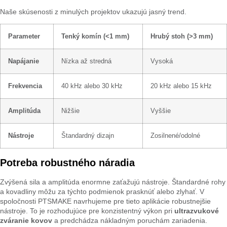
Naše skúsenosti z minulých projektov ukazujú jasný trend.
Parameter
Tenký komín (<1 mm)
Hrubý stoh (>3 mm)
Napájanie
Nízka až stredná
Vysoká
Frekvencia
40 kHz alebo 30 kHz
20 kHz alebo 15 kHz
Amplitúda
Nižšie
Vyššie
Nástroje
Štandardný dizajn
Zosilnené/odolné
Potreba robustného náradia
Zvýšená sila a amplitúda enormne zaťažujú nástroje. Štandardné rohy
a kovadliny môžu za týchto podmienok prasknúť alebo zlyhať. V
spoločnosti PTSMAKE navrhujeme pre tieto aplikácie robustnejšie
nástroje. To je rozhodujúce pre konzistentný výkon pri
ultrazvukové
zváranie kovov
a predchádza nákladným poruchám zariadenia.