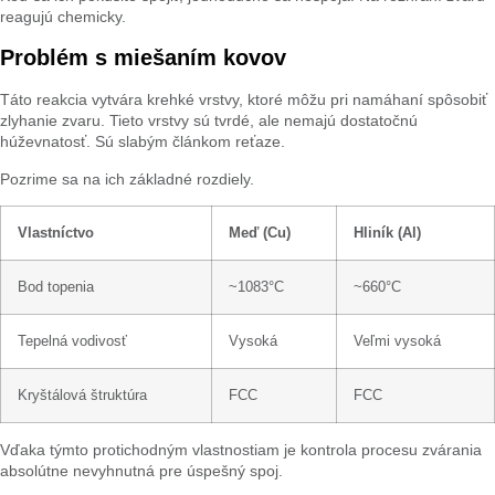
reagujú chemicky.
Problém s miešaním kovov
Táto reakcia vytvára krehké vrstvy, ktoré môžu pri namáhaní spôsobiť
zlyhanie zvaru. Tieto vrstvy sú tvrdé, ale nemajú dostatočnú
húževnatosť. Sú slabým článkom reťaze.
Pozrime sa na ich základné rozdiely.
Vlastníctvo
Meď (Cu)
Hliník (Al)
Bod topenia
~1083°C
~660°C
Tepelná vodivosť
Vysoká
Veľmi vysoká
Kryštálová štruktúra
FCC
FCC
Vďaka týmto protichodným vlastnostiam je kontrola procesu zvárania
absolútne nevyhnutná pre úspešný spoj.