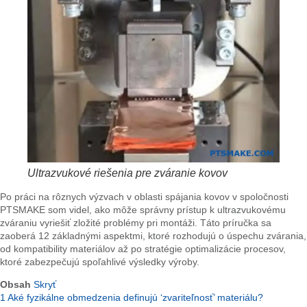
Ultrazvukové riešenia pre zváranie kovov
Po práci na rôznych výzvach v oblasti spájania kovov v spoločnosti
PTSMAKE som videl, ako môže správny prístup k ultrazvukovému
zváraniu vyriešiť zložité problémy pri montáži. Táto príručka sa
zaoberá 12 základnými aspektmi, ktoré rozhodujú o úspechu zvárania,
od kompatibility materiálov až po stratégie optimalizácie procesov,
ktoré zabezpečujú spoľahlivé výsledky výroby.
Obsah
Skryť
1
Aké fyzikálne obmedzenia definujú ‘zvariteľnosť’ materiálu?