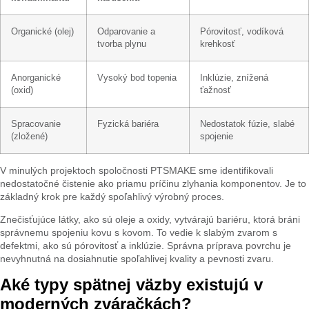
Organické (olej)
Odparovanie a
Pórovitosť, vodíková
tvorba plynu
krehkosť
Anorganické
Vysoký bod topenia
Inklúzie, znížená
(oxid)
ťažnosť
Spracovanie
Fyzická bariéra
Nedostatok fúzie, slabé
(zložené)
spojenie
V minulých projektoch spoločnosti PTSMAKE sme identifikovali
nedostatočné čistenie ako priamu príčinu zlyhania komponentov. Je to
základný krok pre každý spoľahlivý výrobný proces.
Znečisťujúce látky, ako sú oleje a oxidy, vytvárajú bariéru, ktorá bráni
správnemu spojeniu kovu s kovom. To vedie k slabým zvarom s
defektmi, ako sú pórovitosť a inklúzie. Správna príprava povrchu je
nevyhnutná na dosiahnutie spoľahlivej kvality a pevnosti zvaru.
Aké typy spätnej väzby existujú v
moderných zváračkách?