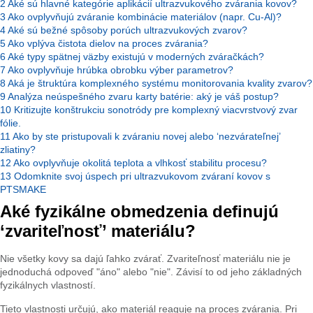
2
Aké sú hlavné kategórie aplikácií ultrazvukového zvárania kovov?
3
Ako ovplyvňujú zváranie kombinácie materiálov (napr. Cu-Al)?
4
Aké sú bežné spôsoby porúch ultrazvukových zvarov?
5
Ako vplýva čistota dielov na proces zvárania?
6
Aké typy spätnej väzby existujú v moderných zváračkách?
7
Ako ovplyvňuje hrúbka obrobku výber parametrov?
8
Aká je štruktúra komplexného systému monitorovania kvality zvarov?
9
Analýza neúspešného zvaru karty batérie: aký je váš postup?
10
Kritizujte konštrukciu sonotródy pre komplexný viacvrstvový zvar
fólie.
11
Ako by ste pristupovali k zváraniu novej alebo ‘nezvárateľnej’
zliatiny?
12
Ako ovplyvňuje okolitá teplota a vlhkosť stabilitu procesu?
13
Odomknite svoj úspech pri ultrazvukovom zváraní kovov s
PTSMAKE
Aké fyzikálne obmedzenia definujú
‘zvariteľnosť’ materiálu?
Nie všetky kovy sa dajú ľahko zvárať. Zvariteľnosť materiálu nie je
jednoduchá odpoveď "áno" alebo "nie". Závisí to od jeho základných
fyzikálnych vlastností.
Tieto vlastnosti určujú, ako materiál reaguje na proces zvárania. Pri