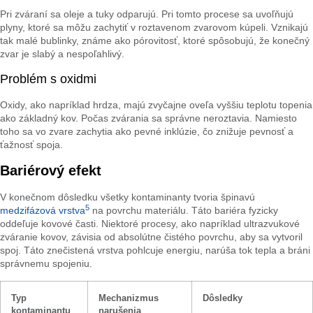
Pri zváraní sa oleje a tuky odparujú. Pri tomto procese sa uvoľňujú
plyny, ktoré sa môžu zachytiť v roztavenom zvarovom kúpeli. Vznikajú
tak malé bublinky, známe ako pórovitosť, ktoré spôsobujú, že konečný
zvar je slabý a nespoľahlivý.
Problém s oxidmi
Oxidy, ako napríklad hrdza, majú zvyčajne oveľa vyššiu teplotu topenia
ako základný kov. Počas zvárania sa správne neroztavia. Namiesto
toho sa vo zvare zachytia ako pevné inklúzie, čo znižuje pevnosť a
ťažnosť spoja.
Bariérový efekt
V konečnom dôsledku všetky kontaminanty tvoria špinavú
5
medzifázová vrstva
na povrchu materiálu. Táto bariéra fyzicky
oddeľuje kovové časti. Niektoré procesy, ako napríklad ultrazvukové
zváranie kovov, závisia od absolútne čistého povrchu, aby sa vytvoril
spoj. Táto znečistená vrstva pohlcuje energiu, narúša tok tepla a bráni
správnemu spojeniu.
Typ
Mechanizmus
Dôsledky
kontaminantu
narušenia