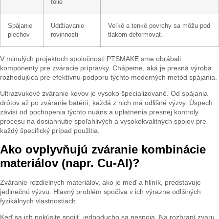
fólie
Spájanie
Udržiavanie
Veľké a tenké povrchy sa môžu pod
plechov
rovinnosti
tlakom deformovať.
V minulých projektoch spoločnosti PTSMAKE sme obrábali
komponenty pre zváracie prípravky. Chápeme, aká je presná výroba
rozhodujúca pre efektívnu podporu týchto moderných metód spájania.
Ultrazvukové zváranie kovov je vysoko špecializované. Od spájania
drôtov až po zváranie batérií, každá z nich má odlišné výzvy. Úspech
závisí od pochopenia týchto nuáns a uplatnenia presnej kontroly
procesu na dosiahnutie spoľahlivých a vysokokvalitných spojov pre
každý špecifický prípad použitia.
Ako ovplyvňujú zváranie kombinácie
materiálov (napr. Cu-Al)?
Zváranie rozdielnych materiálov, ako je meď a hliník, predstavuje
jedinečnú výzvu. Hlavný problém spočíva v ich výrazne odlišných
fyzikálnych vlastnostiach.
Keď sa ich pokúsite spojiť, jednoducho sa nespoja. Na rozhraní zvaru