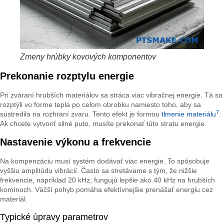
Zmeny hrúbky kovových komponentov
Prekonanie rozptylu energie
Pri zváraní hrubších materiálov sa stráca viac vibračnej energie. Tá sa
rozptýli vo forme tepla po celom obrobku namiesto toho, aby sa
7
sústredila na rozhraní zvaru. Tento efekt je formou
tlmenie materiálu
.
Ak chcete vytvoriť silné puto, musíte prekonať túto stratu energie.
Nastavenie výkonu a frekvencie
Na kompenzáciu musí systém dodávať viac energie. To spôsobuje
vyššiu amplitúdu vibrácií. Často sa stretávame s tým, že nižšie
frekvencie, napríklad 20 kHz, fungujú lepšie ako 40 kHz na hrubších
komínoch. Väčší pohyb pomáha efektívnejšie prenášať energiu cez
materiál.
Typické úpravy parametrov