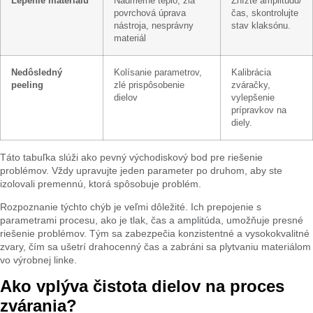
Lepenie materiálu
Nadmerné teplo, zlá
Znížte amplitúdu/
povrchová úprava
čas, skontrolujte
nástroja, nesprávny
stav klaksónu.
materiál
Nedôsledný
Kolísanie parametrov,
Kalibrácia
peeling
zlé prispôsobenie
zváračky,
dielov
vylepšenie
prípravkov na
diely.
Táto tabuľka slúži ako pevný východiskový bod pre riešenie
problémov. Vždy upravujte jeden parameter po druhom, aby ste
izolovali premennú, ktorá spôsobuje problém.
Rozpoznanie týchto chýb je veľmi dôležité. Ich prepojenie s
parametrami procesu, ako je tlak, čas a amplitúda, umožňuje presné
riešenie problémov. Tým sa zabezpečia konzistentné a vysokokvalitné
zvary, čím sa ušetrí drahocenný čas a zabráni sa plytvaniu materiálom
vo výrobnej linke.
Ako vplýva čistota dielov na proces
zvárania?