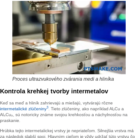
Proces ultrazvukového zvárania medi a hliníka
Kontrola krehkej tvorby intermetalov
Keď sa meď a hliník zahrievajú a miešajú, vytvárajú rôzne
3
intermetalické zlúčeniny
. Tieto zlúčeniny, ako napríklad Al₂Cu a
Al₄Cu₉, sú notoricky známe svojou krehkosťou a náchylnosťou na
praskanie.
Hrúbka tejto intermetalickej vrstvy je nepriateľom. Silnejšia vrstva má
za následok slabší spoj. Hlavným cieľom je vždy udržať túto vrstvu čo