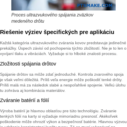
Proces ultrazvukového spájania zväzkov
medeného drôtu
Riešenie výziev špecifických pre aplikáciu
Každá kategória ultrazvukového zvárania kovov predstavuje jedinečné
prekážky. Úspech závisí od pochopenia týchto zložitostí. Nie je to len o
vyvíjaní tlaku a vibráciách. Vyžaduje si to hlboké znalosti procesu.
Zložitosti spájania drôtov
Spájanie drôtov sa môže zdať jednoduché. Kontrola zvarového spoja
je však veľmi dôležitá. Príliš veľa energie môže poškodiť tenké drôty.
Príliš malá má za následok slabé a nespoľahlivé spojenie. Veľkú úlohu
tu zohráva aj kombinácia materiálov.
Zváranie batérií a fólií
Výroba batérií je hlavnou oblasťou pre túto technológiu. Zváranie
tenkých fólií na karty si vyžaduje mimoriadnu presnosť. Akékoľvek
poškodenie môže ohroziť výkon a bezpečnosť batérie. Hlavnou výzvou