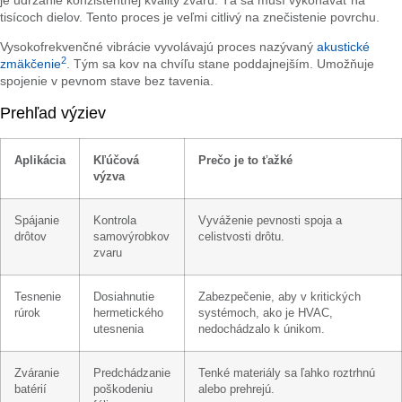
je udržanie konzistentnej kvality zvaru. Tá sa musí vykonávať na
tisícoch dielov. Tento proces je veľmi citlivý na znečistenie povrchu.
Vysokofrekvenčné vibrácie vyvolávajú proces nazývaný
akustické
2
zmäkčenie
. Tým sa kov na chvíľu stane poddajnejším. Umožňuje
spojenie v pevnom stave bez tavenia.
Prehľad výziev
Aplikácia
Kľúčová
Prečo je to ťažké
výzva
Spájanie
Kontrola
Vyváženie pevnosti spoja a
drôtov
samovýrobkov
celistvosti drôtu.
zvaru
Tesnenie
Dosiahnutie
Zabezpečenie, aby v kritických
rúrok
hermetického
systémoch, ako je HVAC,
utesnenia
nedochádzalo k únikom.
Zváranie
Predchádzanie
Tenké materiály sa ľahko roztrhnú
batérií
poškodeniu
alebo prehrejú.