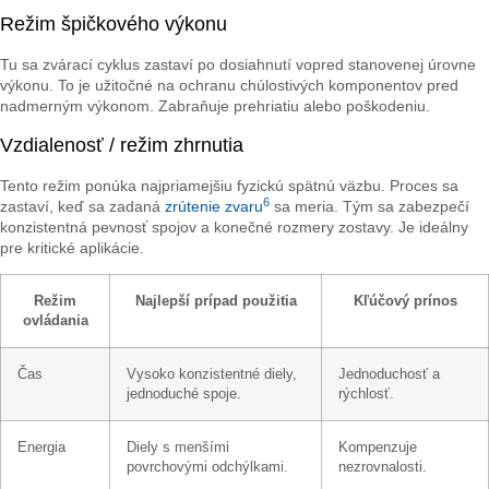
Režim špičkového výkonu
Tu sa zvárací cyklus zastaví po dosiahnutí vopred stanovenej úrovne
výkonu. To je užitočné na ochranu chúlostivých komponentov pred
nadmerným výkonom. Zabraňuje prehriatiu alebo poškodeniu.
Vzdialenosť / režim zhrnutia
Tento režim ponúka najpriamejšiu fyzickú spätnú väzbu. Proces sa
6
zastaví, keď sa zadaná
zrútenie zvaru
sa meria. Tým sa zabezpečí
konzistentná pevnosť spojov a konečné rozmery zostavy. Je ideálny
pre kritické aplikácie.
Režim
Najlepší prípad použitia
Kľúčový prínos
ovládania
Čas
Vysoko konzistentné diely,
Jednoduchosť a
jednoduché spoje.
rýchlosť.
Energia
Diely s menšími
Kompenzuje
povrchovými odchýlkami.
nezrovnalosti.