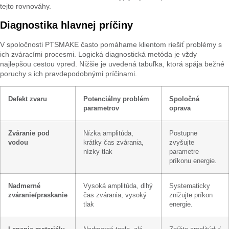
tejto rovnováhy.
Diagnostika hlavnej príčiny
V spoločnosti PTSMAKE často pomáhame klientom riešiť problémy s
ich zváracími procesmi. Logická diagnostická metóda je vždy
najlepšou cestou vpred. Nižšie je uvedená tabuľka, ktorá spája bežné
poruchy s ich pravdepodobnými príčinami.
Defekt zvaru
Potenciálny problém
Spoločná
parametrov
oprava
Zváranie pod
Nízka amplitúda,
Postupne
vodou
krátky čas zvárania,
zvyšujte
nízky tlak
parametre
príkonu energie.
Nadmerné
Vysoká amplitúda, dlhý
Systematicky
zváranie/praskanie
čas zvárania, vysoký
znižujte príkon
tlak
energie.