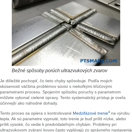
Bežné spôsoby porúch ultrazvukových zvarov
Je dôležité pochopiť, čo tieto chyby spôsobuje. Podľa mojich
skúseností väčšina problémov súvisí s niekoľkými kľúčovými
parametrami procesu. Spojením spôsobu poruchy s parametrom
môžete vykonať cielené úpravy. Tento systematický prístup je oveľa
účinnejší ako náhodné dohady.
4
Tento proces sa opiera o kontrolované
Medzifázové trenie
na výrobu
tepla. Ak sú parametre vypnuté, toto trenie je buď príliš nízke, alebo
príliš vysoké, čo vedie k predvídateľným chybám. Problémy pri
ultrazvukovom zváraní kovov často vyplývajú zo správneho nastavenia