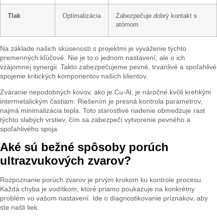
Tlak
Optimalizácia
Zabezpečuje dobrý kontakt s
atómom
Na základe našich skúseností s projektmi je vyváženie týchto
premenných kľúčové. Nie je to o jednom nastavení, ale o ich
vzájomnej synergii. Takto zabezpečujeme pevné, trvanlivé a spoľahlivé
spojenie kritických komponentov našich klientov.
Zváranie nepodobných kovov, ako je Cu-Al, je náročné kvôli krehkým
intermetalickým častiam. Riešením je presná kontrola parametrov,
najmä minimalizácia tepla. Toto starostlivé riadenie obmedzuje rast
týchto slabých vrstiev, čím sa zabezpečí vytvorenie pevného a
spoľahlivého spoja.
Aké sú bežné spôsoby porúch
ultrazvukových zvarov?
Rozpoznanie porúch zvarov je prvým krokom ku kontrole procesu.
Každá chyba je vodítkom, ktoré priamo poukazuje na konkrétny
problém vo vašom nastavení. Ide o diagnostikovanie príznakov, aby
ste našli liek.