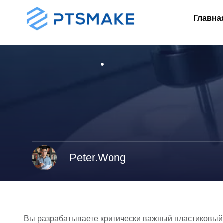
Главна
Peter.Wong
Вы разрабатываете критически важный пластиковый 