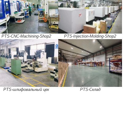
PTS-CNC-Machining-Shop2
PTS-Injection-Molding-Shop2
PTS-шлифовальный цех
PTS-Склад