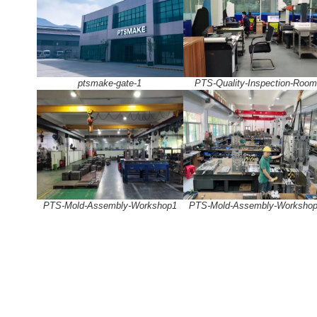
ptsmake-gate-1
PTS-Quality-Inspection-Roo
PTS-Mold-Assembly-Workshop1
PTS-Mold-Assembly-Worksho