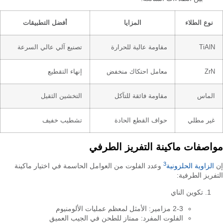
نوع الطلاء
المزايا
أفضل التطبيقات
TiAlN
مقاومة عالية للحرارة
تصنيع آلي عالي السرعة
ZrN
معامل احتكاك منخفض
إنهاء التقطيع
الماس
مقاومة فائقة للتآكل
التخشين الثقيل
غير مطلي
حواف القطع الحادة
تشطيب خفيف
مواصفات ماكينة التفريز الطرفي
3
إن
الزاوية الحلزونية
وعدد الفلوت من العوامل الحاسمة في اختيار ماكينة
التفريز الطرفية:
تكوين الناي
2-3 مزامير: الأمثل لمعظم عمليات الألومنيوم
الفلوت المفرد: ممتاز للطحن في الجيب العميق