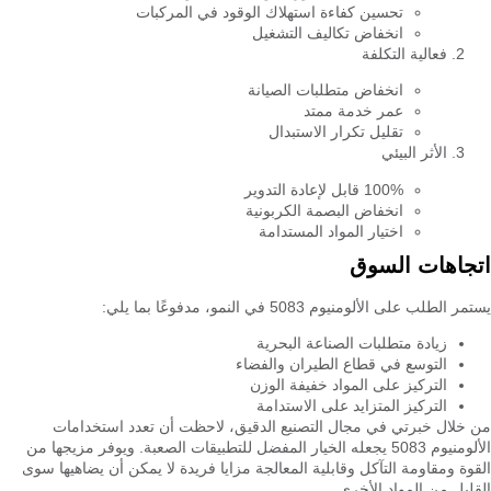
تحسين كفاءة استهلاك الوقود في المركبات
انخفاض تكاليف التشغيل
فعالية التكلفة
انخفاض متطلبات الصيانة
عمر خدمة ممتد
تقليل تكرار الاستبدال
الأثر البيئي
100% قابل لإعادة التدوير
انخفاض البصمة الكربونية
اختيار المواد المستدامة
اتجاهات السوق
يستمر الطلب على الألومنيوم 5083 في النمو، مدفوعًا بما يلي:
زيادة متطلبات الصناعة البحرية
التوسع في قطاع الطيران والفضاء
التركيز على المواد خفيفة الوزن
التركيز المتزايد على الاستدامة
من خلال خبرتي في مجال التصنيع الدقيق، لاحظت أن تعدد استخدامات
الألومنيوم 5083 يجعله الخيار المفضل للتطبيقات الصعبة. ويوفر مزيجها من
القوة ومقاومة التآكل وقابلية المعالجة مزايا فريدة لا يمكن أن يضاهيها سوى
القليل من المواد الأخرى.