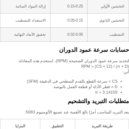
التخشين الأولي
0.15-0.25
إزالة المواد السائبة
التخشين الثانوي
0.05-0.15
الاستعداد للتشطيب
التشطيب
0.02-0.05
تحقيق الأبعاد النهائية
حسابات سرعة عمود الدوران
لتحديد سرعة عمود الدوران الصحيحة (RPM)، استخدم هذه المعادلة:
RPM = (CS × 12) / (π × D)
أين:
CS = سرعة القطع بالقدم السطحي في الدقيقة (SFM)
D = قطر الأداة أو قطعة العمل بالبوصة
π = 3.14159
متطلبات التبريد والتشحيم
يعد التبريد المناسب أمرًا بالغ الأهمية عند تصنيع الألومنيوم 5083:
طريقة التبريد
التطبيق
المزايا