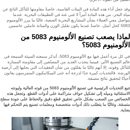
وقد جعل أداء هذه المادة في البيئات القاسية، خاصةً مقاومتها للتآكل الناتج عن
مياه البحر، من هذه المادة أمراً لا غنى عنه في التطبيقات البحرية. عندما
يتواصل معي العملاء بشأن المشاريع البحرية الصعبة، غالبًا ما يبرز الألومنيوم
5083 كحل أمثل، خاصةً عندما يكون تقليل الوزن والمتانة عاملين حاسمين.
لماذا يصعب تصنيع الألومنيوم 5083 من
الألومنيوم 5083؟
في كل مرة أعمل فيها مع الألومنيوم 5083، أتذكر سمعته السيئة السمعة في
عالم التصنيع الآلي. فبينما ينجذب العديد من المصنّعين إلى مقاومته الممتازة
للتآكل وقوته، إلا أنهم غالبًا ما يقللون من شأن التعقيدات التي يجلبها إلى أرضية
الورشة. فالتحديات كبيرة جدًا لدرجة أنه حتى الميكانيكيون المتمرسون يعانون
أحيانًا لتحقيق نتائج متسقة.
تنبع التحديات الرئيسية في تصنيع الألومنيوم 5083 من قوته العالية وليونته
الاستثنائية وميله إلى تشكيل حواف متراكمة على أدوات القطع. وتجعل هذه
الخصائص من الصعب بشكل خاص تحقيق قطع دقيق والحفاظ على جودة سطح
متسقة، وغالبًا ما يتطلب ذلك أدوات متخصصة ومعلمات تصنيع يتم التحكم فيها
بعناية.