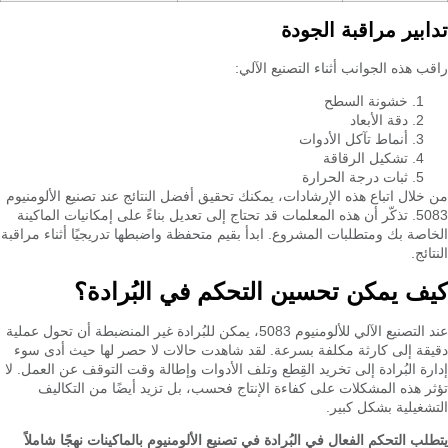
تدابير مراقبة الجودة
راقب هذه الجوانب أثناء التصنيع الآلي:
خشونة السطح
دقة الأبعاد
أنماط تآكل الأدوات
تشكيل الرقاقة
ثبات درجة الحرارة
من خلال اتباع هذه الإرشادات، يمكنك تحقيق أفضل النتائج عند تصنيع الألومنيوم
5083. تذكّر أن هذه المعلمات قد تحتاج إلى تعديل بناءً على إمكانيات الماكينة
الخاصة بك ومتطلبات المشروع. ابدأ بقيم متحفظة واضبطها تدريجيًا أثناء مراقبة
النتائج.
كيف يمكن تحسين التحكم في البُرادة؟
عند التصنيع الآلي للألومنيوم 5083، يمكن للبُرادة غير المنضبطة أن تحول عملية
دقيقة إلى كارثة مكلفة بسرعة. لقد شاهدت حالات لا حصر لها حيث أدى سوء
إدارة البُرادة إلى تخريد القِطع وتلف الأدوات وإطالة وقت التوقف عن العمل. لا
تؤثر هذه المشكلات على كفاءة الإنتاج فحسب، بل تزيد أيضًا من التكاليف
التشغيلية بشكل كبير.
يتطلب التحكم الفعال في البُرادة في تصنيع الألومنيوم بالماكينات نهجًا شاملاً