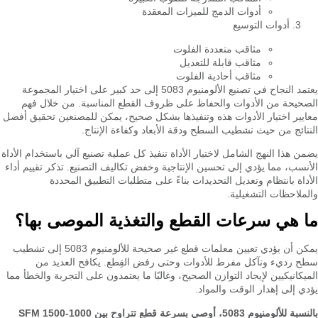
أدوات الدمج للميزات المعقدة
أدوات التوسيع
مثاقب متعددة الفلوت
مثاقب قابلة للتعديل
مثاقب أحادية الفلوت
يعتمد النجاح في تصنيع الألومنيوم 5083 إلى حد كبير على اختيار المجموعة
الصحيحة من الأدوات والحفاظ على ظروف القطع المناسبة. من خلال فهم
معايير اختيار الأدوات هذه وتنفيذها بشكل صحيح، يمكن للمصنعين تحقيق أفضل
النتائج من حيث تشطيب السطح ودقة الأبعاد وكفاءة الإنتاج.
يضمن هذا النهج الشامل لاختيار الأداة تنفيذ كل عملية تصنيع آلي باستخدام الأداة
الأنسب، مما يؤدي إلى تحسين الإنتاجية وخفض تكاليف التصنيع. تذكر تقييم أداء
الأداة بانتظام وتعديل التحديدات بناءً على متطلبات التطبيق المحددة
والملاحظات التشغيلية.
ما هي سرعات القطع والتغذية الموصى بها؟
يمكن أن يؤدي تعيين معلمات قطع غير صحيحة للألومنيوم 5083 إلى تشطيب
سطح رديء وتآكل مفرط للأدوات وحتى رفض القِطع. يكافح العديد من
الميكانيكيين لإيجاد التوازن الصحيح، وغالبًا ما يعتمدون على التجربة والخطأ مما
يؤدي إلى إهدار الوقت والمواد.
بالنسبة للألومنيوم 5083، أوصي بسرعة قطع تتراوح بين 1000-1500 SFM