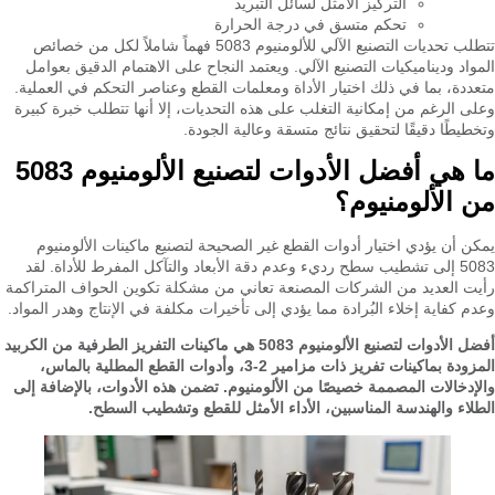
التركيز الأمثل لسائل التبريد
تحكم متسق في درجة الحرارة
تتطلب تحديات التصنيع الآلي للألومنيوم 5083 فهماً شاملاً لكل من خصائص
المواد وديناميكيات التصنيع الآلي. ويعتمد النجاح على الاهتمام الدقيق بعوامل
متعددة، بما في ذلك اختيار الأداة ومعلمات القطع وعناصر التحكم في العملية.
وعلى الرغم من إمكانية التغلب على هذه التحديات، إلا أنها تتطلب خبرة كبيرة
وتخطيطًا دقيقًا لتحقيق نتائج متسقة وعالية الجودة.
ما هي أفضل الأدوات لتصنيع الألومنيوم 5083
من الألومنيوم؟
يمكن أن يؤدي اختيار أدوات القطع غير الصحيحة لتصنيع ماكينات الألومنيوم
5083 إلى تشطيب سطح رديء وعدم دقة الأبعاد والتآكل المفرط للأداة. لقد
رأيت العديد من الشركات المصنعة تعاني من مشكلة تكوين الحواف المتراكمة
وعدم كفاية إخلاء البُرادة مما يؤدي إلى تأخيرات مكلفة في الإنتاج وهدر المواد.
أفضل الأدوات لتصنيع الألومنيوم 5083 هي ماكينات التفريز الطرفية من الكربيد
المزودة بماكينات تفريز ذات مزامير 2-3، وأدوات القطع المطلية بالماس،
والإدخالات المصممة خصيصًا من الألومنيوم. تضمن هذه الأدوات، بالإضافة إلى
الطلاء والهندسة المناسبين، الأداء الأمثل للقطع وتشطيب السطح.