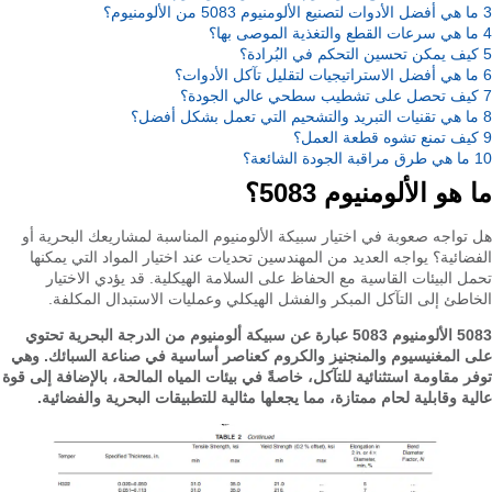
3
ما هي أفضل الأدوات لتصنيع الألومنيوم 5083 من الألومنيوم؟
4
ما هي سرعات القطع والتغذية الموصى بها؟
5
كيف يمكن تحسين التحكم في البُرادة؟
6
ما هي أفضل الاستراتيجيات لتقليل تآكل الأدوات؟
7
كيف تحصل على تشطيب سطحي عالي الجودة؟
8
ما هي تقنيات التبريد والتشحيم التي تعمل بشكل أفضل؟
9
كيف تمنع تشوه قطعة العمل؟
10
ما هي طرق مراقبة الجودة الشائعة؟
ما هو الألومنيوم 5083؟
هل تواجه صعوبة في اختيار سبيكة الألومنيوم المناسبة لمشاريعك البحرية أو
الفضائية؟ يواجه العديد من المهندسين تحديات عند اختيار المواد التي يمكنها
تحمل البيئات القاسية مع الحفاظ على السلامة الهيكلية. قد يؤدي الاختيار
الخاطئ إلى التآكل المبكر والفشل الهيكلي وعمليات الاستبدال المكلفة.
5083 الألومنيوم 5083 عبارة عن سبيكة ألومنيوم من الدرجة البحرية تحتوي
على المغنيسيوم والمنجنيز والكروم كعناصر أساسية في صناعة السبائك. وهي
توفر مقاومة استثنائية للتآكل، خاصةً في بيئات المياه المالحة، بالإضافة إلى قوة
عالية وقابلية لحام ممتازة، مما يجعلها مثالية للتطبيقات البحرية والفضائية.