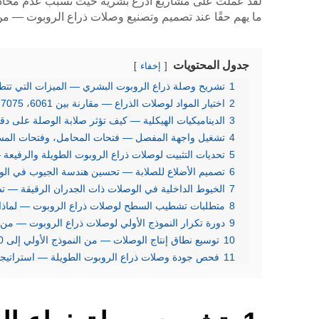
ما يهم حقًا عند تصميم وتصنيع وصلات ذراع الروبوت — من 
جدول المحتويات
إخفاء
1
تشريح وصلة ذراع الروبوت البشري — الميزات التي تتطل
2
اختيار المواد لوصلات الذراع — مقارنة بين 6061، 7075، 2024، والتيتانيوم درجة 5
3
الديناميكيات الهيكلية — كيف تؤثر صلابة الوصلة على د
4
تشغيل واجهة المفصل — فتحات المحامل، وفتحات المسام
5
تحديات التثبيت لوصلات ذراع الروبوت الطويلة والرفيعة —
6
تصميم الأضلاع للصلابة — تحسين هندسة الجيوب في الو
7
الخيوط الداخلية في الوصلات ذات الجدران الرقيقة — ت
8
متطلبات تشطيب السطح لوصلات ذراع الروبوت — لماذا تد
9
دورة تكرار النموذج الأولي لوصلات ذراع الروبوت — من 
10
توسيع نطاق إنتاج الوصلات — من النموذج الأولي إلى 1,000 وحدة على نفس برنامج الحاسب الآلي
11
فحص جودة وصلات ذراع الروبوت الطويلة — استراتيجيات CMM للأجزاء التي يزيد طولها عن 