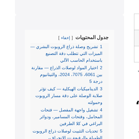
جدول المحتويات
إخفاء
1
تشريح وصلة ذراع الروبوت البشري —
الميزات التي تتطلب دقة التصنيع
باستخدام الحاسب الآلي
2
اختيار المواد لوصلات الذراع — مقارنة
بين 6061، 7075، 2024، والتيتانيوم
درجة 5
3
الديناميكيات الهيكلية — كيف تؤثر
صلابة الوصلة على دقة مسار الروبوت
ار المواد لوصلات الذراع — مقارنة بين 6061،
وحمولته
4
تشغيل واجهة المفصل — فتحات
المحامل، وفتحات المسامير، ودوائر
البراغي في كلا الطرفين
5
تحديات التثبيت لوصلات ذراع الروبوت
الطويلة والرفيعة — الانحراف،