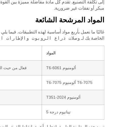
إلى تكلفة التصنيع. تقدم كل مادة مفاضلة مميزة بين القوة 
مبكر أو نفقات غير ضرورية.
المواد المرشحة الشائعة
غالبًا ما نعمل بأربع مواد أساسية لهذه التطبيقات. فيما يل
وصلات ذراع الروبوت والإطارات ا
الخاصة بك لـ
المواد
ألومنيوم 6061-T6
فعال من حيث الت
7075-T6 ألومنيوم 7075-T6
ألومنيوم 2024-T351
تيتانيوم درجة 5
تمهد هذه المقارنة الطريق لتحليل أعمق لنقاط القوة والض