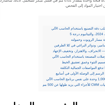
لقد عملت على مشاريع أذرع بشرية حيث تسبب عدم محاذاة فتحة واحدة بمقدار 0.02 مم في فشل مبكر للمحمل. أدناه، سأشار
اختيار المواد إلى الفحص.
ب دقة التصنيع باستخدام الحاسب الآلي
قة مسار الروبوت وحمولته
ير، ودوائر البراغي في كلا الطرفين
 الانحراف، والاهتزاز، وتخفيف الإجهاد
صلات المصنعة باستخدام الحاسب الآلي
صميم النتوء وعمق تعشيق الخيط
فع المواصفات الجمالية التكلفة
الرسم إلى الوصلة الأولى في أسابيع
500 مم