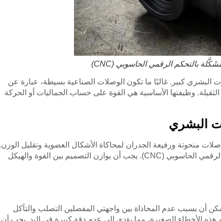
َّلة بالتحكم الرقمي الحاسوبي (CNC)
 البشري كبير. غالبًا ما تكون الوصلات الصناعية بسيطة، عبارة عن
ثقيلة. وظيفتها الأساسية هي القوة على حساب الجماليات أو الحركة
وت البشري
 وصلات منحوتة ورفيعة الجدران لمحاكاة الأشكال العضوية وتقليل الوزن.
يفرض هذا التعقيد متطلبات قصوى على التشغيل بالتحكم الرقمي الحاسوبي (CNC). يجب أن يوازن التصميم بين القوة والهيكل
كن أن يسبب عدم المحاذاة بين واجهتي المفصلين التصلب والتآكل
كم هذه الأخطاء الصغيرة، مما يؤدي إلى عدم دقة كبيرة في اليد. يجب أن