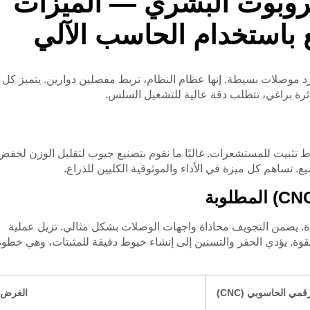
روبوت البشري — الميزات
 باستخدام الحاسب الآلي
د موصلات بسيطة. إنها عظام النظام، تربط مفصلين دوارين. يتميز كل
ائرة براغي، تتطلب دقة عالية للتشغيل السلس.
ط تثبيت للمستشعرات. غالبًا ما نقوم بتصنيع جيوب لتقليل الوزن لخفض
ع. تساهم كل ميزة في الأداء والموثوقية الكليين للذراع.
يزة عملية تحكم رقمي حاسوبي (CNC) محددة. يضمن التجويف محاذاة واجهات الوصلات بشكل مثالي. تزيل عملية
دون التضحية بالقوة. يؤدي الحفر والتسنين إلى إنشاء خيوط دقيقة للمثبتات، وهي خطو
مي الحاسوبي (CNC)
الغرض