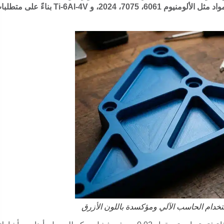
مثقوبة، وجيوب لتقليل الوزن، ومقويات أضلاع. يتم اختيار مواد مثل الألومنيوم 6061، 7075، 2024، و Ti-6Al-4V بناءً
خدام الحاسب الآلي ومؤكسدة باللون الأزرق