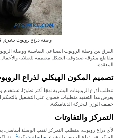
وصلة ذراع روبوت بشري مُشَك
الفرق بين وصلة الروبوت الصناعي القياسية ووصلة الروبوت
مقاطع مبثوقة صندوقية الشكل مصممة للصلابة والأحمال ال
المعقدة.
تصميم المكون الهيكلي لذراع الروب
تتطلب أذرع الروبوتات البشرية نهجًا أكثر تطورًا. تستخدم
خفيف الوزن للحركة الديناميكية.
التمركز والتفاوتات
لأي ذراع روبوت، متطلب التمركز لثقب الوصلة أساسي. يم
1
المبكر. في ذراع الروبوت البشري
سلسلة حركية
, ، تترا