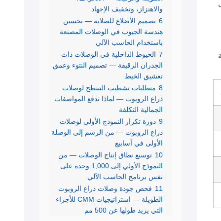
والاهتزاز، وتخفيف الإجهاد
6
تصميم الأضلاع للصلابة — تحسين
هندسة الجيوب في الوصلات المصنعة
باستخدام الحاسب الآلي
7
الخيوط الداخلية في الوصلات ذات
الجدران الرقيقة — تصميم النتوء وعمق
تعشيق الخيط
8
متطلبات تشطيب السطح لوصلات
ذراع الروبوت — لماذا تدفع المواصفات
الجمالية التكلفة
9
دورة تكرار النموذج الأولي لوصلات
ذراع الروبوت — من الرسم إلى الوصلة
الأولى في أسابيع
10
توسيع نطاق إنتاج الوصلات — من
النموذج الأولي إلى 1,000 وحدة على
نفس برنامج الحاسب الآلي
11
فحص جودة وصلات ذراع الروبوت
الطويلة — استراتيجيات CMM للأجزاء
التي يزيد طولها عن 500 مم