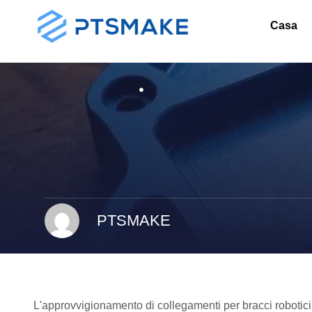
Casa
PTSMAKE
L'approvvigionamento di collegamenti per bracci robotic