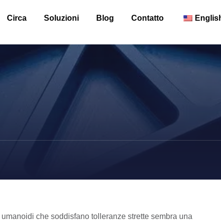
Circa
Soluzioni
Blog
Contatto
Englis
i umanoidi che soddisfano tolleranze strette sembra una