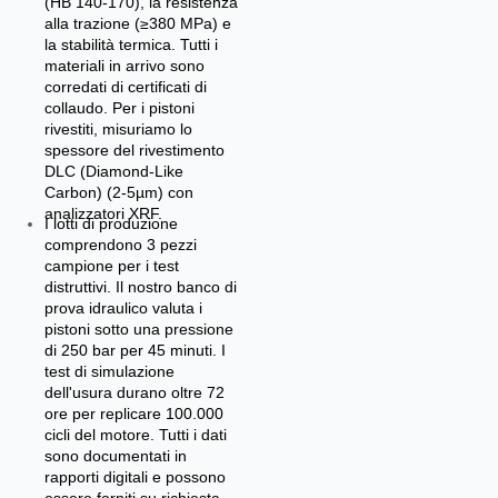
(HB 140-170), la resistenza
alla trazione (≥380 MPa) e
la stabilità termica. Tutti i
materiali in arrivo sono
corredati di certificati di
collaudo. Per i pistoni
rivestiti, misuriamo lo
spessore del rivestimento
DLC (Diamond-Like
Carbon) (2-5µm) con
analizzatori XRF.
I lotti di produzione
comprendono 3 pezzi
campione per i test
distruttivi. Il nostro banco di
prova idraulico valuta i
pistoni sotto una pressione
di 250 bar per 45 minuti. I
test di simulazione
dell'usura durano oltre 72
ore per replicare 100.000
cicli del motore. Tutti i dati
sono documentati in
rapporti digitali e possono