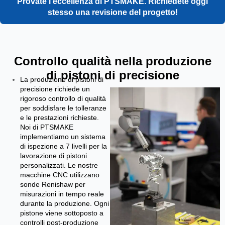
Provate l'eccellenza di PTSMAKE. Richiedete oggi
stesso una revisione del progetto!
Controllo qualità nella produzione
di pistoni di precisione
La produzione di pistoni di
precisione richiede un
rigoroso controllo di qualità
per soddisfare le tolleranze
e le prestazioni richieste.
Noi di PTSMAKE
implementiamo un sistema
di ispezione a 7 livelli per la
lavorazione di pistoni
personalizzati. Le nostre
macchine CNC utilizzano
sonde Renishaw per
misurazioni in tempo reale
durante la produzione. Ogni
pistone viene sottoposto a
controlli post-produzione