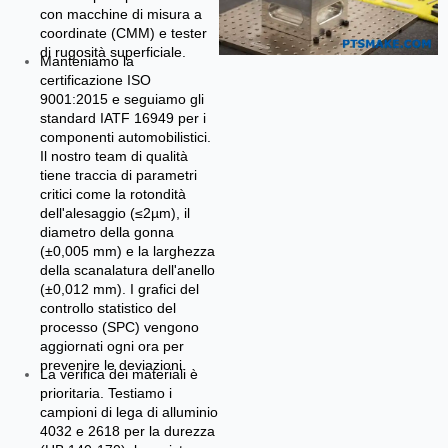
con macchine di misura a
coordinate (CMM) e tester
di rugosità superficiale.
Manteniamo la
certificazione ISO
9001:2015 e seguiamo gli
standard IATF 16949 per i
componenti automobilistici.
Il nostro team di qualità
tiene traccia di parametri
critici come la rotondità
dell'alesaggio (≤2µm), il
diametro della gonna
(±0,005 mm) e la larghezza
della scanalatura dell'anello
(±0,012 mm). I grafici del
controllo statistico del
processo (SPC) vengono
aggiornati ogni ora per
prevenire le deviazioni.
La verifica dei materiali è
prioritaria. Testiamo i
campioni di lega di alluminio
4032 e 2618 per la durezza