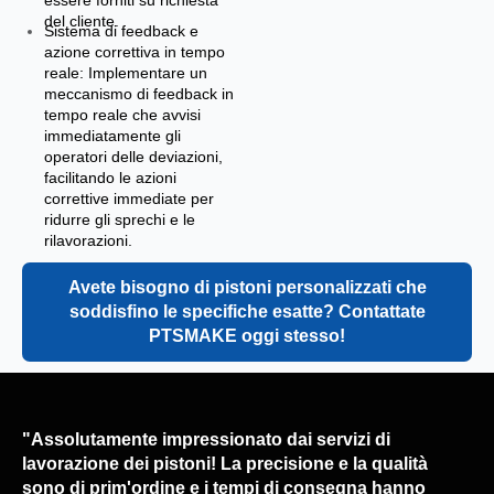
essere forniti su richiesta
del cliente.
Sistema di feedback e
azione correttiva in tempo
reale: Implementare un
meccanismo di feedback in
tempo reale che avvisi
immediatamente gli
operatori delle deviazioni,
facilitando le azioni
correttive immediate per
ridurre gli sprechi e le
rilavorazioni.
Avete bisogno di pistoni personalizzati che
soddisfino le specifiche esatte? Contattate
PTSMAKE oggi stesso!
"Assolutamente impressionato dai servizi di
lavorazione dei pistoni! La precisione e la qualità
sono di prim'ordine e i tempi di consegna hanno