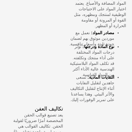
المواد المضافة والأصباغ. يعتمد
اختيار المواد على الاحتياجات
الوظيفية لمنتجك ومظهره، مثل
القوة أو المرونة أو مقاومة
الحرارة أو المظهر.
مصادر المواد:
نعمل مع
موردين موثوق بهم لضمان
جودة ثابتة وأسعار تنافسية.
نوع المادة ودرجتها:
تؤثر
درجات المواد المختلفة
على أداء منتجك وتكلفته.
قد تكلف المواد البلاستيكية
الهندسية عالية الأداء أكثر
من المواد القياسية.
النفايات المادية:
نسعى
جاهدين لتقليل النفايات
أثناء الإنتاج لتقليل التكاليف
والأثر البيئي. وهذا يساعدنا
على تمرير الوفورات إليك.
تكاليف العفن
يعد تصنيع قوالب الحقن
المخصصة أمرًا ضروريًا لقولبة
الحقن. تكاليف القوالب هي
رسوم لمرة واحدة تختلف بناءً