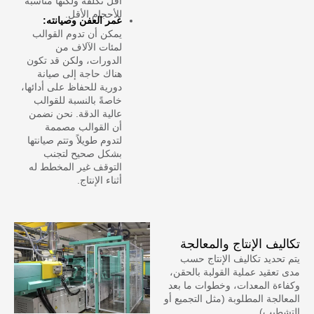
أقل تكلفة ولكنها مناسبة
للأحجام الأقل.
عمر العفن وصيانته:
يمكن أن تدوم القوالب
لمئات الآلاف من
الدورات، ولكن قد تكون
هناك حاجة إلى صيانة
دورية للحفاظ على أدائها،
خاصةً بالنسبة للقوالب
عالية الدقة. نحن نضمن
أن القوالب مصممة
لتدوم طويلاً وتتم صيانتها
بشكل صحيح لتجنب
التوقف غير المخطط له
أثناء الإنتاج.
تكاليف الإنتاج والمعالجة
يتم تحديد تكاليف الإنتاج حسب
مدى تعقيد عملية القولبة بالحقن،
وكفاءة المعدات، وخطوات ما بعد
المعالجة المطلوبة (مثل التجميع أو
التشطيب).