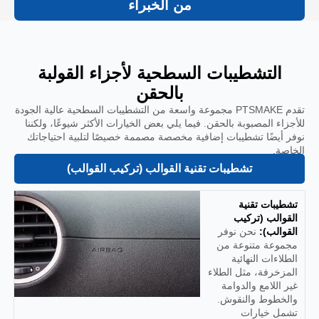
من الخبراء
التشطيبات السطحية لأجزاء القولبة
بالحقن
تقدم PTSMAKE مجموعة واسعة من التشطيبات السطحية عالية الجودة
للأجزاء المصبوبة بالحقن. فيما يلي بعض الخيارات الأكثر شيوعًا، ولكننا
نوفر أيضًا تشطيبات إضافية مخصصة مصممة خصيصًا لتلبية احتياجاتك
الخاصة.
تشطيبات تقنية القوالب (تركيب القوالب)
تشطيبات تقنية
القوالب (تركيب
القوالب):
نحن نوفر
مجموعة متنوعة من
الطلاءات النهائية
المزخرفة، مثل الطلاء
غير اللامع والدوامة
والخطوط والنقوش.
تشمل خيارات