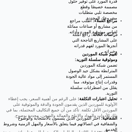
قدرة المورد على توفير حلول
مصممة خصيصًا وقطع
مخصصة تلبي متطلبات
مشروعك المحددة.
مراجع العملاء:
اطلب مراجع
من مشاريع أو صناعات مماثلة
لقياس موثوقية المورد وأدائه.
دراسات الحالة:
راجع أمثلة
على المشاريع الناجحة التي
أنجزها المورد لفهم قدراته
وخبراته.
تقييم شبكة الموردين
وموثوقية سلسلة التوريد:
تضمن شبكة الموردين
المترابطة بشكل جيد الوصول
المستمر إلى مواد عالية الجودة
وقدرات إنتاج موثوقة، مما
يقلل من اضطرابات سلسلة
التوريد.
تحليل اعتبارات التكلفة:
على الرغم من أهمية السعر، يجب إعطاء
الأولوية للموردين الذين يقدمون الجودة والدقة والموثوقية على
الموردين الأقل تكلفة. تأكد من أن جميع التكاليف المحتملة، بما في
ذلك الأدوات والمواد والإنتاج والعمالة والشحن، محددة بوضوح.
الشفافية:
اختر الموردين الذين يتسمون بالاستجابة والوضوح
والشفافية في اتصالاتهم فيما يتعلق بالأسعار والمهل الزمنية وشروط
الخدمة.
تقييم العينة:
قبل الالتزام بالطلبيات الكبيرة، اطلب عينات لتقييم جودة