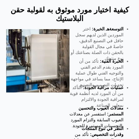
كيفية اختيار مورد موثوق به لقولبة حقن
البلاستيك
التوسعة
هـ الخبرة:
اختر
الموردين الذين لديهم سجل
حافل في التصنيع الدقيق،
خاصةً في مجال القولبة
بالحقن ذات الصلة بصناعتك أو
نوع منتجك.
الخبرة الفنية:
تأكد من أن
المورد يقدم الدعم الفني
والتوجيه الفني طوال عملية
الإنتاج، مما يساعد في مواجهة
تحديات التصميم والتصنيع.
عمليات مراقبة الجودة:
التأكد
من أن المورد لديه أنظمة قوية
لمراقبة الجودة والالتزام
بمعايير الصناعة.
معدلات العيوب والتحسين
المستمر:
استفسر عن معدلات
العيوب السابقة والتزام المورد
بالتحسينات المستمرة للجودة.
النظر في تنوع المنتجات
وقدرات التخصيص:
تأكد من