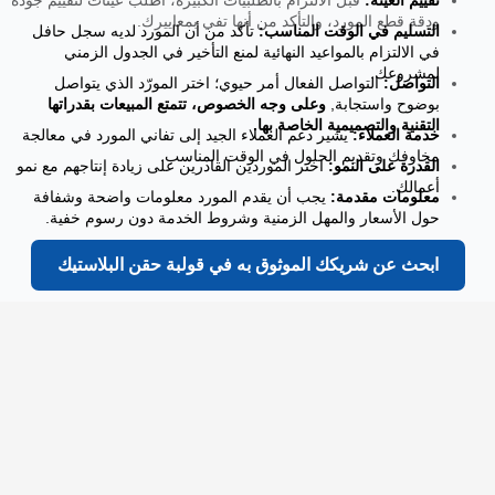
ودقة قطع المورد، والتأكد من أنها تفي بمعاييرك.
التسليم في الوقت المناسب:
تأكد من أن المورد لديه سجل حافل
في الالتزام بالمواعيد النهائية لمنع التأخير في الجدول الزمني
لمشروعك.
التواصل:
التواصل الفعال أمر حيوي؛ اختر المورّد الذي يتواصل
بوضوح واستجابة,
وعلى وجه الخصوص، تتمتع المبيعات بقدراتها
التقنية والتصميمية الخاصة بها.
خدمة العملاء:
يشير دعم العملاء الجيد إلى تفاني المورد في معالجة
مخاوفك وتقديم الحلول في الوقت المناسب.
القدرة على النمو:
اختر الموردين القادرين على زيادة إنتاجهم مع نمو
أعمالك.
معلومات مقدمة:
يجب أن يقدم المورد معلومات واضحة وشفافة
حول الأسعار والمهل الزمنية وشروط الخدمة دون رسوم خفية.
ابحث عن شريكك الموثوق به في قولبة حقن البلاستيك