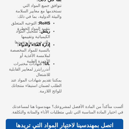
تتوافق جميع المواد التي
نستخدمها مع معايير السلامة
والبيئة الدولية، بما في ذلك:
RoHS:
التوجيه المتعلق
بتقييد المواد الخطرة
ريتش:
تسجيل المواد
الكيميائية وتقييمها
والترخيص بها وتقييدها
إدارة الغذاء والدواء:
بالنسبة للمواد المخصصة
لملامسة الأغذية أو
الأجهزة الطبية
UL:
شهادات مختبرات
أندررايترز لمعايير القابلية
للاشتعال
يمكننا تقديم شهادات المواد عند
الطلب لضمان استيفاء منتجاتك
للوائح اللازمة.
ألست متأكداً من المادة الأفضل لمشروعك؟ مهندسونا هنا لمساعدتك
في اختيار المادة المناسبة التي تلبي متطلبات الأداء والمتانة والتكلفة.
اتصل بمهندسينا لاختيار المواد التي تريدها