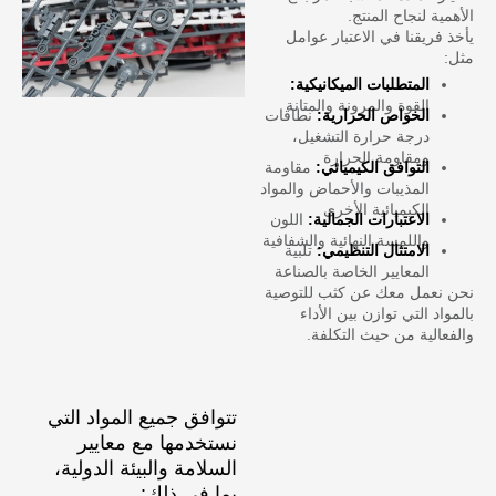
الأهمية لنجاح المنتج.
يأخذ فريقنا في الاعتبار عوامل
مثل:
المتطلبات الميكانيكية:
القوة والمرونة والمتانة
الخواص الحرارية:
نطاقات
درجة حرارة التشغيل،
ومقاومة الحرارة
التوافق الكيميائي:
مقاومة
المذيبات والأحماض والمواد
الكيميائية الأخرى
الاعتبارات الجمالية:
اللون
واللمسة النهائية والشفافية
الامتثال التنظيمي:
تلبية
المعايير الخاصة بالصناعة
نحن نعمل معك عن كثب للتوصية
بالمواد التي توازن بين الأداء
والفعالية من حيث التكلفة.
تتوافق جميع المواد التي
نستخدمها مع معايير
السلامة والبيئة الدولية،
بما في ذلك: