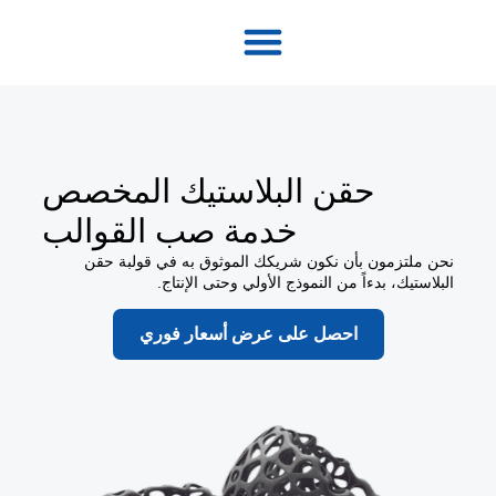
الصفحة الرئيسية
حقن البلاستيك المخصص
خدمة صب القوالب
نحن ملتزمون بأن نكون شريكك الموثوق به في قولبة حقن
البلاستيك، بدءاً من النموذج الأولي وحتى الإنتاج.
احصل على عرض أسعار فوري