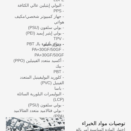
- البولي إيثيلين عالي الكثافة
- PPS
- جهاز كمبيوتر شخصي/مكيف
هوائي
- بولي سلفون (PSU)
- بولي إيثير إيميد (PEI)
- TPV
- زجاج مملوء بالـ PBT
- حيوان أليف
- PA+30GF/50GF
PA+30GF/50GF
- أكسيد متعدد الفينيلين (PPO)
- بيك
- PBT
- كلوريد البوليفينيل المتعدد
الفينيل (PVC)
- باسا
- البوليمرات البلورية السائلة
(LCP)
- بولي سلفون (PSU)
- بولي فثالاميد متعدد الفثالاميد
(PPA)
توصيات مواد الخبراء
اختيار المادة المناسبة أمر بالغ