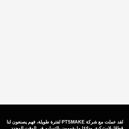
لقد عملت مع شركة PTSMAKE لفترة طويلة، فهم يصنعون لنا
قطعًا بلاستيكية، ودائمًا ما يقومون بالتسليم في الوقت المحدد.