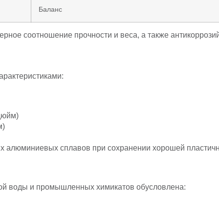
Баланс
ерное соотношение прочности и веса, а также антикоррози
арактеристиками:
дюйм)
м)
гих алюминиевых сплавов при сохранении хорошей пластичн
кой воды и промышленных химикатов обусловлена: