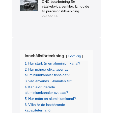
CNC-bearbetning för
vätskekylda ventiler: En guide
till precisionstillverkning
27/05/2026
Innehållsförteckning
Göm dig
1
Hur stark är en aluminiumkanal?
2
Hur många olika typer av
aluminiumkanaler finns det?
3
Vad används T-kanalen till?
4
Kan extruderade
aluminiumkanaler svetsas?
5
Hur mäts en aluminiumkanal?
6
Vilka är de lastbärande
kapaciteterna för