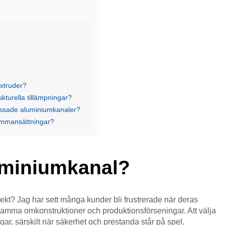
extruder?
kturella tillämpningar?
ressade aluminiumkanaler?
ammansättningar?
luminiumkanal?
jekt? Jag har sett många kunder bli frustrerade när deras
ostsamma omkonstruktioner och produktionsförseningar. Att välja
ngar, särskilt när säkerhet och prestanda står på spel.