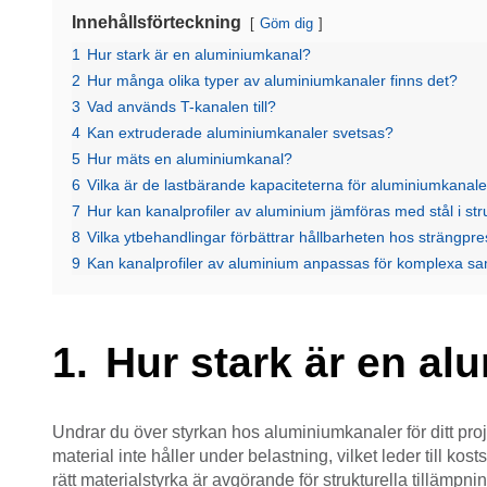
Innehållsförteckning
Göm dig
1
Hur stark är en aluminiumkanal?
2
Hur många olika typer av aluminiumkanaler finns det?
3
Vad används T-kanalen till?
4
Kan extruderade aluminiumkanaler svetsas?
5
Hur mäts en aluminiumkanal?
6
Vilka är de lastbärande kapaciteterna för aluminiumkanal
7
Hur kan kanalprofiler av aluminium jämföras med stål i stru
8
Vilka ytbehandlingar förbättrar hållbarheten hos strängp
9
Kan kanalprofiler av aluminium anpassas för komplexa s
Hur stark är en a
Undrar du över styrkan hos aluminiumkanaler för ditt pro
material inte håller under belastning, vilket leder till k
rätt materialstyrka är avgörande för strukturella tillämpni