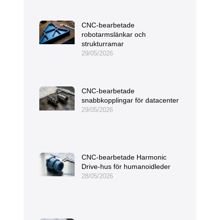
CNC-bearbetade
robotarmslänkar och
strukturramar
29/05/2026
CNC-bearbetade
snabbkopplingar för datacenter
29/05/2026
CNC-bearbetade Harmonic
Drive-hus för humanoidleder
28/05/2026