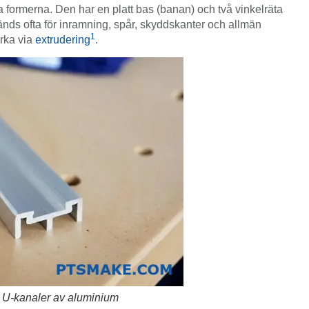
formerna. Den har en platt bas (banan) och två vinkelräta
nds ofta för inramning, spår, skyddskanter och allmän
1
erka via
extrudering
.
 U-kanaler av aluminium