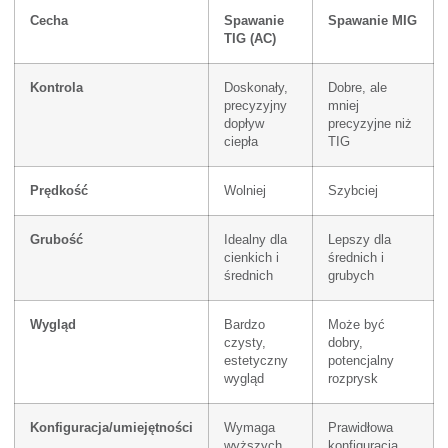
Cecha
Spawanie
Spawanie MIG
TIG (AC)
Kontrola
Doskonały,
Dobre, ale
precyzyjny
mniej
dopływ
precyzyjne niż
ciepła
TIG
Prędkość
Wolniej
Szybciej
Grubość
Idealny dla
Lepszy dla
cienkich i
średnich i
średnich
grubych
Wygląd
Bardzo
Może być
czysty,
dobry,
estetyczny
potencjalny
wygląd
rozprysk
Konfiguracja/umiejętności
Wymaga
Prawidłowa
wyższych
konfiguracja