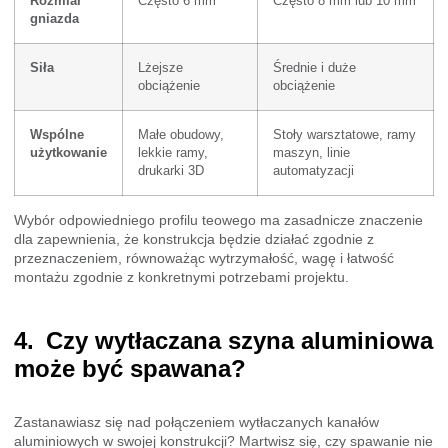
Rozmiar
Często 6 mm
Często 8 mm lub 10 mm
gniazda
Siła
Lżejsze
Średnie i duże
obciążenie
obciążenie
Wspólne
Małe obudowy,
Stoły warsztatowe, ramy
użytkowanie
lekkie ramy,
maszyn, linie
drukarki 3D
automatyzacji
Wybór odpowiedniego profilu teowego ma zasadnicze znaczenie
dla zapewnienia, że konstrukcja będzie działać zgodnie z
przeznaczeniem, równoważąc wytrzymałość, wagę i łatwość
montażu zgodnie z konkretnymi potrzebami projektu.
Czy wytłaczana szyna aluminiowa
może być spawana?
Zastanawiasz się nad połączeniem wytłaczanych kanałów
aluminiowych w swojej konstrukcji? Martwisz się, czy spawanie nie