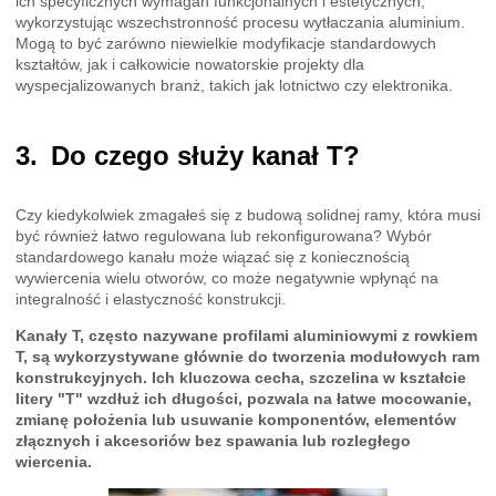
ich specyficznych wymagań funkcjonalnych i estetycznych,
wykorzystując wszechstronność procesu wytłaczania aluminium.
Mogą to być zarówno niewielkie modyfikacje standardowych
kształtów, jak i całkowicie nowatorskie projekty dla
wyspecjalizowanych branż, takich jak lotnictwo czy elektronika.
Do czego służy kanał T?
Czy kiedykolwiek zmagałeś się z budową solidnej ramy, która musi
być również łatwo regulowana lub rekonfigurowana? Wybór
standardowego kanału może wiązać się z koniecznością
wywiercenia wielu otworów, co może negatywnie wpłynąć na
integralność i elastyczność konstrukcji.
Kanały T, często nazywane profilami aluminiowymi z rowkiem
T, są wykorzystywane głównie do tworzenia modułowych ram
konstrukcyjnych. Ich kluczowa cecha, szczelina w kształcie
litery "T" wzdłuż ich długości, pozwala na łatwe mocowanie,
zmianę położenia lub usuwanie komponentów, elementów
złącznych i akcesoriów bez spawania lub rozległego
wiercenia.