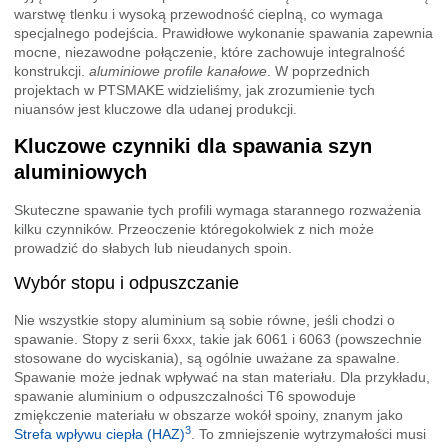
warstwę tlenku i wysoką przewodność cieplną, co wymaga
specjalnego podejścia. Prawidłowe wykonanie spawania zapewnia
mocne, niezawodne połączenie, które zachowuje integralność
konstrukcji.
aluminiowe profile kanałowe
. W poprzednich
projektach w PTSMAKE widzieliśmy, jak zrozumienie tych
niuansów jest kluczowe dla udanej produkcji.
Kluczowe czynniki dla spawania szyn
aluminiowych
Skuteczne spawanie tych profili wymaga starannego rozważenia
kilku czynników. Przeoczenie któregokolwiek z nich może
prowadzić do słabych lub nieudanych spoin.
Wybór stopu i odpuszczanie
Nie wszystkie stopy aluminium są sobie równe, jeśli chodzi o
spawanie. Stopy z serii 6xxx, takie jak 6061 i 6063 (powszechnie
stosowane do wyciskania), są ogólnie uważane za spawalne.
Spawanie może jednak wpływać na stan materiału. Dla przykładu,
spawanie aluminium o odpuszczalności T6 spowoduje
zmiękczenie materiału w obszarze wokół spoiny, znanym jako
3
Strefa wpływu ciepła (HAZ)
. To zmniejszenie wytrzymałości musi