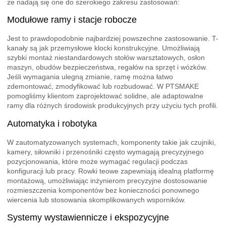
że nadają się one do szerokiego zakresu zastosowań:
Modułowe ramy i stacje robocze
Jest to prawdopodobnie najbardziej powszechne zastosowanie. T-
kanały są jak przemysłowe klocki konstrukcyjne. Umożliwiają
szybki montaż niestandardowych stołów warsztatowych, osłon
maszyn, obudów bezpieczeństwa, regałów na sprzęt i wózków.
Jeśli wymagania ulegną zmianie, ramę można łatwo
zdemontować, zmodyfikować lub rozbudować. W PTSMAKE
pomogliśmy klientom zaprojektować solidne, ale adaptowalne
ramy dla różnych środowisk produkcyjnych przy użyciu tych profili.
Automatyka i robotyka
W zautomatyzowanych systemach, komponenty takie jak czujniki,
kamery, siłowniki i przenośniki często wymagają precyzyjnego
pozycjonowania, które może wymagać regulacji podczas
konfiguracji lub pracy. Rowki teowe zapewniają idealną platformę
montażową, umożliwiając inżynierom precyzyjne dostosowanie
rozmieszczenia komponentów bez konieczności ponownego
wiercenia lub stosowania skomplikowanych wsporników.
Systemy wystawiennicze i ekspozycyjne