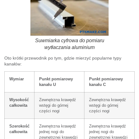
Suwmiarka cyfrowa do pomiaru
wytłaczania aluminium
Oto krótki przewodnik po tym, gdzie mierzyć popularne typy
kanałów:
Wymiar
Punkt pomiarowy
Punkt pomiarowy
kanału U
kanału C
Wysokość
Zewnętrzna krawędź
Zewnętrzna krawędź
całkowita
wstęgi do górnej
wstęgi do górnej
części nogi
części nogi
Szerokość
Zewnętrzna krawędź
Zewnętrzna krawędź
całkowita
jednej nogi do
jednej nogi do
zewnętrznej krawędzi
zewnętrznej krawędzi