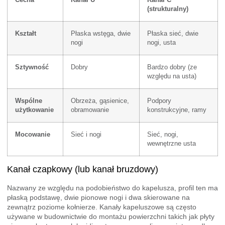
Cecha
Kanał U
Kanał C
(strukturalny)
Kształt
Płaska wstęga, dwie
Płaska sieć, dwie
nogi
nogi, usta
Sztywność
Dobry
Bardzo dobry (ze
względu na usta)
Wspólne
Obrzeża, gąsienice,
Podpory
użytkowanie
obramowanie
konstrukcyjne, ramy
Mocowanie
Sieć i nogi
Sieć, nogi,
wewnętrzne usta
Kanał czapkowy (lub kanał bruzdowy)
Nazwany ze względu na podobieństwo do kapelusza, profil ten ma
płaską podstawę, dwie pionowe nogi i dwa skierowane na
zewnątrz poziome kołnierze. Kanały kapeluszowe są często
używane w budownictwie do montażu powierzchni takich jak płyty