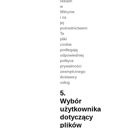
reklam
w
Witrynie
i za
jej
pośrednictwem.
Te
pliki
cookie
podlegają
odpowiedniej
polityce
prywatności
zewnętrznego
dostawcy
usług.
5.
Wybór
użytkownika
dotyczący
plików