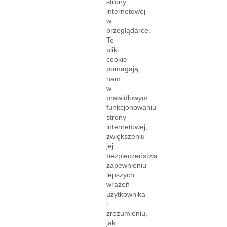
strony
internetowej
w
przeglądarce.
Te
pliki
cookie
pomagają
nam
w
prawidłowym
funkcjonowaniu
strony
internetowej,
zwiększeniu
jej
bezpieczeństwa,
zapewnieniu
lepszych
wrażeń
użytkownika
i
zrozumieniu,
jak