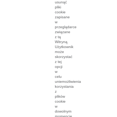
usunąć
pliki
cookie
zapisane
w
przeglądarce
związane
z tą
Witryną.
Użytkownik
może
skorzystać
z tej
opcji
w
celu
uniemożliwienia
korzystania
z
plików
cookie
w
dowolnym
momencie.