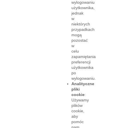
wylogowaniu
użytkownika,
jednak
w
niektórych
przypadkach
mogą
pozostać
w
celu
zapamiętania
preferencji
użytkownika
po
wylogowaniu.
Analityczne
pliki
cookie
:
Używamy
plików
cookie,
aby
pomóc
nam