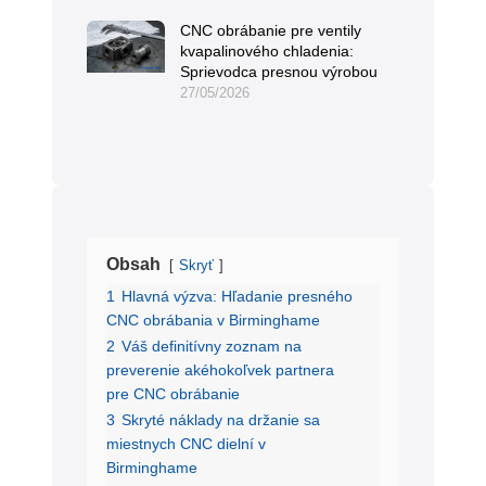
CNC obrábanie pre ventily
kvapalinového chladenia:
Sprievodca presnou výrobou
27/05/2026
Obsah
Skryť
1
Hlavná výzva: Hľadanie presného
CNC obrábania v Birminghame
2
Váš definitívny zoznam na
preverenie akéhokoľvek partnera
pre CNC obrábanie
3
Skryté náklady na držanie sa
miestnych CNC dielní v
Birminghame