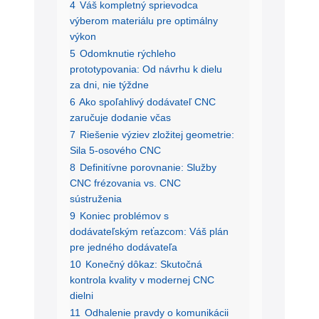
4
Váš kompletný sprievodca
výberom materiálu pre optimálny
výkon
5
Odomknutie rýchleho
prototypovania: Od návrhu k dielu
za dni, nie týždne
6
Ako spoľahlivý dodávateľ CNC
zaručuje dodanie včas
7
Riešenie výziev zložitej geometrie:
Sila 5-osového CNC
8
Definitívne porovnanie: Služby
CNC frézovania vs. CNC
sústruženia
9
Koniec problémov s
dodávateľským reťazcom: Váš plán
pre jedného dodávateľa
10
Konečný dôkaz: Skutočná
kontrola kvality v modernej CNC
dielni
11
Odhalenie pravdy o komunikácii