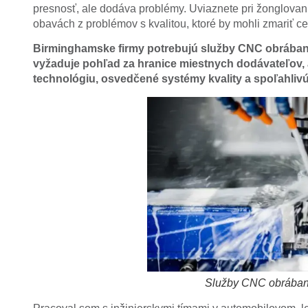
presnosť, ale dodáva problémy. Uviaznete pri žonglovan
obavách z problémov s kvalitou, ktoré by mohli zmariť cel
Birminghamske firmy potrebujú služby CNC obrábania
vyžaduje pohľad za hranice miestnych dodávateľov, a
technológiu, osvedčené systémy kvality a spoľahliv
Služby CNC obrában