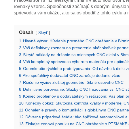
Pracoval som s inžinierskymi tímami v automobilovom, 
rovnaký vzorec. Spoločnosti začínajú s dobrými úmysla
sprievodca vám ukáže, ako sa oslobodiť z tohto cyklu a n
Obsah
Skryť
1
Hlavná výzva: Hľadanie presného CNC obrábania v Birm
2
Váš definitívny zoznam na preverenie akéhokoľvek partn
3
Skryté náklady na držanie sa miestnych CNC dielní v Bi
4
Váš kompletný sprievodca výberom materiálu pre optimál
5
Odomknutie rýchleho prototypovania: Od návrhu k dielu za
6
Ako spoľahlivý dodávateľ CNC zaručuje dodanie včas
7
Riešenie výziev zložitej geometrie: Sila 5-osového CNC
8
Definitívne porovnanie: Služby CNC frézovania vs. CNC s
9
Koniec problémov s dodávateľským reťazcom: Váš plán p
10
Konečný dôkaz: Skutočná kontrola kvality v modernej CN
11
Odhalenie pravdy o komunikácii s globálnym CNC partn
12
Dôverné prípadové štúdie: Ako špičkové automobilové a le
13
Získajte cenovú ponuku na CNC obrábanie s PTSMAKE 