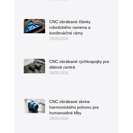
CNC obrábané články
robotického ramena a
konštrukčné rámy
29/05/2026
CNC obrábané rýchlospojky pre
dátové centrá
29/05/2026
CNC obrábané skrine
harmonického pohonu pre
humanoidné kĺby
28/05/2026