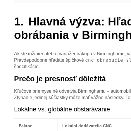
Hlavná výzva: Hľ
obrábania v Birming
Ak ste inžinier alebo manažér nákupu v Birminghame, va
cnc obrábacie s
Pravdepodobne hľadáte špičkové
špecifikácie.
Prečo je presnosť dôležitá
Kľúčové priemyselné odvetvia Birminghamu – automobilov
Zlyhanie jedinej súčiastky môže mať vážne následky. To 
Lokálne vs. globálne obstarávanie
Faktor
Lokálni dodávatelia CNC