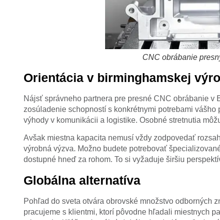
CNC obrábanie presn
Orientácia v birminghamskej výro
Nájsť správneho partnera pre presné CNC obrábanie v 
zosúladenie schopností s konkrétnymi potrebami vášho 
výhody v komunikácii a logistike. Osobné stretnutia môžu 
Avšak miestna kapacita nemusí vždy zodpovedať rozsahu a
výrobná výzva. Možno budete potrebovať špecializované 
dostupné hneď za rohom. To si vyžaduje širšiu perspektí
Globálna alternatíva
Pohľad do sveta otvára obrovské množstvo odborných zn
pracujeme s klientmi, ktorí pôvodne hľadali miestnych pa