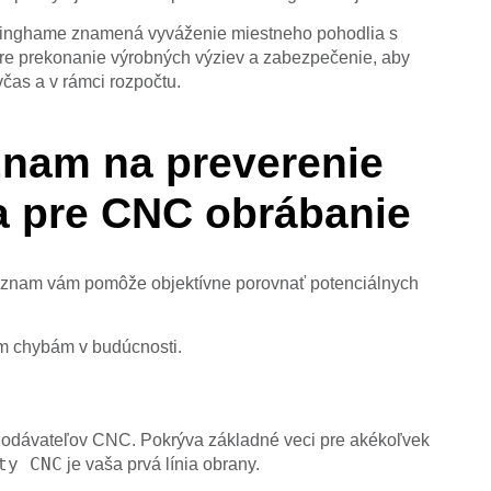
minghame znamená vyváženie miestneho pohodlia s
pre prekonanie výrobných výziev a zabezpečenie, aby
včas a v rámci rozpočtu.
znam na preverenie
a pre CNC obrábanie
oznam vám pomôže objektívne porovnať potenciálnych
ým chybám v budúcnosti.
 dodávateľov CNC. Pokrýva základné veci pre akékoľvek
ty CNC
je vaša prvá línia obrany.