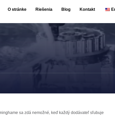
O stránke
Riešenia
Blog
Kontakt
E
rminghame sa zdá nemožné, keď každý dodávateľ sľubuje