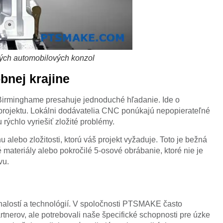
ých automobilových konzol
bnej krajine
Birminghame presahuje jednoduché hľadanie. Ide o
projektu. Lokálni dodávatelia CNC ponúkajú nepopierateľné
rýchlo vyriešiť zložité problémy.
lebo zložitosti, ktorú váš projekt vyžaduje. Toto je bežná
materiály alebo pokročilé 5-osové obrábanie, ktoré nie je
vu.
alostí a technológií. V spoločnosti PTSMAKE často
rtnerov, ale potrebovali naše špecifické schopnosti pre úzke