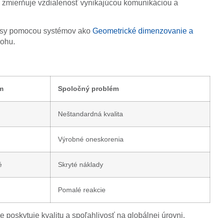
rý zmierňuje vzdialenosť vynikajúcou komunikáciou a
kresy pomocou systémov ako
Geometrické dimenzovanie a
lohu.
m
Spoločný problém
Neštandardná kvalita
Výrobné oneskorenia
é
Skryté náklady
Pomalé reakcie
e poskytuje kvalitu a spoľahlivosť na globálnej úrovni.