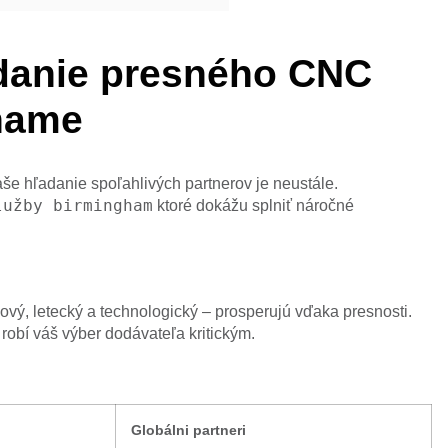
adanie presného CNC
hame
še hľadanie spoľahlivých partnerov je neustále.
lužby birmingham
ktoré dokážu splniť náročné
ý, letecký a technologický – prosperujú vďaka presnosti.
robí váš výber dodávateľa kritickým.
Globálni partneri