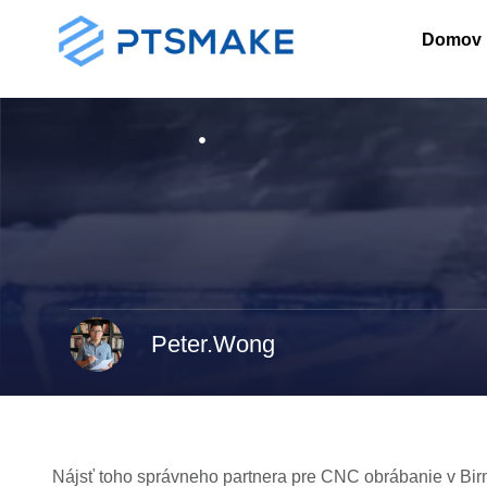
Domov
Peter.Wong
Nájsť toho správneho partnera pre CNC obrábanie v Bi