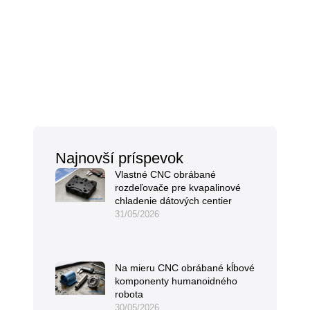
Najnovší príspevok
Vlastné CNC obrábané
rozdeľovače pre kvapalinové
chladenie dátových centier
31/05/2026
Na mieru CNC obrábané kĺbové
komponenty humanoidného
robota
30/05/2026