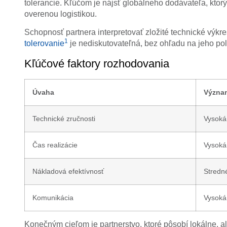
tolerancie. Kľúčom je nájsť globálneho dodávateľa, kto
overenou logistikou.
Schopnosť partnera interpretovať zložité technické vý
1
tolerovanie
je nediskutovateľná, bez ohľadu na jeho po
Kľúčové faktory rozhodovania
Úvaha
Význa
Technické zručnosti
Vysoká
Čas realizácie
Vysoká
Nákladová efektívnosť
Stredn
Komunikácia
Vysoká
Konečným cieľom je partnerstvo, ktoré pôsobí lokálne, al