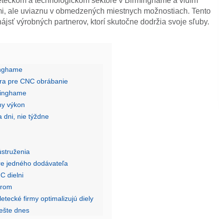
leteckom a technologickom sektore v Birminghame a vidím
mi, ale uviaznu v obmedzených miestnych možnostiach. Tento
ájsť výrobných partnerov, ktorí skutočne dodržia svoje sľuby.
inghame
era pre CNC obrábanie
rminghame
ny výkon
 dni, nie týždne
ústruženia
re jedného dodávateľa
C dielni
erom
tecké firmy optimalizujú diely
ešte dnes