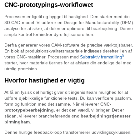
CNC-prototypings-workflowet
Processen er ligetil og bygget til hastighed. Den starter med din
3D CAD-model. Vi udfører en Design for Manufacturability (DFM)-
analyse for at sikre, at delen er optimeret til bearbejdning. Denne
simple kontrol forhindrer dyre fejl senere hen.
Derfra genererer vores CAM-software de præcise værktøjsbaner.
En blok af produktionskvalitetsmateriale indlæses derefter i en af
5
vores CNC-maskiner. Processen med
Subtraktiv fremstilling
starter, hvor materiale fjernes for at afsløre din endelige del med
utrolig præcision.
Hvorfor hastighed er vigtig
At få en fysisk del hurtigt giver dit ingeniørteam mulighed for at
udføre øjeblikkelige funktionelle tests. Du kan verificere pasform,
form og funktion med det samme. Når vi leverer
CNC-
prototypebearbejdning
, er det den værdi, vi bringer. Det er
sådan, vi leverer brancheførende
cnc bearbejdningstjenester
birmingham
.
Denne hurtige feedback-loop transformerer udviklingscyklussen.