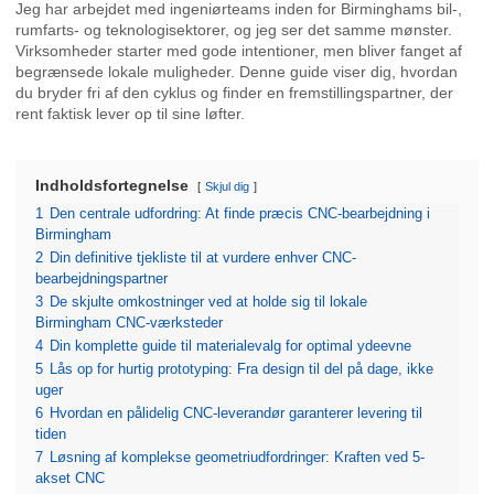
Jeg har arbejdet med ingeniørteams inden for Birminghams bil-,
rumfarts- og teknologisektorer, og jeg ser det samme mønster.
Virksomheder starter med gode intentioner, men bliver fanget af
begrænsede lokale muligheder. Denne guide viser dig, hvordan
du bryder fri af den cyklus og finder en fremstillingspartner, der
rent faktisk lever op til sine løfter.
Indholdsfortegnelse
Skjul dig
1
Den centrale udfordring: At finde præcis CNC-bearbejdning i
Birmingham
2
Din definitive tjekliste til at vurdere enhver CNC-
bearbejdningspartner
3
De skjulte omkostninger ved at holde sig til lokale
Birmingham CNC-værksteder
4
Din komplette guide til materialevalg for optimal ydeevne
5
Lås op for hurtig prototyping: Fra design til del på dage, ikke
uger
6
Hvordan en pålidelig CNC-leverandør garanterer levering til
tiden
7
Løsning af komplekse geometriudfordringer: Kraften ved 5-
akset CNC