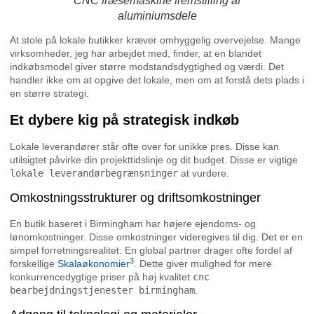
CNC fræsemaskine fremstilling af
aluminiumsdele
At stole på lokale butikker kræver omhyggelig overvejelse. Mange
virksomheder, jeg har arbejdet med, finder, at en blandet
indkøbsmodel giver større modstandsdygtighed og værdi. Det
handler ikke om at opgive det lokale, men om at forstå dets plads i
en større strategi.
Et dybere kig på strategisk indkøb
Lokale leverandører står ofte over for unikke pres. Disse kan
utilsigtet påvirke din projekttidslinje og dit budget. Disse er vigtige
lokale leverandørbegrænsninger
at vurdere.
Omkostningsstrukturer og driftsomkostninger
En butik baseret i Birmingham har højere ejendoms- og
lønomkostninger. Disse omkostninger videregives til dig. Det er en
simpel forretningsrealitet. En global partner drager ofte fordel af
3
forskellige
Skalaøkonomier
. Dette giver mulighed for mere
konkurrencedygtige priser på høj kvalitet
cnc
bearbejdningstjenester birmingham
.