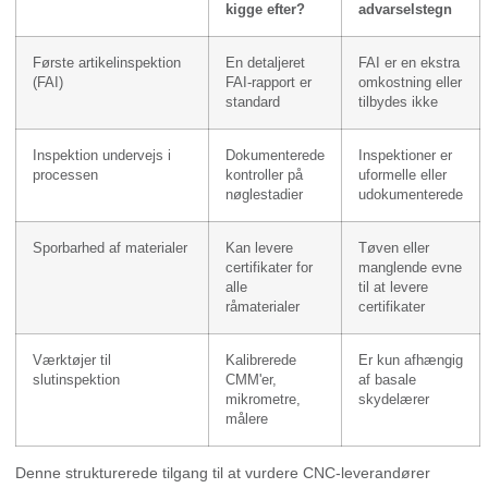
kigge efter?
advarselstegn
Første artikelinspektion
En detaljeret
FAI er en ekstra
(FAI)
FAI-rapport er
omkostning eller
standard
tilbydes ikke
Inspektion undervejs i
Dokumenterede
Inspektioner er
processen
kontroller på
uformelle eller
nøglestadier
udokumenterede
Sporbarhed af materialer
Kan levere
Tøven eller
certifikater for
manglende evne
alle
til at levere
råmaterialer
certifikater
Værktøjer til
Kalibrerede
Er kun afhængig
slutinspektion
CMM'er,
af basale
mikrometre,
skydelærer
målere
Denne strukturerede tilgang til at vurdere CNC-leverandører