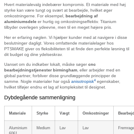
Hvert materialevalg indebærer kompromis. Et materiale med høj
styrke kan være tungt og svært at bearbejde, hvilket øger
omkostningerne. For eksempel,
bearbejdning af
aluminiumsdele
er hurtig og omkostningseffektiv. Titanium
tilbyder overlegen ydeevne, men til en meget højere pris.
Her er erfaring nøglen. Vi hjælper kunder med at navigere i disse
beslutninger dagligt. Vores omfattende materialelager hos
PTSMAKE giver os fleksibiliteten til at finde den perfekte løsning til
dit budget og dine ydelseskrav.
Uanset om du indkøber lokalt, måske søger
cnc
bearbejdningstjenester birmingham
, eller arbejder med en
global partner, forbliver disse grundlæggende principper de
4
samme. Nogle materialer har også
anisotropisk
egenskaber,
hvilket tilføjer endnu et lag af kompleksitet til designet.
Dybdegående sammenligning
Materiale
Styrke
Vægt
Omkostninger
Bearbej
Aluminium
Medium
Lav
Lav
Fremrag
6061