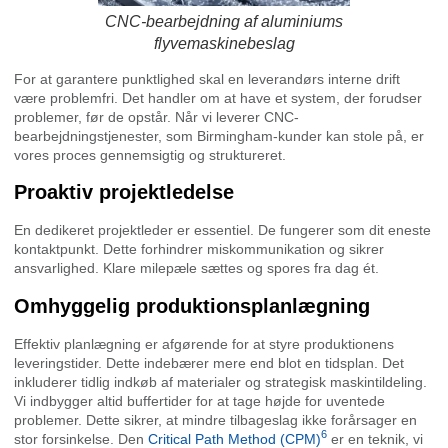
CNC-bearbejdning af aluminiums
flyvemaskinebeslag
For at garantere punktlighed skal en leverandørs interne drift
være problemfri. Det handler om at have et system, der forudser
problemer, før de opstår. Når vi leverer CNC-
bearbejdningstjenester, som Birmingham-kunder kan stole på, er
vores proces gennemsigtig og struktureret.
Proaktiv projektledelse
En dedikeret projektleder er essentiel. De fungerer som dit eneste
kontaktpunkt. Dette forhindrer miskommunikation og sikrer
ansvarlighed. Klare milepæle sættes og spores fra dag ét.
Omhyggelig produktionsplanlægning
Effektiv planlægning er afgørende for at styre produktionens
leveringstider. Dette indebærer mere end blot en tidsplan. Det
inkluderer tidlig indkøb af materialer og strategisk maskintildeling.
Vi indbygger altid buffertider for at tage højde for uventede
problemer. Dette sikrer, at mindre tilbageslag ikke forårsager en
6
stor forsinkelse. Den
Critical Path Method (CPM)
er en teknik, vi