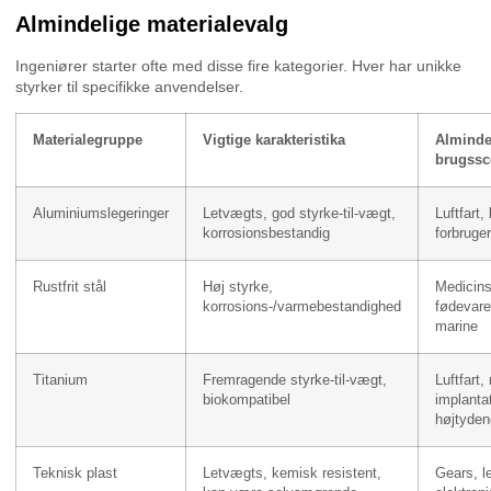
Almindelige materialevalg
Ingeniører starter ofte med disse fire kategorier. Hver har unikke
styrker til specifikke anvendelser.
Materialegruppe
Vigtige karakteristika
Alminde
brugssc
Aluminiumslegeringer
Letvægts, god styrke-til-vægt,
Luftfart, 
korrosionsbestandig
forbruger
Rustfrit stål
Høj styrke,
Medicins
korrosions-/varmebestandighed
fødevare
marine
Titanium
Fremragende styrke-til-vægt,
Luftfart
biokompatibel
implantat
højtyden
Teknisk plast
Letvægts, kemisk resistent,
Gears, le