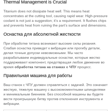
Thermal Management is Crucial
Titanium does not dissipate heat well. This means heat
concentrates at the cutting tool, causing rapid wear. High-pressure
coolant is not just a suggestion; it’s a requirement. It flushes chips
and prevents heat from ruining the part’s surface and dimensions.
Оснастка для абсолютной жесткости
При обработке титана возникают высокие силы резания.
Слабая оснастка приведет к вибрации или прогибу детали,
делая точные допуски невозможными. Мы часто
разрабатываем индивидуальные оснастки, которые жестко
поддерживают компонент, предотвращая любое движение во
время
обработка титана на станках с ЧПУ
процесс.
Правильная машина для работы
Ваш станок с ЧПУ должен справляться с задачей. Это означает
жесткую, тяжелую машину с высокомоментными шпинделями
и минимальным биением. Без способной машины вы будете
вести проигрышную битву против отклонения инструмента и
вибрации.