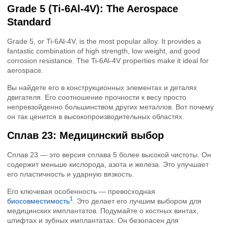
Grade 5 (Ti-6Al-4V): The Aerospace
Standard
Grade 5, or Ti-6Al-4V, is the most popular alloy. It provides a
fantastic combination of high strength, low weight, and good
corrosion resistance. The Ti-6Al-4V properties make it ideal for
aerospace.
Вы найдете его в конструкционных элементах и деталях
двигателя. Его соотношение прочности к весу просто
непревзойденно большинством других металлов. Вот почему
он так ценится в высокопроизводительных областях.
Сплав 23: Медицинский выбор
Сплав 23 — это версия сплава 5 более высокой чистоты. Он
содержит меньше кислорода, азота и железа. Это улучшает
его пластичность и ударную вязкость.
Его ключевая особенность — превосходная
1
биосовместимость
. Это делает его лучшим выбором для
медицинских имплантатов. Подумайте о костных винтах,
штифтах и ​​зубных имплантатах. Он безопасен для