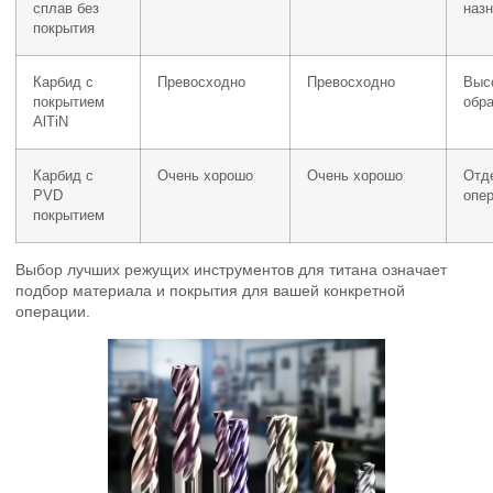
сплав без
наз
покрытия
Карбид с
Превосходно
Превосходно
Выс
покрытием
обр
AlTiN
Карбид с
Очень хорошо
Очень хорошо
Отд
PVD
опе
покрытием
Выбор лучших режущих инструментов для титана означает
подбор материала и покрытия для вашей конкретной
операции.