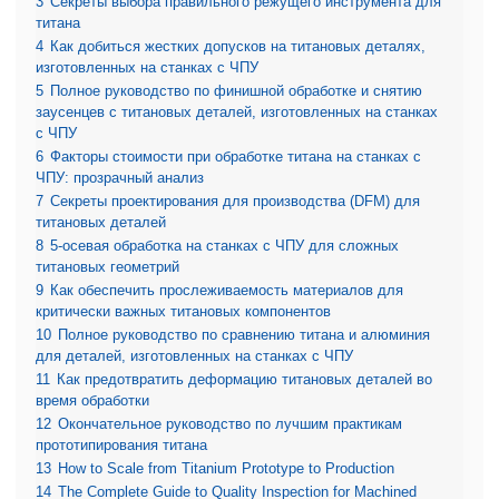
3
Секреты выбора правильного режущего инструмента для
титана
4
Как добиться жестких допусков на титановых деталях,
изготовленных на станках с ЧПУ
5
Полное руководство по финишной обработке и снятию
заусенцев с титановых деталей, изготовленных на станках
с ЧПУ
6
Факторы стоимости при обработке титана на станках с
ЧПУ: прозрачный анализ
7
Секреты проектирования для производства (DFM) для
титановых деталей
8
5-осевая обработка на станках с ЧПУ для сложных
титановых геометрий
9
Как обеспечить прослеживаемость материалов для
критически важных титановых компонентов
10
Полное руководство по сравнению титана и алюминия
для деталей, изготовленных на станках с ЧПУ
11
Как предотвратить деформацию титановых деталей во
время обработки
12
Окончательное руководство по лучшим практикам
прототипирования титана
13
How to Scale from Titanium Prototype to Production
14
The Complete Guide to Quality Inspection for Machined