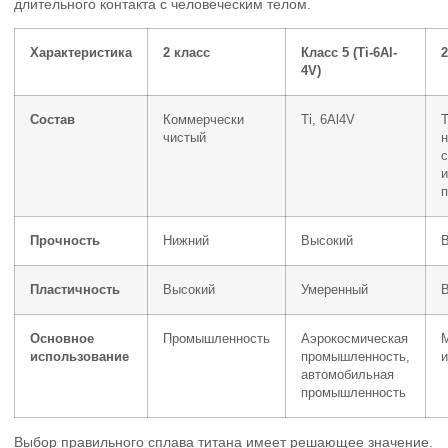
длительного контакта с человеческим телом.
Характеристика
2 класс
Класс 5 (Ti-6Al-
2
4V)
Состав
Коммерчески
Ti, 6Al4V
T
чистый
н
п
Прочность
Нижний
Высокий
Пластичность
Высокий
Умеренный
Основное
Промышленность
Аэрокосмическая
использование
промышленность,
автомобильная
промышленность
Выбор правильного сплава титана имеет решающее значение.