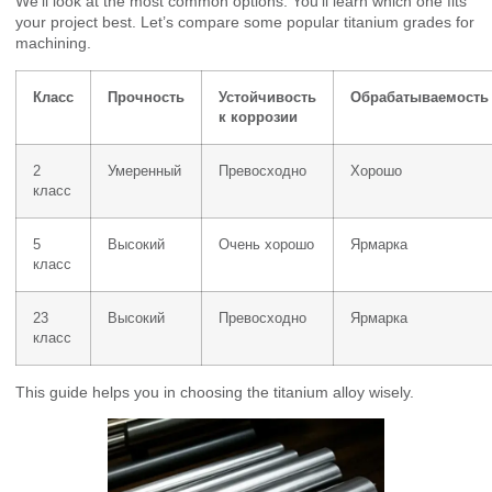
We’ll look at the most common options. You’ll learn which one fits
your project best. Let’s compare some popular titanium grades for
machining.
Класс
Прочность
Устойчивость
Обрабатываемость
к коррозии
2
Умеренный
Превосходно
Хорошо
класс
5
Высокий
Очень хорошо
Ярмарка
класс
23
Высокий
Превосходно
Ярмарка
класс
This guide helps you in choosing the titanium alloy wisely.