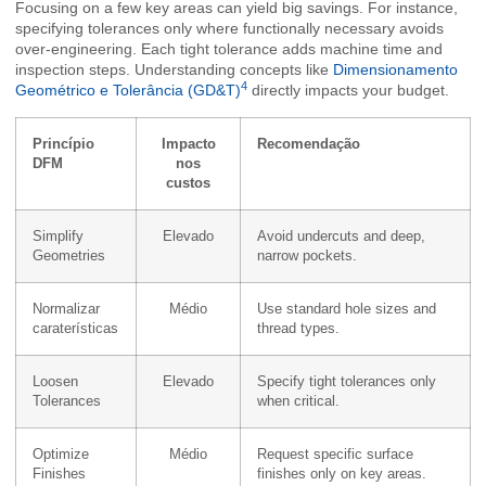
Focusing on a few key areas can yield big savings. For instance,
specifying tolerances only where functionally necessary avoids
over-engineering. Each tight tolerance adds machine time and
inspection steps. Understanding concepts like
Dimensionamento
4
Geométrico e Tolerância (GD&T)
directly impacts your budget.
Princípio
Impacto
Recomendação
DFM
nos
custos
Simplify
Elevado
Avoid undercuts and deep,
Geometries
narrow pockets.
Normalizar
Médio
Use standard hole sizes and
caraterísticas
thread types.
Loosen
Elevado
Specify tight tolerances only
Tolerances
when critical.
Optimize
Médio
Request specific surface
Finishes
finishes only on key areas.