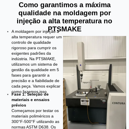
Como garantimos a máxima
qualidade na moldagem por
injeção a alta temperatura no
PTSMAKE
A moldagem por injeção a
alta temperatura requer um
controlo de qualidade
rigoroso para cumprir os
exigentes padrões da
indústria. Na PTSMAKE,
utilizamos um sistema de
gestão da qualidade em 5
fases para garantir a
precisão e a fiabilidade de
cada peça. Vamos explicar
como fazemos isso.
Fase 1: Seleção de
materiais e ensaios
prévios
Começamos por testar os
materiais poliméricos a
300°F-500°F utilizando as
normas ASTM D638. Os