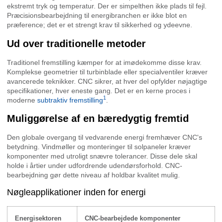
ekstremt tryk og temperatur. Der er simpelthen ikke plads til fejl.
Præcisionsbearbejdning til energibranchen er ikke blot en
præference; det er et strengt krav til sikkerhed og ydeevne.
Ud over traditionelle metoder
Traditionel fremstilling kæmper for at imødekomme disse krav.
Komplekse geometrier til turbinblade eller specialventiler kræver
avancerede teknikker. CNC sikrer, at hver del opfylder nøjagtige
specifikationer, hver eneste gang. Det er en kerne proces i
1
moderne
subtraktiv fremstilling
.
Muliggørelse af en bæredygtig fremtid
Den globale overgang til vedvarende energi fremhæver CNC's
betydning. Vindmøller og monteringer til solpaneler kræver
komponenter med utroligt snævre tolerancer. Disse dele skal
holde i årtier under udfordrende udendørsforhold. CNC-
bearbejdning gør dette niveau af holdbar kvalitet mulig.
Nøgleapplikationer inden for energi
Energisektoren
CNC-bearbejdede komponenter