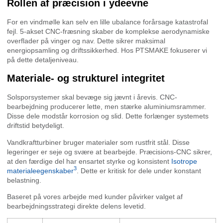
Rollen af præcision i ydeevne
For en vindmølle kan selv en lille ubalance forårsage katastrofal
fejl. 5-akset CNC-fræsning skaber de komplekse aerodynamiske
overflader på vinger og nav. Dette sikrer maksimal
energiopsamling og driftssikkerhed. Hos PTSMAKE fokuserer vi
på dette detaljeniveau.
Materiale- og strukturel integritet
Solsporsystemer skal bevæge sig jævnt i årevis. CNC-
bearbejdning producerer lette, men stærke aluminiumsrammer.
Disse dele modstår korrosion og slid. Dette forlænger systemets
driftstid betydeligt.
Vandkraftturbiner bruger materialer som rustfrit stål. Disse
legeringer er seje og svære at bearbejde. Præcisions-CNC sikrer,
at den færdige del har ensartet styrke og konsistent
Isotrope
3
materialeegenskaber
. Dette er kritisk for dele under konstant
belastning.
Baseret på vores arbejde med kunder påvirker valget af
bearbejdningsstrategi direkte delens levetid.