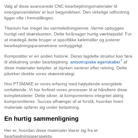
Valg af disse avancerede CNC-bearbejdningsmaterialer til
energianvendelser er kun begyndelsen. Den virkelige udfordring
ligger ofte i fremstillingen.
Titanium har meget lav varmeledningsevne. Varme opbygges
hurtigt ved skærekanten. Dette forårsager hurtig værktøjsslid. For
at imødegå dette bruger vi specifikke kølemidler og justerer
bearbejdningsparametrene omhyggeligt.
Kompositter er en anden historie. Deres lagdelte struktur kan føre
7
til afskalning under bearbejdning.
anisotropiske egenskaber
af
disse materialer betyder, at styrken varierer efter retning. Dette
påvirker direkte vores skærestra­tegi.
Hos PTSMAKE er vores erfaring med højtydende energidele
omfattende. Vi har forfinet vores processer til at håndtere disse
kompleksiteter. Dette sikrer, at komponentens integritet aldrig
kompromitteres. Succes afhænger af at forstå, hvordan hvert
materiale opfører sig under belastning.
En hurtig sammenligning
Her er, hvordan disse materialer klarer sig fra et
bearbejdningsperspektiv.