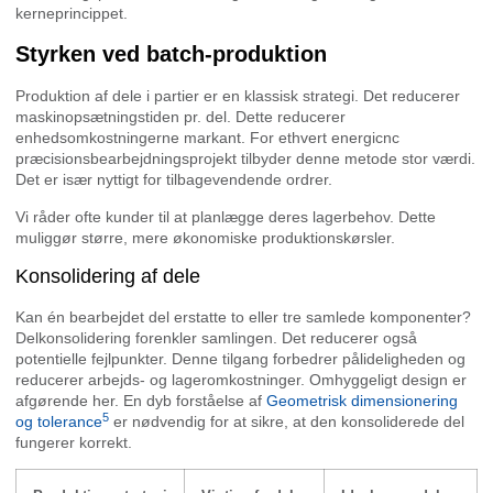
kerneprincippet.
Styrken ved batch-produktion
Produktion af dele i partier er en klassisk strategi. Det reducerer
maskinopsætningstiden pr. del. Dette reducerer
enhedsomkostningerne markant. For ethvert energicnc
præcisionsbearbejdningsprojekt tilbyder denne metode stor værdi.
Det er især nyttigt for tilbagevendende ordrer.
Vi råder ofte kunder til at planlægge deres lagerbehov. Dette
muliggør større, mere økonomiske produktionskørsler.
Konsolidering af dele
Kan én bearbejdet del erstatte to eller tre samlede komponenter?
Delkonsolidering forenkler samlingen. Det reducerer også
potentielle fejlpunkter. Denne tilgang forbedrer pålideligheden og
reducerer arbejds- og lageromkostninger. Omhyggeligt design er
afgørende her. En dyb forståelse af
Geometrisk dimensionering
5
og tolerance
er nødvendig for at sikre, at den konsoliderede del
fungerer korrekt.