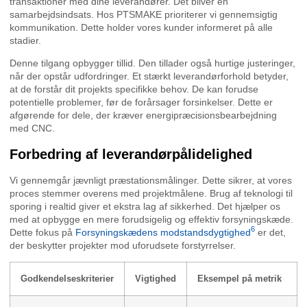
transaktioner med dine leverandører. Det bliver en
samarbejdsindsats. Hos PTSMAKE prioriterer vi gennemsigtig
kommunikation. Dette holder vores kunder informeret på alle
stadier.
Denne tilgang opbygger tillid. Den tillader også hurtige justeringer,
når der opstår udfordringer. Et stærkt leverandørforhold betyder,
at de forstår dit projekts specifikke behov. De kan forudse
potentielle problemer, før de forårsager forsinkelser. Dette er
afgørende for dele, der kræver energipræcisionsbearbejdning
med CNC.
Forbedring af leverandørpålidelighed
Vi gennemgår jævnligt præstationsmålinger. Dette sikrer, at vores
proces stemmer overens med projektmålene. Brug af teknologi til
sporing i realtid giver et ekstra lag af sikkerhed. Det hjælper os
med at opbygge en mere forudsigelig og effektiv forsyningskæde.
6
Dette fokus på
Forsyningskædens modstandsdygtighed
er det,
der beskytter projekter mod uforudsete forstyrrelser.
Godkendelseskriterier
Vigtighed
Eksempel på metrik