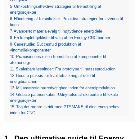
5
Omkostningseffektive strategier til fremstilling af
energiprojekter
6
Håndtering af forsinkelser: Proaktive strategier for levering til
tiden
7
Avanceret materialevalg til højtydende energidele
8
En komplet tjekliste til valg af en Energy CNC-partner
9
Casestudie: Succesfuld produktion af
vindmøllekomponenter
10
Præcisionens rolle i fremstilling af komponenter til
atomenergi
11
Skalerbare løsninger: Fra prototype til masseproduktion
12
Bedste praksis for kvalitetssikring af dele til
energibranchen
13
Miljømæssig bæredygtighed inden for energiproduktion
14
Globale partnerskaber: Udnyttelse af ekspertise til lokale
energiprojekter
15
Tag det næste skridt med PTSMAKE til dine energibehov
inden for CNC
Den ultimative guide til Energy