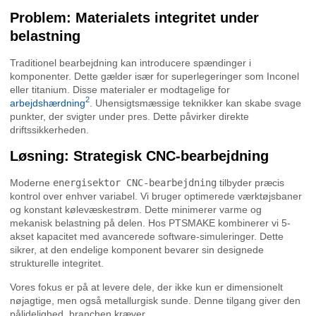
Problem: Materialets integritet under
belastning
Traditionel bearbejdning kan introducere spændinger i
komponenter. Dette gælder især for superlegeringer som Inconel
eller titanium. Disse materialer er modtagelige for
2
arbejdshærdning
. Uhensigtsmæssige teknikker kan skabe svage
punkter, der svigter under pres. Dette påvirker direkte
driftssikkerheden.
Løsning: Strategisk CNC-bearbejdning
Moderne
energisektor CNC-bearbejdning
tilbyder præcis
kontrol over enhver variabel. Vi bruger optimerede værktøjsbaner
og konstant kølevæskestrøm. Dette minimerer varme og
mekanisk belastning på delen. Hos PTSMAKE kombinerer vi 5-
akset kapacitet med avancerede software-simuleringer. Dette
sikrer, at den endelige komponent bevarer sin designede
strukturelle integritet.
Vores fokus er på at levere dele, der ikke kun er dimensionelt
nøjagtige, men også metallurgisk sunde. Denne tilgang giver den
pålidelighed, branchen kræver.