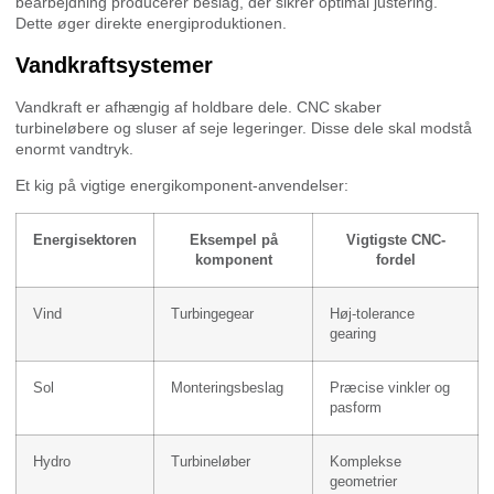
bearbejdning producerer beslag, der sikrer optimal justering.
Dette øger direkte energiproduktionen.
Vandkraftsystemer
Vandkraft er afhængig af holdbare dele. CNC skaber
turbineløbere og sluser af seje legeringer. Disse dele skal modstå
enormt vandtryk.
Et kig på vigtige energikomponent-anvendelser:
Energisektoren
Eksempel på
Vigtigste CNC-
komponent
fordel
Vind
Turbingegear
Høj-tolerance
gearing
Sol
Monteringsbeslag
Præcise vinkler og
pasform
Hydro
Turbineløber
Komplekse
geometrier