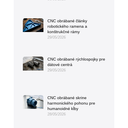
CNC obrábané články
robotického ramena a
konštrukčné rámy
29/05/2026
CNC obrábané rýchlospojky pre
dátové centrá
29/05/2026
CNC obrábané skrine
harmonického pohonu pre
humanoidné kĺby
28/05/2026