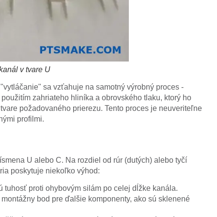
kanál v tvare U
n "vytláčanie" sa vzťahuje na samotný výrobný proces -
s použitím zahriateho hliníka a obrovského tlaku, ktorý ho
v tvare požadovaného prierezu. Tento proces je neuveriteľne
nými profilmi.
ísmena U alebo C. Na rozdiel od rúr (dutých) alebo tyčí
ria poskytuje niekoľko výhod:
tuhosť proti ohybovým silám po celej dĺžke kanála.
o montážny bod pre ďalšie komponenty, ako sú sklenené