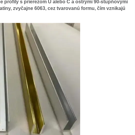
ne profily s prierezom U alebo C a ostrými 90-stupňovými
liatiny, zvyčajne 6063, cez tvarovanú formu, čím vznikajú