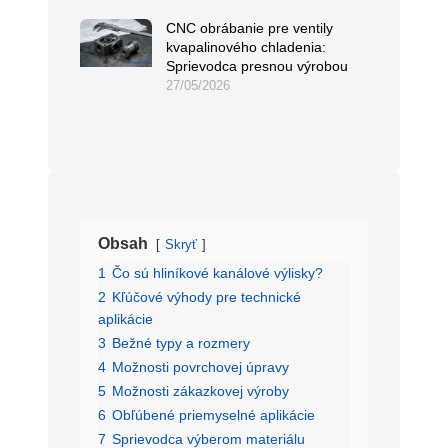
CNC obrábanie pre ventily
kvapalinového chladenia:
Sprievodca presnou výrobou
27/05/2026
Obsah
Skryť
1
Čo sú hliníkové kanálové výlisky?
2
Kľúčové výhody pre technické
aplikácie
3
Bežné typy a rozmery
4
Možnosti povrchovej úpravy
5
Možnosti zákazkovej výroby
6
Obľúbené priemyselné aplikácie
7
Sprievodca výberom materiálu