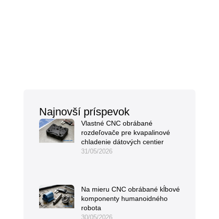
Najnovší príspevok
Vlastné CNC obrábané
rozdeľovače pre kvapalinové
chladenie dátových centier
31/05/2026
Na mieru CNC obrábané kĺbové
komponenty humanoidného
robota
30/05/2026