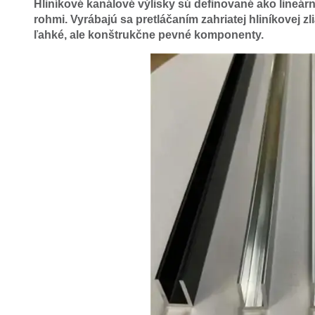
Hliníkové kanálové výlisky sú definované ako lineár
rohmi. Vyrábajú sa pretláčaním zahriatej hliníkovej z
ľahké, ale konštrukčne pevné komponenty.