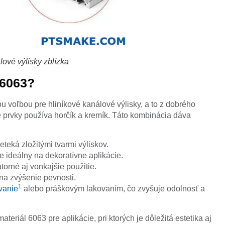
lové výlisky zblízka
 6063?
tou voľbou pre hliníkové kanálové výlisky, a to z dobrého
e prvky používa horčík a kremík. Táto kombinácia dáva
teká zložitými tvarmi výliskov.
e ideálny na dekoratívne aplikácie.
orné aj vonkajšie použitie.
na zvýšenie pevnosti.
1
vanie
alebo práškovým lakovaním, čo zvyšuje odolnosť a
iál 6063 pre aplikácie, pri ktorých je dôležitá estetika aj