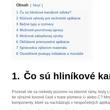
Obsah
Skryť
1
Čo sú hliníkové kanálové výlisky?
2
Kľúčové výhody pre technické aplikácie
3
Bežné typy a rozmery
4
Možnosti povrchovej úpravy
5
Možnosti zákazkovej výroby
6
Obľúbené priemyselné aplikácie
7
Sprievodca výberom materiálu
8
Osvedčené postupy inštalácie a montáže
Čo sú hliníkové ka
Pozerali ste sa niekedy pozorne na okenné rámy, kryty L
tie výrazné kovové časti v tvare písmena U alebo C? Mno
komponenty, ktoré sa nachádzajú v nespočetných aplikác