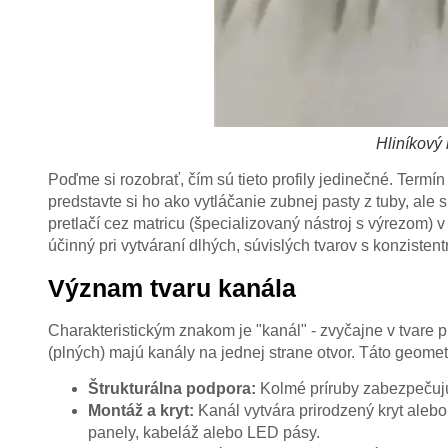
Hliníkový 
Poďme si rozobrať, čím sú tieto profily jedinečné. Termí
predstavte si ho ako vytláčanie zubnej pasty z tuby, ale 
pretlačí cez matricu (špecializovaný nástroj s výrezom) 
účinný pri vytváraní dlhých, súvislých tvarov s konzistent
Význam tvaru kanála
Charakteristickým znakom je "kanál" - zvyčajne v tvare p
(plných) majú kanály na jednej strane otvor. Táto geomet
Štrukturálna podpora:
Kolmé príruby zabezpečujú 
Montáž a kryt:
Kanál vytvára prirodzený kryt aleb
panely, kabeláž alebo LED pásy.