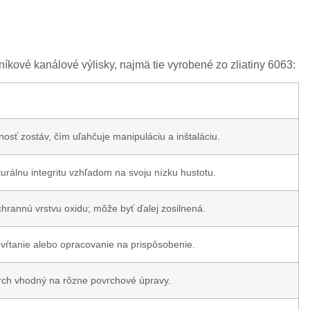
níkové kanálové výlisky, najmä tie vyrobené zo zliatiny 6063:
osť zostáv, čím uľahčuje manipuláciu a inštaláciu.
urálnu integritu vzhľadom na svoju nízku hustotu.
hrannú vrstvu oxidu; môže byť ďalej zosilnená.
vŕtanie alebo opracovanie na prispôsobenie.
rch vhodný na rôzne povrchové úpravy.