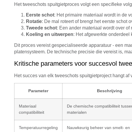
Het tweeschots spuitgietproces volgt een specifieke vol
Eerste schot
: Het primaire materiaal wordt in de
Rotatie
: De mal roteert of brengt het eerste schot 
Tweede schot
: Een ander materiaal wordt over of 
Koeling en uitwerpen
: Het afgewerkte onderdeel k
Dit proces vereist gespecialiseerde apparatuur - een m
platensysteem. De technische precisie die vereist is, m
Kritische parameters voor succesvol twe
Het succes van elk tweeschots spuitgietproject hangt af v
Parameter
Beschrijving
Materiaal
De chemische compatibiliteit tuss
compatibiliteit
materialen
Temperatuurregeling
Nauwkeurig beheer van smelt- en