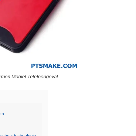
ormen Mobiel Telefoongeval
len
schots technologie