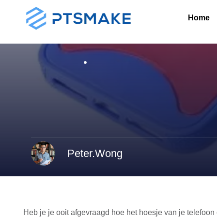
Home
Peter.Wong
Heb je je ooit afgevraagd hoe het hoesje van je telefoon 