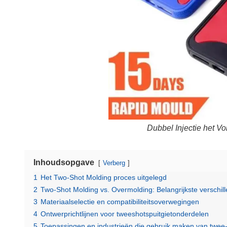
Dubbel Injectie het V
Inhoudsopgave
Verberg
1
Het Two-Shot Molding proces uitgelegd
2
Two-Shot Molding vs. Overmolding: Belangrijkste verschil
3
Materiaalselectie en compatibiliteitsoverwegingen
4
Ontwerprichtlijnen voor tweeshotspuitgietonderdelen
5
Toepassingen en industrieën die gebruik maken van twee-