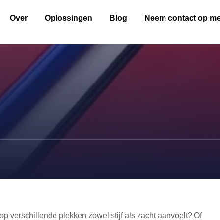
Over
Oplossingen
Blog
Neem contact op me
op verschillende plekken zowel stijf als zacht aanvoelt? Of