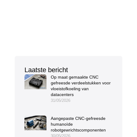
Laatste bericht
Op maat gemaakte CNC
gefreesde verdeelstukken voor
vloeistofkoeling van
datacenters
31/05/2026
Aangepaste CNC-gefreesde
humanoïde
robotgewrichtscomponenten
30/05/2026