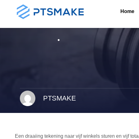
Home
PTSMAKE
Een draaiing tekening naar vijf winkels sturen en vijf tota