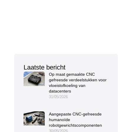
Laatste bericht
Op maat gemaakte CNC
gefreesde verdeelstukken voor
vloeistofkoeling van
datacenters
31/05/2026
Aangepaste CNC-gefreesde
humanoïde
robotgewrichtscomponenten
30/05/2026