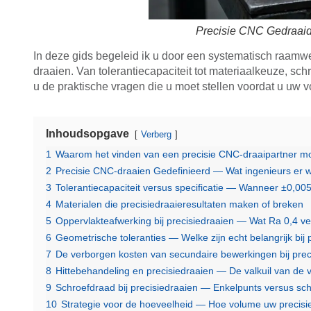
Precisie CNC Gedraaid
In deze gids begeleid ik u door een systematisch raamw
draaien. Van tolerantiecapaciteit tot materiaalkeuze, s
u de praktische vragen die u moet stellen voordat u uw v
Inhoudsopgave
Verberg
1
Waarom het vinden van een precisie CNC-draaipartner moei
2
Precisie CNC-draaien Gedefinieerd — Wat ingenieurs er 
3
Tolerantiecapaciteit versus specificatie — Wanneer ±0,0
4
Materialen die precisiedraaieresultaten maken of breken
5
Oppervlakteafwerking bij precisiedraaien — Wat Ra 0,4 ver
6
Geometrische toleranties — Welke zijn echt belangrijk bij 
7
De verborgen kosten van secundaire bewerkingen bij prec
8
Hittebehandeling en precisiedraaien — De valkuil van de
9
Schroefdraad bij precisiedraaien — Enkelpunts versus sc
10
Strategie voor de hoeveelheid — Hoe volume uw precisi