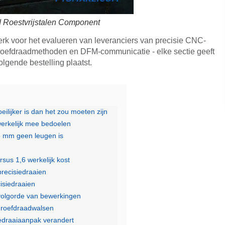
 Roestvrijstalen Component
erk voor het evalueren van leveranciers van precisie CNC-
chroefdraadmethoden en DFM-communicatie - elke sectie geeft
olgende bestelling plaatst.
lijker is dan het zou moeten zijn
werkelijk mee bedoelen
05 mm geen leugen is
sus 1,6 werkelijk kost
precisiedraaien
isiedraaien
 volgorde van bewerkingen
hroefdraadwalsen
edraaiaanpak verandert