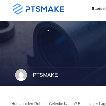
Startsei
PTSMAKE
Humanoiden-Roboter-Gelenke bauen? Ein einziger Lagers