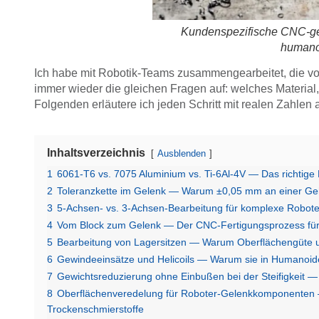
Kundenspezifische CNC-ge
humano
Ich habe mit Robotik-Teams zusammengearbeitet, die von
immer wieder die gleichen Fragen auf: welches Material
Folgenden erläutere ich jeden Schritt mit realen Zahlen 
Inhaltsverzeichnis
Ausblenden
1
6061-T6 vs. 7075 Aluminium vs. Ti-6Al-4V — Das richtige
2
Toleranzkette im Gelenk — Warum ±0,05 mm an einer Ge
3
5-Achsen- vs. 3-Achsen-Bearbeitung für komplexe Robot
4
Vom Block zum Gelenk — Der CNC-Fertigungsprozess für
5
Bearbeitung von Lagersitzen — Warum Oberflächengüte 
6
Gewindeeinsätze und Helicoils — Warum sie in Humanoide
7
Gewichtsreduzierung ohne Einbußen bei der Steifigkeit —
8
Oberflächenveredelung für Roboter-Gelenkkomponenten —
Trockenschmierstoffe