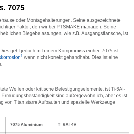
s. 7075
orgehäuse oder Montagehalterungen. Seine ausgezeichnete
n wichtiger Faktor, den wir bei PTSMAKE managen. Seine
rheblichen Biegebelastungen, wie z.B. Ausgangsflansche, ist
. Dies geht jedoch mit einem Kompromiss einher. 7075 ist
1
korrosion
wenn nicht korrekt gehandhabt. Dies ist eine
.
te Wellen oder kritische Befestigungselemente, ist Ti-6Al-
und Ermüdungsbeständigkeit sind außergewöhnlich, aber es ist
ng von Titan starre Aufbauten und spezielle Werkzeuge
7075 Aluminium
Ti-6Al-4V