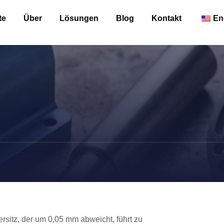
te
Über
Lösungen
Blog
Kontakt
En
itz, der um 0,05 mm abweicht, führt zu