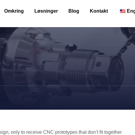
Omkring
Løsninger
Blog
Kontakt
Eng
gn, only to receive CNC prototypes that don’t fit together