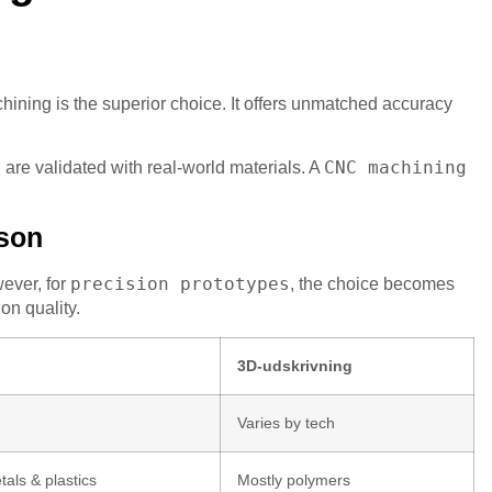
ining is the superior choice. It offers unmatched accuracy
CNC machining
 are validated with real-world materials. A
son
precision prototypes
ever, for
, the choice becomes
on quality.
3D-udskrivning
Varies by tech
als & plastics
Mostly polymers