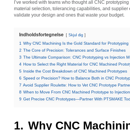
I’ve worked with teams who thought all CNC prototyping
material selection, tolerancing capabilities, and supplie
validate your design and ones that waste your budget.
Indholdsfortegnelse
Skjul dig
1
Why CNC Machining Is the Gold Standard for Prototyping
2
The Core of Precision: Tolerances and Surface Finishes
3
The Ultimate Comparison: CNC Prototyping vs Injection Mo
4
How to Select the Right Material for CNC Machined Proto
5
Inside the Cost Breakdown of CNC Machined Prototypes
6
Speed or Precision? How to Balance Both in CNC Prototy
7
Avoid Supplier Roulette: How to Vet CNC Prototype Partne
8
When to Move From CNC Machined Prototype to Injection
9
Get Precise CNC Prototypes—Partner With PTSMAKE To
Why CNC Machining