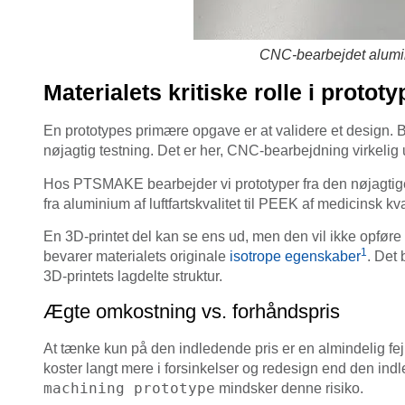
CNC-bearbejdet alumini
Materialets kritiske rolle i prototy
En prototypes primære opgave er at validere et design. Br
nøjagtig testning. Det er her, CNC-bearbejdning virkelig
Hos PTSMAKE bearbejder vi prototyper fra den nøjagtige m
fra aluminium af luftfartskvalitet til PEEK af medicinsk kv
En 3D-printet del kan se ens ud, men den vil ikke opfør
1
bevarer materialets originale
isotrope egenskaber
. Det 
3D-printets lagdelte struktur.
Ægte omkostning vs. forhåndspris
At tænke kun på den indledende pris er en almindelig fejl
koster langt mere i forsinkelser og redesign end den indl
machining prototype
mindsker denne risiko.