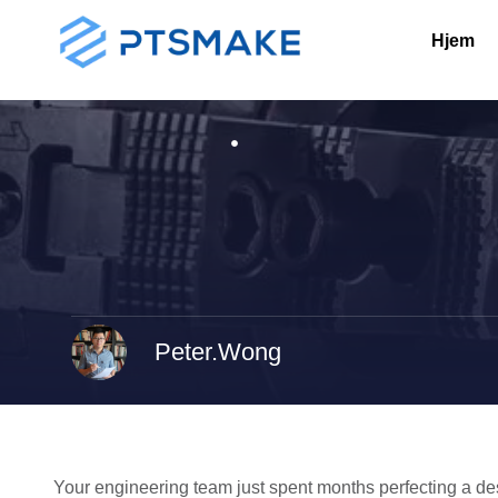
Hjem
Peter.Wong
Your engineering team just spent months perfecting a desi