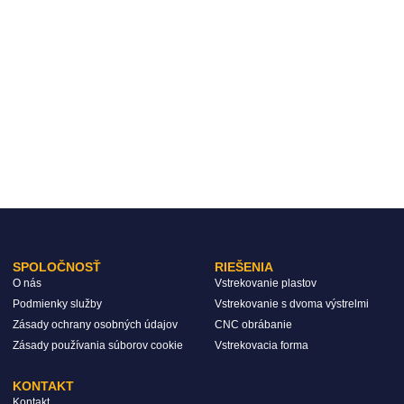
SPOLOČNOSŤ
RIEŠENIA
O nás
Vstrekovanie plastov
Podmienky služby
Vstrekovanie s dvoma výstrelmi
Zásady ochrany osobných údajov
CNC obrábanie
Zásady používania súborov cookie
Vstrekovacia forma
KONTAKT
Kontakt