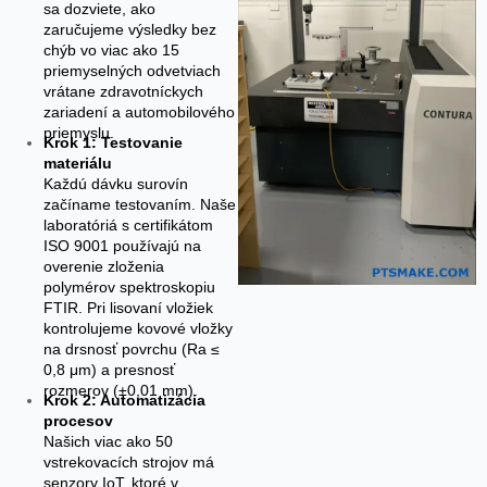
sa dozviete, ako
zaručujeme výsledky bez
chýb vo viac ako 15
priemyselných odvetviach
vrátane zdravotníckych
zariadení a automobilového
priemyslu.
Krok 1: Testovanie
materiálu
Každú dávku surovín
začíname testovaním. Naše
laboratóriá s certifikátom
ISO 9001 používajú na
overenie zloženia
polymérov spektroskopiu
FTIR. Pri lisovaní vložiek
kontrolujeme kovové vložky
na drsnosť povrchu (Ra ≤
0,8 μm) a presnosť
rozmerov (±0,01 mm).
Krok 2: Automatizácia
procesov
Našich viac ako 50
vstrekovacích strojov má
senzory IoT, ktoré v