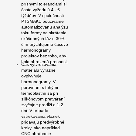
prísnymi toleranciami si
často vyžadujú 4 - 6
týždňov. V spoločnosti
PTSMAKE používame
automatizovanú analýzu
toku formy na skrátenie
skúšobných fáz o 30%,
čím urýchľujeme časové
harmonogramy
projektov bez toho, aby
bola ohrozená presnosť.
Čas vytvrdzovania
materiálu výrazne
ovplyvňuje
harmonogramy. V
porovnaní s tuhými
termoplastmi sa pri
silikónovom pretváraní
zvyčajne predĺži o 1-2
dni. V prípade
vstrekovania vložiek
pridávajú predvýrobné
kroky, ako napríklad
CNC obrábanie