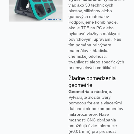
viac ako 50 technických
plastov, silikónov alebo
gumových materiálov.
Podporujeme kombinácie,
ako je TPE na PC alebo
nylonové vložky s mäkkými
povrchovými úpravami. Náš
tím pomáha pri výbere
materiálov z hľadiska
chemickej odolnosti,
trvanlivosti alebo špecifických
priemyselných certifikácií.
Žiadne obmedzenia
geometrie
Geometria a nástroje:
Vytvárajte zložité tvary
pomocou foriem s viacerými
dutinami alebo komponentov
mikrorozmerov. Naše
možnosti CNC obrábania
umožňujú úzke tolerancie
(±0,01 mm) pre presnosť