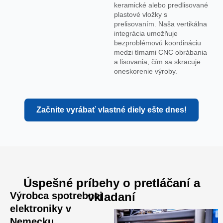
keramické alebo predlisované
plastové vložky s
prelisovaním. Naša vertikálna
integrácia umožňuje
bezproblémovú koordináciu
medzi tímami CNC obrábania
a lisovania, čím sa skracuje
oneskorenie výroby.
Začnite vyrábať vlastné diely ešte dnes!
Úspešné príbehy o pretláčaní a
Výrobca spotrebnej
vkladaní
elektroniky v
Nemecku