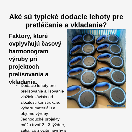
Aké sú typické dodacie lehoty pre
pretláčanie a vkladanie?
Faktory, ktoré
ovplyvňujú časový
harmonogram
výroby pri
projektoch
prelisovania a
vkladania.
Dodacie lehoty pre
prelisovanie a lisovanie
vložiek závisia od
zložitosti konštrukcie,
výberu materiálu a
objemu výroby.
Jednoduché projekty
môžu trvať 2 - 3 týždne,
zatiaľ čo zložité návrhy s