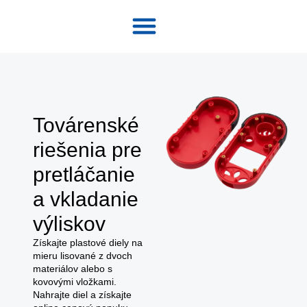
O stránke
Továrenské
riešenia pre
pretláčanie
a vkladanie
výliskov
Získajte plastové diely na
mieru lisované z dvoch
materiálov alebo s
kovovými vložkami.
Nahrajte diel a získajte