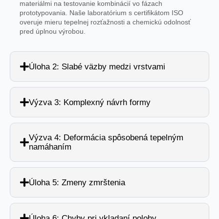
materiálmi na testovanie kombinácií vo fázach
prototypovania. Naše laboratórium s certifikátom ISO
overuje mieru tepelnej rozťažnosti a chemickú odolnosť
pred úplnou výrobou.
Úloha 2: Slabé väzby medzi vrstvami
Výzva 3: Komplexný návrh formy
Výzva 4: Deformácia spôsobená tepelným
namáhaním
Úloha 5: Zmeny zmrštenia
Úloha 6: Chyby pri vkladaní polohy