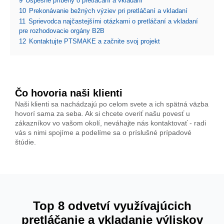
9
Úspešné príbehy o pretláčaní a vkladaní
10
Prekonávanie bežných výziev pri pretláčaní a vkladaní
11
Sprievodca najčastejšími otázkami o pretláčaní a vkladaní
pre rozhodovacie orgány B2B
12
Kontaktujte PTSMAKE a začnite svoj projekt
Čo hovoria naši klienti
Naši klienti sa nachádzajú po celom svete a ich spätná väzba
hovorí sama za seba. Ak si chcete overiť našu povesť u
zákazníkov vo vašom okolí, neváhajte nás kontaktovať - radi
vás s nimi spojíme a podelíme sa o príslušné prípadové
štúdie.
Top 8 odvetví využívajúcich
pretláčanie a vkladanie výliskov