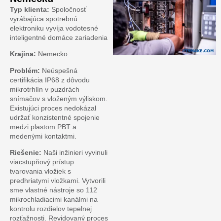
Typ klienta:
Spoločnosť
vyrábajúca spotrebnú
elektroniku vyvíja vodotesné
inteligentné domáce zariadenia
Krajina:
Nemecko
Problém:
Neúspešná
certifikácia IP68 z dôvodu
mikrotrhlín v puzdrách
snímačov s vloženým výliskom.
Existujúci proces nedokázal
udržať konzistentné spojenie
medzi plastom PBT a
medenými kontaktmi.
Riešenie:
Naši inžinieri vyvinuli
viacstupňový prístup
tvarovania vložiek s
predhriatymi vložkami. Vytvorili
sme vlastné nástroje so 112
mikrochladiacimi kanálmi na
kontrolu rozdielov tepelnej
rozťažnosti. Revidovaný proces