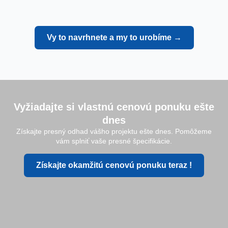
Vy to navrhnete a my to urobíme →
Vyžiadajte si vlastnú cenovú ponuku ešte
dnes
Získajte presný odhad vášho projektu ešte dnes. Pomôžeme
vám splniť vaše presné špecifikácie.
Získajte okamžitú cenovú ponuku teraz !