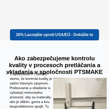
30% Lacnejšie oproti USA/EÚ - Dokážte to
Ako zabezpečujeme kontrolu
kvality v procesoch pretláčania a
vkladania v spoločnosti PTSMAKE
V spoločnosti PTSMAKE
vieme, že kontrola kvality je
vaším hlavným záujmom.
Prelisovanie a vkladanie si
vyžadujú mimoriadnu
presnosť, aby sa materiály,
ako je silikón, guma a kov,
bezproblémovo spojili. Tu