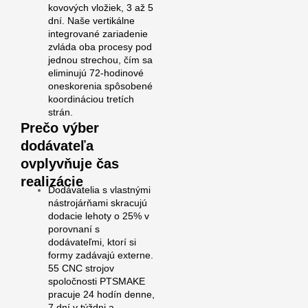
kovových vložiek, 3 až 5
dní. Naše vertikálne
integrované zariadenie
zvláda oba procesy pod
jednou strechou, čím sa
eliminujú 72-hodinové
oneskorenia spôsobené
koordináciou tretích
strán.
Prečo výber
dodávateľa
ovplyvňuje čas
realizácie
Dodávatelia s vlastnými
nástrojárňami skracujú
dodacie lehoty o 25% v
porovnaní s
dodávateľmi, ktorí si
formy zadávajú externe.
55 CNC strojov
spoločnosti PTSMAKE
pracuje 24 hodín denne,
7 dní v týždni a