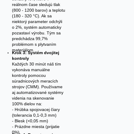
reálnom čase sledujú tlak
(800 - 1200 barov) a teplotu
(180 - 320 °C). Ak sa
niektorý parameter odchýli
o 2%, systém automaticky
pozastaví výrobu. Tým sa
predchádza 99,7%
problémom s plytvaním
materiálom.
Krok 3: Systém dvojitej
kontroly
Každých 30 minút náš tím
vykonáva manuálne
kontroly pomocou
súradnicových meracích
strojov (CMM). Používame
aj automatizované systémy
videnia na skenovanie
100% dielov na:
- Hrúbka spojovacej čiary
(tolerancia 0,1-0,3 mm)
- Blesk (<0,05 mm)
- Prázdne miesta (prijatie
0%)