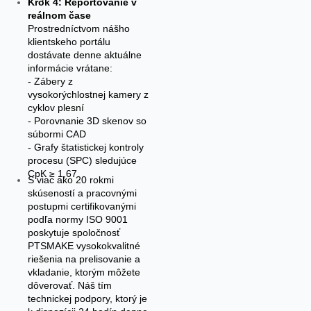
Krok 4: Reportovanie v
reálnom čase
Prostredníctvom nášho
klientskeho portálu
dostávate denne aktuálne
informácie vrátane:
- Zábery z
vysokorýchlostnej kamery z
cyklov plesní
- Porovnanie 3D skenov so
súbormi CAD
- Grafy štatistickej kontroly
procesu (SPC) sledujúce
CpK ≥ 1,67
S viac ako 20 rokmi
skúseností a pracovnými
postupmi certifikovanými
podľa normy ISO 9001
poskytuje spoločnosť
PTSMAKE vysokokvalitné
riešenia na prelisovanie a
vkladanie, ktorým môžete
dôverovať. Náš tím
technickej podpory, ktorý je