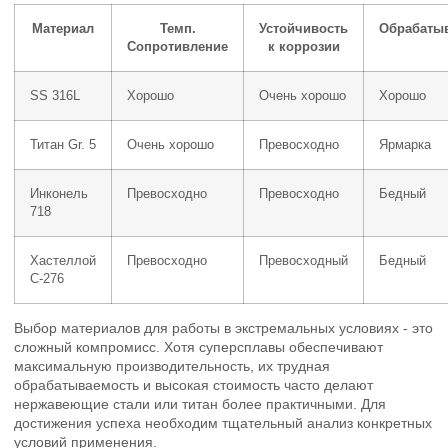
Материал
Темп.
Устойчивость
Обрабаты
Сопротивление
к коррозии
SS 316L
Хорошо
Очень хорошо
Хорошо
Титан Gr. 5
Очень хорошо
Превосходно
Ярмарка
Инконель
Превосходно
Превосходно
Бедный
718
Хастеллой
Превосходно
Превосходный
Бедный
C-276
Выбор материалов для работы в экстремальных условиях - это
сложный компромисс. Хотя суперсплавы обеспечивают
максимальную производительность, их трудная
обрабатываемость и высокая стоимость часто делают
нержавеющие стали или титан более практичными. Для
достижения успеха необходим тщательный анализ конкретных
условий применения.