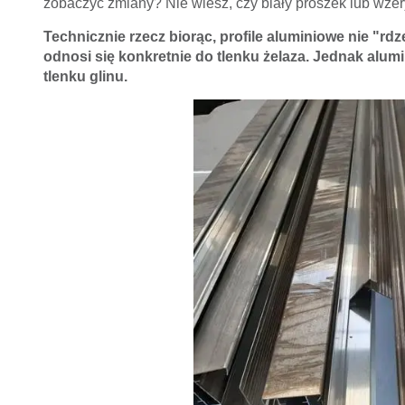
zobaczyć zmiany? Nie wiesz, czy biały proszek lub wżer
Technicznie rzecz biorąc, profile aluminiowe nie "rdz
odnosi się konkretnie do tlenku żelaza. Jednak alu
tlenku glinu.