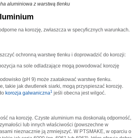
ha aluminiowa z warstwą tlenku
aluminium
 odporne na korozję, zwłaszcza w specyficznych warunkach.
szczyć ochronną warstwę tlenku i doprowadzić do korozji:
pozycja na sole odladzające mogą powodować korozję
odowisko (pH 9) może zaatakować warstwę tlenku.
 takie jak dwutlenek siarki, mogą przyspieszać korozję.
1
 do
korozja galwaniczna
jeśli obecna jest wilgoć.
ość na korozję. Czyste aluminium ma doskonałą odporność,
rzymałości lub innych właściwości (powszechne w
asami nieznacznie ją zmniejszyć. W PTSMAKE, w oparciu o