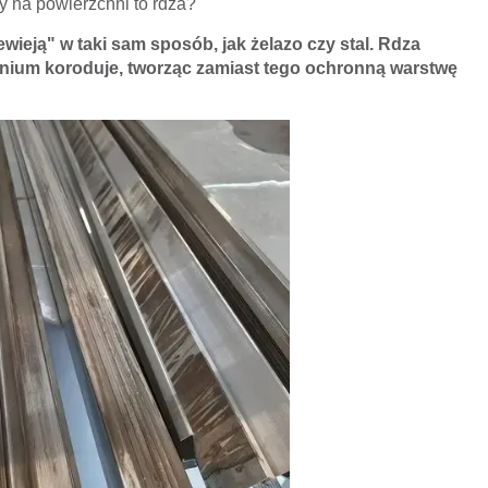
y na powierzchni to rdza?
ewieją" w taki sam sposób, jak żelazo czy stal. Rdza
minium koroduje, tworząc zamiast tego ochronną warstwę