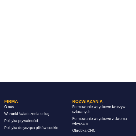
FIRMA
ROZWIĄZANIA
O nas
Formowanie wtryskowe tworzyw
sztucznych
Warunki świadczenia usług
Formowanie wtryskowe z dwoma
Polityka prywatności
wtryskami
Polityka dotycząca plików cookie
Obróbka CNC