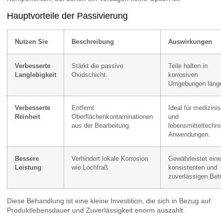
Hauptvorteile der Passivierung
Nutzen Sie
Beschreibung
Auswirkungen
Verbesserte
Stärkt die passive
Teile halten in
Langlebigkeit
Oxidschicht.
korrosiven
Umgebungen länge
Verbesserte
Entfernt
Ideal für medizini
Reinheit
Oberflächenkontaminationen
und
aus der Bearbeitung.
lebensmitteltechn
Anwendungen.
Bessere
Verhindert lokale Korrosion
Gewährleistet ein
Leistung
wie Lochfraß.
konsistenten und
zuverlässigen Betr
Diese Behandlung ist eine kleine Investition, die sich in Bezug auf
Produktlebensdauer und Zuverlässigkeit enorm auszahlt.