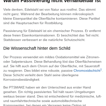
Warum Passivierung nicht verhandelbar ist
Viele denken, Edelstahl sei von Natur aus rostfrei. Das stimmt
nicht ganz. Während der Bearbeitung können mikroskopisch
kleine Eisenpartikel die Oberfläche kontaminieren. Diese Partikel
sind die Hauptursachen für Rostbildung.
Passivierung für Edelstahl ist ein chemischer Prozess. Er entfernt
diese freien Eisenkontaminationen. Er beschichtet das Teil nicht.
Stattdessen verbessert er die natürliche Schutzschicht.
Die Wissenschaft hinter dem Schild
Der Prozess verwendet ein mildes Oxidationsmittel wie Zitronen-
oder Salpetersäure. Diese Behandlung löst das Oberflächeneisen
auf. Sie hilft auch dem Chrom auf der Oberfläche, mit Sauerstoff
1
zu reagieren. Dies bildet eine robuste, passive
Chromoxidschicht
.
Diese Schicht verleiht dem Stahl seine überlegene
Korrosionsbeständigkeit.
Bei PTSMAKE haben wir den Unterschied aus erster Hand
gesehen. Ein richtig passiviertes Teil hält rauen Umgebungen
weitaus besser stand. Dies ist entscheidend für medizinische, luft-
und raumfahrttechnische sowie automobiltechnische
Komponenten, bei denen ein Versagen keine Option ist.