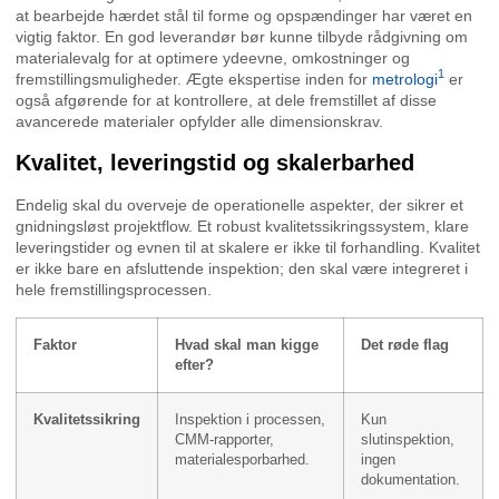
at bearbejde hærdet stål til forme og opspændinger har været en
vigtig faktor. En god leverandør bør kunne tilbyde rådgivning om
materialevalg for at optimere ydeevne, omkostninger og
1
fremstillingsmuligheder. Ægte ekspertise inden for
metrologi
er
også afgørende for at kontrollere, at dele fremstillet af disse
avancerede materialer opfylder alle dimensionskrav.
Kvalitet, leveringstid og skalerbarhed
Endelig skal du overveje de operationelle aspekter, der sikrer et
gnidningsløst projektflow. Et robust kvalitetssikringssystem, klare
leveringstider og evnen til at skalere er ikke til forhandling. Kvalitet
er ikke bare en afsluttende inspektion; den skal være integreret i
hele fremstillingsprocessen.
Faktor
Hvad skal man kigge
Det røde flag
efter?
Kvalitetssikring
Inspektion i processen,
Kun
CMM-rapporter,
slutinspektion,
materialesporbarhed.
ingen
dokumentation.