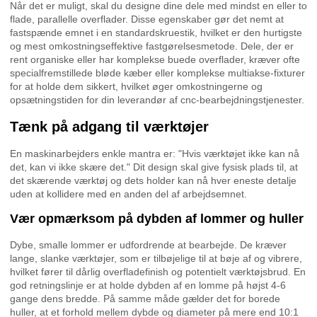
Når det er muligt, skal du designe dine dele med mindst en eller to
flade, parallelle overflader. Disse egenskaber gør det nemt at
fastspænde emnet i en standardskruestik, hvilket er den hurtigste
og mest omkostningseffektive fastgørelsesmetode. Dele, der er
rent organiske eller har komplekse buede overflader, kræver ofte
specialfremstillede bløde kæber eller komplekse multiakse-fixturer
for at holde dem sikkert, hvilket øger omkostningerne og
opsætningstiden for din leverandør af cnc-bearbejdningstjenester.
Tænk på adgang til værktøjer
En maskinarbejders enkle mantra er: "Hvis værktøjet ikke kan nå
det, kan vi ikke skære det." Dit design skal give fysisk plads til, at
det skærende værktøj og dets holder kan nå hver eneste detalje
uden at kollidere med en anden del af arbejdsemnet.
Vær opmærksom på dybden af lommer og huller
Dybe, smalle lommer er udfordrende at bearbejde. De kræver
lange, slanke værktøjer, som er tilbøjelige til at bøje af og vibrere,
hvilket fører til dårlig overfladefinish og potentielt værktøjsbrud. En
god retningslinje er at holde dybden af en lomme på højst 4-6
gange dens bredde. På samme måde gælder det for borede
huller, at et forhold mellem dybde og diameter på mere end 10:1