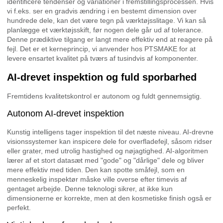
identificere tendenser og variationer i fremstillingsprocessen. Hvis
vi f.eks. ser en gradvis ændring i en bestemt dimension over
hundrede dele, kan det være tegn på værktøjsslitage. Vi kan så
planlægge et værktøjsskift, før nogen dele går ud af tolerance.
Denne prædiktive tilgang er langt mere effektiv end at reagere på
fejl. Det er et kerneprincip, vi anvender hos PTSMAKE for at
levere ensartet kvalitet på tværs af tusindvis af komponenter.
AI-drevet inspektion og fuld sporbarhed
Fremtidens kvalitetskontrol er autonom og fuldt gennemsigtig.
Autonom AI-drevet inspektion
Kunstig intelligens tager inspektion til det næste niveau. AI-drevne
visionssystemer kan inspicere dele for overfladefejl, såsom ridser
eller grater, med utrolig hastighed og nøjagtighed. AI-algoritmen
lærer af et stort datasæt med "gode" og "dårlige" dele og bliver
mere effektiv med tiden. Den kan spotte småfejl, som en
menneskelig inspektør måske ville overse efter timevis af
gentaget arbejde. Denne teknologi sikrer, at ikke kun
dimensionerne er korrekte, men at den kosmetiske finish også er
perfekt.