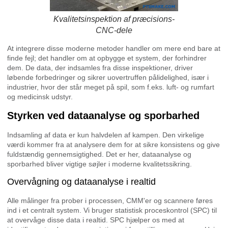
Kvalitetsinspektion af præcisions-
CNC-dele
At integrere disse moderne metoder handler om mere end bare at
finde fejl; det handler om at opbygge et system, der forhindrer
dem. De data, der indsamles fra disse inspektioner, driver
løbende forbedringer og sikrer uovertruffen pålidelighed, især i
industrier, hvor der står meget på spil, som f.eks. luft- og rumfart
og medicinsk udstyr.
Styrken ved dataanalyse og sporbarhed
Indsamling af data er kun halvdelen af kampen. Den virkelige
værdi kommer fra at analysere dem for at sikre konsistens og give
fuldstændig gennemsigtighed. Det er her, dataanalyse og
sporbarhed bliver vigtige søjler i moderne kvalitetssikring.
Overvågning og dataanalyse i realtid
Alle målinger fra prober i processen, CMM'er og scannere føres
ind i et centralt system. Vi bruger statistisk proceskontrol (SPC) til
at overvåge disse data i realtid. SPC hjælper os med at