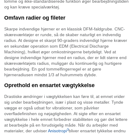
lomme og ikke-standardiserede funktion øger bearbejdningstiden
og kan kræve specialværktøj.
Omfavn radier og fileter
Skarpe indvendige hjørner er en klassisk DFM-faldgrube. CNC-
skæreværktøjer er runde, så de skaber naturligt en indvendig
radius. At designe et skarpt 90-graders indvendigt hjørne kræver
en sekundær operation som EDM (Electrical Discharge
Machining), hvilket øger omkostningerne betydeligt. Ved at
designe indvendige hjørner med en radius, der er lidt større end
skæreværktøjets radius, muliggør du kontinuerlig og hurtigere
bearbejdning. En god tommelfingerregel er at gøre
hjørneradiusen mindst 1/3 af hulrummets dybde.
Oprethold en ensartet vægtykkelse
Drastiske ændringer i vægtykkelsen kan føre til, at emnet vrider
sig under bearbejdningen, især i plast og visse metaller. Tynde
vægge er også udsat for vibrationer, som påvirker
overfladefinishen og nøjagtigheden. At sigte efter en ensartet
vægtykkelse i hele emnet forbedrer stabiliteten og gør det lettere
at bearbejde på en forudsigelig måde. Når du arbejder med
3
materialer, der udviser
Anisotropi
bliver ensartet tykkelse endnu