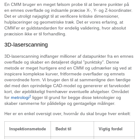
En CMM bruger en meget følsom probe til at berøre punkter på
en emnes overflade og indsamle præcise X-, Y- og Z-koordinater.
Det er utroligt nøjagtigt til at verificere kritiske dimensioner,
hulplaceringer og geometriske træk. Det er vores erfaring, at
CMM'er er guldstandarden for endelig validering, hvor absolut
præcision ikke er til forhandling.
3D-laserscanning
3D-laserscanning indfanger millioner af datapunkter fra en emnes
overflade og skaber en detaljeret digital "punktsky". Denne
metode er meget hurtigere end en CMM og udmærker sig ved at
inspicere komplekse kurver, fritformede overflader og emnets
overordnede form. Vi bruger den til at sammenligne den færdige
del med den oprindelige CAD-model og genererer et farvekodet
kort, der øjeblikkeligt fremhæver eventuelle afvigelser. Området
2
for
metrologi
ligger til grund for begge disse teknologier og
skaber rammerne for pålidelige og gentagelige målinger.
Her er en enkel oversigt over, hvornår du skal bruge hver enkelt:
Inspektionsmetode
Bedst til
Vigtig fordel