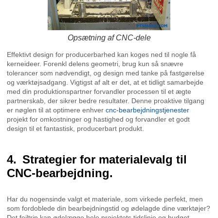
Opsætning af CNC-dele
Effektivt design for producerbarhed kan koges ned til nogle få
kerneideer. Forenkl delens geometri, brug kun så snævre
tolerancer som nødvendigt, og design med tanke på fastgørelse
og værktøjsadgang. Vigtigst af alt er det, at et tidligt samarbejde
med din produktionspartner forvandler processen til et ægte
partnerskab, der sikrer bedre resultater. Denne proaktive tilgang
er nøglen til at optimere enhver
cnc-bearbejdningstjenester
projekt for omkostninger og hastighed og forvandler et godt
design til et fantastisk, producerbart produkt.
Strategier for materialevalg til
CNC-bearbejdning.
Har du nogensinde valgt et materiale, som virkede perfekt, men
som fordoblede din bearbejdningstid og ødelagde dine værktøjer?
Det fejltrin kan ødelægge hele projektets tidslinje og budget.