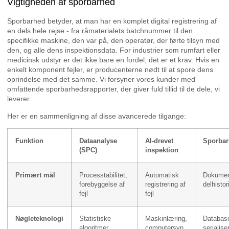
Vigtigheden af sporbarhed
Sporbarhed betyder, at man har en komplet digital registrering af
en dels hele rejse - fra råmaterialets batchnummer til den
specifikke maskine, den var på, den operatør, der førte tilsyn med
den, og alle dens inspektionsdata. For industrier som rumfart eller
medicinsk udstyr er det ikke bare en fordel; det er et krav. Hvis en
enkelt komponent fejler, er producenterne nødt til at spore dens
oprindelse med det samme. Vi forsyner vores kunder med
omfattende sporbarhedsrapporter, der giver fuld tillid til de dele, vi
leverer.
Her er en sammenligning af disse avancerede tilgange:
Funktion
Dataanalyse
AI-drevet
Sporba
(SPC)
inspektion
Primært mål
Processtabilitet,
Automatisk
Dokument
forebyggelse af
registrering af
delhistor
fejl
fejl
Nøgleteknologi
Statistiske
Maskinlæring,
Database
algoritmer
computersyn
serialise