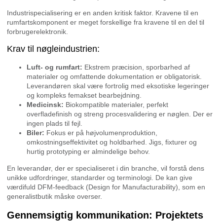
Industrispecialisering er en anden kritisk faktor. Kravene til en
rumfartskomponent er meget forskellige fra kravene til en del til
forbrugerelektronik.
Krav til nøgleindustrien:
Luft- og rumfart:
Ekstrem præcision, sporbarhed af
materialer og omfattende dokumentation er obligatorisk.
Leverandøren skal være fortrolig med eksotiske legeringer
og kompleks femakset bearbejdning.
Medicinsk:
Biokompatible materialer, perfekt
overfladefinish og streng procesvalidering er nøglen. Der er
ingen plads til fejl.
Biler:
Fokus er på højvolumenproduktion,
omkostningseffektivitet og holdbarhed. Jigs, fixturer og
hurtig prototyping er almindelige behov.
En leverandør, der er specialiseret i din branche, vil forstå dens
unikke udfordringer, standarder og terminologi. De kan give
værdifuld DFM-feedback (Design for Manufacturability), som en
generalistbutik måske overser.
Gennemsigtig kommunikation: Projektets