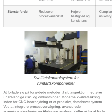
Største fordel
Reducerer
Højere
Complia
procesvariabilitet
hastighed og
risikosty
konsistens
Kvalitetskontrolsystem for
rumfartskomponenter
At forlade sig på forældede metoder til slutinspektion medfører
unødvendige risici og omkostninger. Moderne kvalitetssikring
inden for CNC-bearbejdning er et proaktivt, datadrevet system.
Ved at integrere procesovervågning, avancerede
scanningsteknologier og AI-drevne analyser skifter vi fra at finde