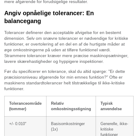
mere afgørende for forudsigelige resultater.
Angiv opnåelige tolerancer: En
balancegang
Tolerancer definerer den acceptable afvigelse for en bestemt
dimension. Selv om snævre tolerancer er nødvendige for kritiske
funktioner, er overtolering af en del en af de hurtigste måder at
øge omkostningerne på uden at tilføre funktionel værdi.
Strammere tolerancer kræver mere præcise maskinopsætninger,
lavere skærehastigheder og hyppigere inspektioner.
Før du specificerer en tolerance, skal du altid spørge: "Er dette
præcisionsniveau afgørende for min emnes funktion?" Ofte er
maskinens standardtolerancer helt tilstrækkelige til ikke-kritiske
funktioner.
Toleranceområde
Relativ
Typisk
(tommer)
omkostningsstigning
anvendelse
+/- 0.010"
Basisomkostninger
Generelle, ikke-
(1x)
kritiske
funktioner