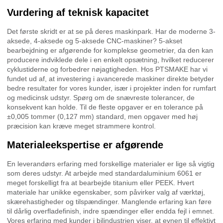
Vurdering af teknisk kapacitet
Det første skridt er at se på deres maskinpark. Har de moderne 3-
aksede, 4-aksede og 5-aksede CNC-maskiner? 5-akset
bearbejdning er afgørende for komplekse geometrier, da den kan
producere indviklede dele i en enkelt opsætning, hvilket reducerer
cyklustiderne og forbedrer nøjagtigheden. Hos PTSMAKE har vi
fundet ud af, at investering i avancerede maskiner direkte betyder
bedre resultater for vores kunder, især i projekter inden for rumfart
og medicinsk udstyr. Spørg om de snævreste tolerancer, de
konsekvent kan holde. Til de fleste opgaver er en tolerance på
±0,005 tommer (0,127 mm) standard, men opgaver med høj
præcision kan kræve meget strammere kontrol.
Materialeekspertise er afgørende
En leverandørs erfaring med forskellige materialer er lige så vigtig
som deres udstyr. At arbejde med standardaluminium 6061 er
meget forskelligt fra at bearbejde titanium eller PEEK. Hvert
materiale har unikke egenskaber, som påvirker valg af værktøj,
skærehastigheder og tilspændinger. Manglende erfaring kan føre
til dårlig overfladefinish, indre spændinger eller endda fejl i emnet.
Vores erfaring med kunder i bilindustrien viser, at evnen til effektivt