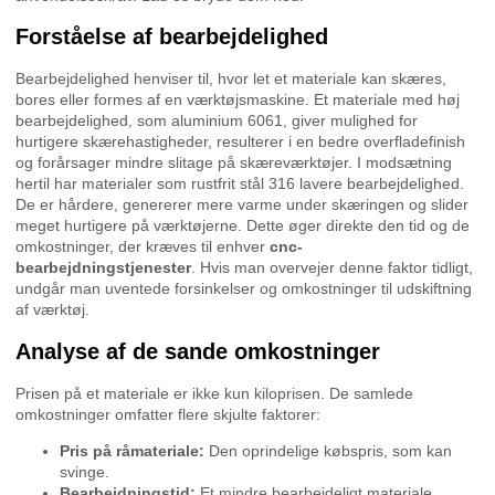
Forståelse af bearbejdelighed
Bearbejdelighed henviser til, hvor let et materiale kan skæres,
bores eller formes af en værktøjsmaskine. Et materiale med høj
bearbejdelighed, som aluminium 6061, giver mulighed for
hurtigere skærehastigheder, resulterer i en bedre overfladefinish
og forårsager mindre slitage på skæreværktøjer. I modsætning
hertil har materialer som rustfrit stål 316 lavere bearbejdelighed.
De er hårdere, genererer mere varme under skæringen og slider
meget hurtigere på værktøjerne. Dette øger direkte den tid og de
omkostninger, der kræves til enhver
cnc-
bearbejdningstjenester
. Hvis man overvejer denne faktor tidligt,
undgår man uventede forsinkelser og omkostninger til udskiftning
af værktøj.
Analyse af de sande omkostninger
Prisen på et materiale er ikke kun kiloprisen. De samlede
omkostninger omfatter flere skjulte faktorer:
Pris på råmateriale:
Den oprindelige købspris, som kan
svinge.
Bearbejdningstid:
Et mindre bearbejdeligt materiale