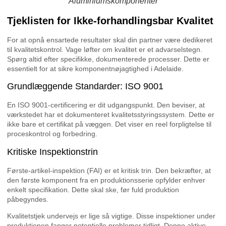
Aluminiumskomponenter
Tjeklisten for Ikke-forhandlingsbar Kvalitet
For at opnå ensartede resultater skal din partner være dedikeret
til kvalitetskontrol. Vage løfter om kvalitet er et advarselstegn.
Spørg altid efter specifikke, dokumenterede processer. Dette er
essentielt for at sikre komponentnøjagtighed i Adelaide.
Grundlæggende Standarder: ISO 9001
En ISO 9001-certificering er dit udgangspunkt. Den beviser, at
værkstedet har et dokumenteret kvalitetsstyringssystem. Dette er
ikke bare et certifikat på væggen. Det viser en reel forpligtelse til
proceskontrol og forbedring.
Kritiske Inspektionstrin
Første-artikel-inspektion (FAI) er et kritisk trin. Den bekræfter, at
den første komponent fra en produktionsserie opfylder enhver
enkelt specifikation. Dette skal ske, før fuld produktion
påbegyndes.
Kvalitetstjek undervejs er lige så vigtige. Disse inspektioner under
produktionen fanger potentielle problemer tidligt. Denne aktive