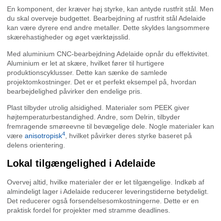
En komponent, der kræver høj styrke, kan antyde rustfrit stål. Men
du skal overveje budgettet. Bearbejdning af rustfrit stål Adelaide
kan være dyrere end andre metaller. Dette skyldes langsommere
skærehastigheder og øget værktøjsslid.
Med aluminium CNC-bearbejdning Adelaide opnår du effektivitet.
Aluminium er let at skære, hvilket fører til hurtigere
produktionscyklusser. Dette kan sænke de samlede
projektomkostninger. Det er et perfekt eksempel på, hvordan
bearbejdelighed påvirker den endelige pris.
Plast tilbyder utrolig alsidighed. Materialer som PEEK giver
højtemperaturbestandighed. Andre, som Delrin, tilbyder
fremragende smøreevne til bevægelige dele. Nogle materialer kan
4
være
anisotropisk
, hvilket påvirker deres styrke baseret på
delens orientering.
Lokal tilgængelighed i Adelaide
Overvej altid, hvilke materialer der er let tilgængelige. Indkøb af
almindeligt lager i Adelaide reducerer leveringstiderne betydeligt.
Det reducerer også forsendelsesomkostningerne. Dette er en
praktisk fordel for projekter med stramme deadlines.