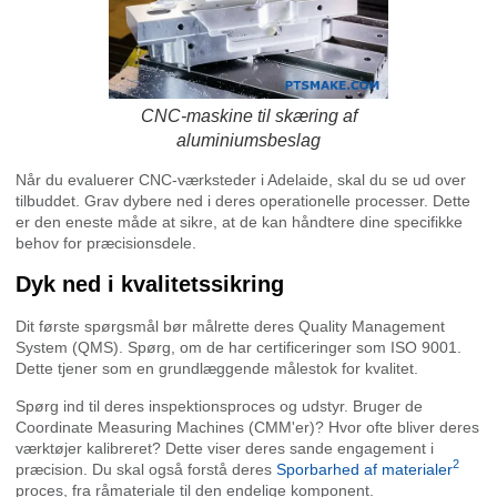
CNC-maskine til skæring af
aluminiumsbeslag
Når du evaluerer CNC-værksteder i Adelaide, skal du se ud over
tilbuddet. Grav dybere ned i deres operationelle processer. Dette
er den eneste måde at sikre, at de kan håndtere dine specifikke
behov for præcisionsdele.
Dyk ned i kvalitetssikring
Dit første spørgsmål bør målrette deres Quality Management
System (QMS). Spørg, om de har certificeringer som ISO 9001.
Dette tjener som en grundlæggende målestok for kvalitet.
Spørg ind til deres inspektionsproces og udstyr. Bruger de
Coordinate Measuring Machines (CMM'er)? Hvor ofte bliver deres
værktøjer kalibreret? Dette viser deres sande engagement i
2
præcision. Du skal også forstå deres
Sporbarhed af materialer
proces, fra råmateriale til den endelige komponent.