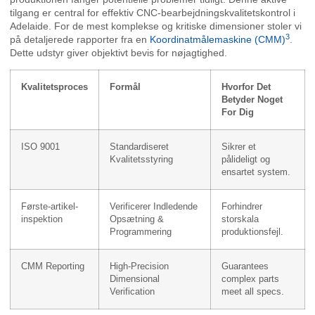
tilgang er central for effektiv CNC-bearbejdningskvalitetskontrol i
Adelaide. For de mest komplekse og kritiske dimensioner stoler vi
3
på detaljerede rapporter fra en
Koordinatmålemaskine (CMM)
.
Dette udstyr giver objektivt bevis for nøjagtighed.
Kvalitetsproces
Formål
Hvorfor Det
Betyder Noget
For Dig
ISO 9001
Standardiseret
Sikrer et
Kvalitetsstyring
pålideligt og
ensartet system.
Første-artikel-
Verificerer Indledende
Forhindrer
inspektion
Opsætning &
storskala
Programmering
produktionsfejl.
CMM Reporting
High-Precision
Guarantees
Dimensional
complex parts
Verification
meet all specs.