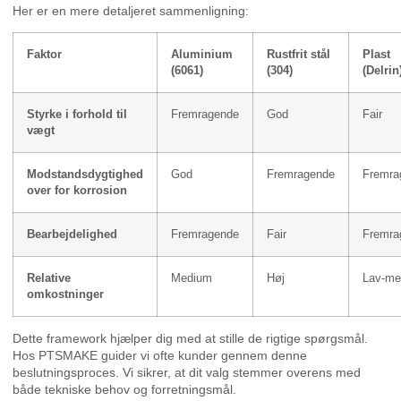
Her er en mere detaljeret sammenligning:
Faktor
Aluminium
Rustfrit stål
Plast
(6061)
(304)
(Delrin
Styrke i forhold til
Fremragende
God
Fair
vægt
Modstandsdygtighed
God
Fremragende
Fremra
over for korrosion
Bearbejdelighed
Fremragende
Fair
Fremra
Relative
Medium
Høj
Lav-me
omkostninger
Dette framework hjælper dig med at stille de rigtige spørgsmål.
Hos PTSMAKE guider vi ofte kunder gennem denne
beslutningsproces. Vi sikrer, at dit valg stemmer overens med
både tekniske behov og forretningsmål.