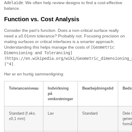
Adelaide
. We often help review designs to find a cost-effective
balance.
Function vs. Cost Analysis
Consider the part’s function. Does a non-critical surface really
need a ±0.01mm tolerance? Probably not. Focusing precision on
mating surfaces or critical interfaces is a smarter approach.
Understanding this helps manage the costs of
[Geometric
Dimensioning and Tolerancing]
(https://en.wikipedia.org/wiki/Geometric_dimensioning_
[^4]
.
Her er en hurtig sammenligning:
Toleranceniveau
Indvirkning
Bearbejdningstid
Bedst
på
omkostninger
Standard (f.eks.
Lav
Standard
Dele t
±0,1 mm)
gener
formå