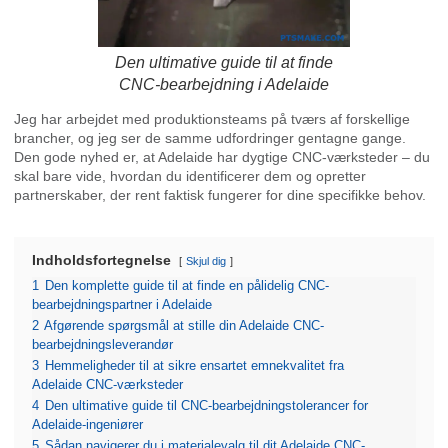
Den ultimative guide til at finde
CNC-bearbejdning i Adelaide
Jeg har arbejdet med produktionsteams på tværs af forskellige
brancher, og jeg ser de samme udfordringer gentagne gange.
Den gode nyhed er, at Adelaide har dygtige CNC-værksteder – du
skal bare vide, hvordan du identificerer dem og opretter
partnerskaber, der rent faktisk fungerer for dine specifikke behov.
Indholdsfortegnelse
Skjul dig
1
Den komplette guide til at finde en pålidelig CNC-
bearbejdningspartner i Adelaide
2
Afgørende spørgsmål at stille din Adelaide CNC-
bearbejdningsleverandør
3
Hemmeligheder til at sikre ensartet emnekvalitet fra
Adelaide CNC-værksteder
4
Den ultimative guide til CNC-bearbejdningstolerancer for
Adelaide-ingeniører
5
Sådan navigerer du i materialevalg til dit Adelaide CNC-