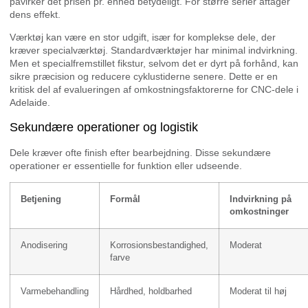
påvirker det prisen pr. enhed betydeligt. For større serier aftager
dens effekt.
Værktøj kan være en stor udgift, især for komplekse dele, der
kræver specialværktøj. Standardværktøjer har minimal indvirkning.
Men et specialfremstillet fikstur, selvom det er dyrt på forhånd, kan
sikre præcision og reducere cyklustiderne senere. Dette er en
kritisk del af evalueringen af omkostningsfaktorerne for CNC-dele i
Adelaide.
Sekundære operationer og logistik
Dele kræver ofte finish efter bearbejdning. Disse sekundære
operationer er essentielle for funktion eller udseende.
Betjening
Formål
Indvirkning på
omkostninger
Anodisering
Korrosionsbestandighed,
Moderat
farve
Varmebehandling
Hårdhed, holdbarhed
Moderat til høj