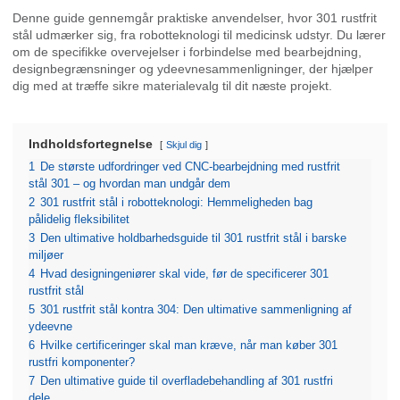
Denne guide gennemgår praktiske anvendelser, hvor 301 rustfrit
stål udmærker sig, fra robotteknologi til medicinsk udstyr. Du lærer
om de specifikke overvejelser i forbindelse med bearbejdning,
designbegrænsninger og ydeevnesammenligninger, der hjælper
dig med at træffe sikre materialevalg til dit næste projekt.
Indholdsfortegnelse
Skjul dig
1
De største udfordringer ved CNC-bearbejdning med rustfrit
stål 301 – og hvordan man undgår dem
2
301 rustfrit stål i robotteknologi: Hemmeligheden bag
pålidelig fleksibilitet
3
Den ultimative holdbarhedsguide til 301 rustfrit stål i barske
miljøer
4
Hvad designingeniører skal vide, før de specificerer 301
rustfrit stål
5
301 rustfrit stål kontra 304: Den ultimative sammenligning af
ydeevne
6
Hvilke certificeringer skal man kræve, når man køber 301
rustfri komponenter?
7
Den ultimative guide til overfladebehandling af 301 rustfri
dele