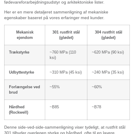
fødevareforarbejdningsudstyr og arkitektoniske lister.
Her er en mere detaljeret sammenligning af mekaniske
egenskaber baseret på vores erfaringer med kunder.
Mekanisk
301 rustfrit stål
304 rustfrit stål
ejendom
(glødet)
(glødet)
Trækstyrke
~760 MPa (110
~620 MPa (90 ksi)
ksi)
Udbyttestyrke
~310 MPa (45 ksi)
~240 MPa (35 ksi)
Forlængelse ved
~55%
~60%
brud
Hårdhed
~B85
~B78
(Rockwell)
Denne side-ved-side-sammenligning viser tydeligt, at rustfrit stål
301 tilbyder overlegen styrke og hårdhed, ofte til en lavere