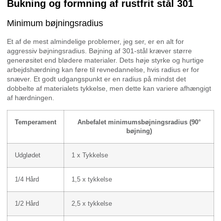
Bukning og formning af rustfrit stål 301
Minimum bøjningsradius
Et af de mest almindelige problemer, jeg ser, er en alt for
aggressiv bøjningsradius. Bøjning af 301-stål kræver større
generøsitet end blødere materialer. Dets høje styrke og hurtige
arbejdshærdning kan føre til revnedannelse, hvis radius er for
snæver. Et godt udgangspunkt er en radius på mindst det
dobbelte af materialets tykkelse, men dette kan variere afhængigt
af hærdningen.
Temperament
Anbefalet minimumsbøjningsradius (90°
bøjning)
Udglødet
1 x Tykkelse
1/4 Hård
1,5 x tykkelse
1/2 Hård
2,5 x tykkelse