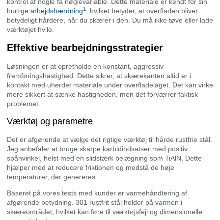
kontrol af nogle få nøglevariable. Dette materiale er kendt for sin
1
hurtige
arbejdshærdning
, hvilket betyder, at overfladen bliver
betydeligt hårdere, når du skærer i den. Du må ikke tøve eller lade
værktøjet hvile.
Effektive bearbejdningsstrategier
Løsningen er at opretholde en konstant, aggressiv
fremføringshastighed. Dette sikrer, at skærekanten altid er i
kontakt med uherdet materiale under overfladelaget. Det kan virke
mere sikkert at sænke hastigheden, men det forværrer faktisk
problemet.
Værktøj og parametre
Det er afgørende at vælge det rigtige værktøj til hårde rustfrie stål.
Jeg anbefaler at bruge skarpe karbidindsatser med positiv
spånvinkel, helst med en slidstærk belægning som TiAlN. Dette
hjælper med at reducere friktionen og modstå de høje
temperaturer, der genereres.
Baseret på vores tests med kunder er varmehåndtering af
afgørende betydning. 301 rustfrit stål holder på varmen i
skæreområdet, hvilket kan føre til værktøjsfejl og dimensionelle