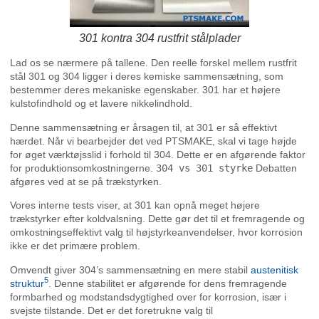
301 kontra 304 rustfrit stålplader
Lad os se nærmere på tallene. Den reelle forskel mellem rustfrit
stål 301 og 304 ligger i deres kemiske sammensætning, som
bestemmer deres mekaniske egenskaber. 301 har et højere
kulstofindhold og et lavere nikkelindhold.
Denne sammensætning er årsagen til, at 301 er så effektivt
hærdet. Når vi bearbejder det ved PTSMAKE, skal vi tage højde
for øget værktøjsslid i forhold til 304. Dette er en afgørende faktor
for produktionsomkostningerne.
304 vs 301 styrke
Debatten
afgøres ved at se på trækstyrken.
Vores interne tests viser, at 301 kan opnå meget højere
trækstyrker efter koldvalsning. Dette gør det til et fremragende og
omkostningseffektivt valg til højstyrkeanvendelser, hvor korrosion
ikke er det primære problem.
Omvendt giver 304’s sammensætning en mere stabil
austenitisk
5
struktur
. Denne stabilitet er afgørende for dens fremragende
formbarhed og modstandsdygtighed over for korrosion, især i
svejste tilstande. Det er det foretrukne valg til