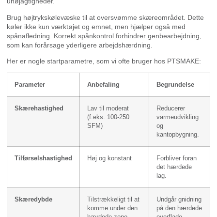
unøjagtigheder.
Brug højtrykskølevæske til at oversvømme skæreområdet. Dette
køler ikke kun værktøjet og emnet, men hjælper også med
spånafledning. Korrekt spånkontrol forhindrer genbearbejdning,
som kan forårsage yderligere arbejdshærdning.
Her er nogle startparametre, som vi ofte bruger hos PTSMAKE:
Parameter
Anbefaling
Begrundelse
Skærehastighed
Lav til moderat
Reducerer
(f.eks. 100-250
varmeudvikling
SFM)
og
kantopbygning.
Tilførselshastighed
Høj og konstant
Forbliver foran
det hærdede
lag.
Skæredybde
Tilstrækkeligt til at
Undgår gnidning
komme under den
på den hærdede