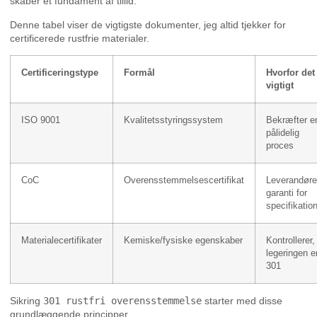
skaber et fundament af tillid.
Denne tabel viser de vigtigste dokumenter, jeg altid tjekker for
certificerede rustfrie materialer.
Certificeringstype
Formål
Hvorfor det
vigtigt
ISO 9001
Kvalitetsstyringssystem
Bekræfter e
pålidelig
proces
CoC
Overensstemmelsescertifikat
Leverandør
garanti for
specifikatio
Materialecertifikater
Kemiske/fysiske egenskaber
Kontrollerer,
legeringen e
301
Sikring
301 rustfri overensstemmelse
starter med disse
grundlæggende principper.