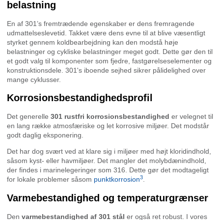
belastning
En af 301’s fremtrædende egenskaber er dens fremragende
udmattelseslevetid. Takket være dens evne til at blive væsentligt
styrket gennem koldbearbejdning kan den modstå høje
belastninger og cykliske belastninger meget godt. Dette gør den til
et godt valg til komponenter som fjedre, fastgørelseselementer og
konstruktionsdele. 301's iboende sejhed sikrer pålidelighed over
mange cyklusser.
Korrosionsbestandighedsprofil
Det generelle
301 rustfri korrosionsbestandighed
er velegnet til
en lang række atmosfæriske og let korrosive miljøer. Det modstår
godt daglig eksponering.
Det har dog svært ved at klare sig i miljøer med højt kloridindhold,
såsom kyst- eller havmiljøer. Det mangler det molybdænindhold,
der findes i marinelegeringer som 316. Dette gør det modtageligt
3
for lokale problemer såsom
punktkorrosion
.
Varmebestandighed og temperaturgrænser
Den
varmebestandighed af 301 stål
er også ret robust. I vores