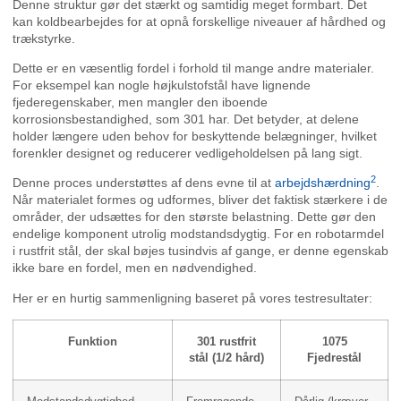
Denne struktur gør det stærkt og samtidig meget formbart. Det
kan koldbearbejdes for at opnå forskellige niveauer af hårdhed og
trækstyrke.
Dette er en væsentlig fordel i forhold til mange andre materialer.
For eksempel kan nogle højkulstofstål have lignende
fjederegenskaber, men mangler den iboende
korrosionsbestandighed, som 301 har. Det betyder, at delene
holder længere uden behov for beskyttende belægninger, hvilket
forenkler designet og reducerer vedligeholdelsen på lang sigt.
2
Denne proces understøttes af dens evne til at
arbejdshærdning
.
Når materialet formes og udformes, bliver det faktisk stærkere i de
områder, der udsættes for den største belastning. Dette gør den
endelige komponent utrolig modstandsdygtig. For en robotarmdel
i rustfrit stål, der skal bøjes tusindvis af gange, er denne egenskab
ikke bare en fordel, men en nødvendighed.
Her er en hurtig sammenligning baseret på vores testresultater:
Funktion
301 rustfrit
1075
stål (1/2 hård)
Fjedrestål