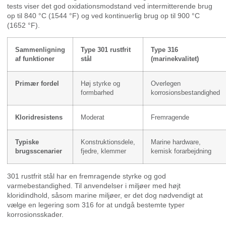
tests viser det god oxidationsmodstand ved intermitterende brug
op til 840 °C (1544 °F) og ved kontinuerlig brug op til 900 °C
(1652 °F).
Sammenligning
Type 301 rustfrit
Type 316
af funktioner
stål
(marinekvalitet)
Primær fordel
Høj styrke og
Overlegen
formbarhed
korrosionsbestandighed
Kloridresistens
Moderat
Fremragende
Typiske
Konstruktionsdele,
Marine hardware,
brugsscenarier
fjedre, klemmer
kemisk forarbejdning
301 rustfrit stål har en fremragende styrke og god
varmebestandighed. Til anvendelser i miljøer med højt
kloridindhold, såsom marine miljøer, er det dog nødvendigt at
vælge en legering som 316 for at undgå bestemte typer
korrosionsskader.