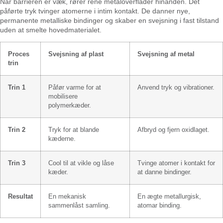
Når barrieren er væk, rører rene metaloverflader hinanden. Det
påførte tryk tvinger atomerne i intim kontakt. De danner nye,
permanente metalliske bindinger og skaber en svejsning i fast tilstand
uden at smelte hovedmaterialet.
Proces
Svejsning af plast
Svejsning af metal
trin
Trin 1
Påfør varme for at
Anvend tryk og vibrationer.
mobilisere
polymerkæder.
Trin 2
Tryk for at blande
Afbryd og fjern oxidlaget.
kæderne.
Trin 3
Cool til at vikle og låse
Tvinge atomer i kontakt for
kæder.
at danne bindinger.
Resultat
En mekanisk
En ægte metallurgisk,
sammenlåst samling.
atomar binding.