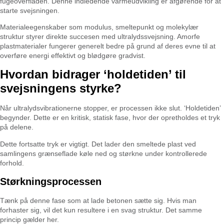
fugeoverfladen. Denne indledende varmeudvikling er afgørende for at
starte svejsningen.
Materialeegenskaber som modulus, smeltepunkt og molekylær
struktur styrer direkte succesen med ultralydssvejsning. Amorfe
plastmaterialer fungerer generelt bedre på grund af deres evne til at
overføre energi effektivt og blødgøre gradvist.
Hvordan bidrager ‘holdetiden’ til
svejsningens styrke?
Når ultralydsvibrationerne stopper, er processen ikke slut. ‘Holdetiden’
begynder. Dette er en kritisk, statisk fase, hvor der opretholdes et tryk
på delene.
Dette fortsatte tryk er vigtigt. Det lader den smeltede plast ved
samlingens grænseflade køle ned og størkne under kontrollerede
forhold.
Størkningsprocessen
Tænk på denne fase som at lade betonen sætte sig. Hvis man
forhaster sig, vil det kun resultere i en svag struktur. Det samme
princip gælder her.