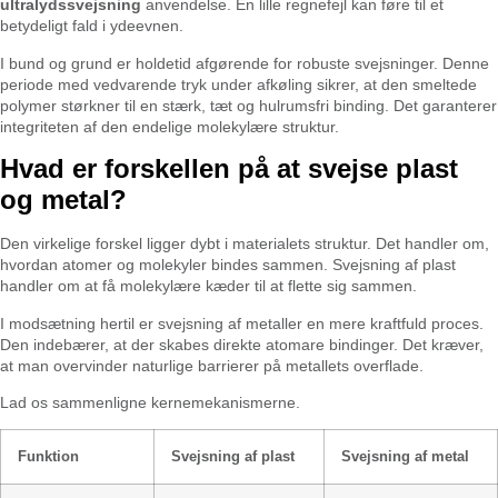
ultralydssvejsning
anvendelse. En lille regnefejl kan føre til et
betydeligt fald i ydeevnen.
I bund og grund er holdetid afgørende for robuste svejsninger. Denne
periode med vedvarende tryk under afkøling sikrer, at den smeltede
polymer størkner til en stærk, tæt og hulrumsfri binding. Det garanterer
integriteten af den endelige molekylære struktur.
Hvad er forskellen på at svejse plast
og metal?
Den virkelige forskel ligger dybt i materialets struktur. Det handler om,
hvordan atomer og molekyler bindes sammen. Svejsning af plast
handler om at få molekylære kæder til at flette sig sammen.
I modsætning hertil er svejsning af metaller en mere kraftfuld proces.
Den indebærer, at der skabes direkte atomare bindinger. Det kræver,
at man overvinder naturlige barrierer på metallets overflade.
Lad os sammenligne kernemekanismerne.
Funktion
Svejsning af plast
Svejsning af metal