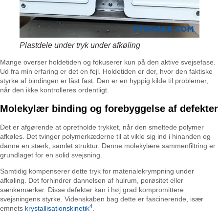
Plastdele under tryk under afkøling
Mange overser holdetiden og fokuserer kun på den aktive svejsefase.
Ud fra min erfaring er det en fejl. Holdetiden er der, hvor den faktiske
styrke af bindingen er låst fast. Den er en hyppig kilde til problemer,
når den ikke kontrolleres ordentligt.
Molekylær binding og forebyggelse af defekter
Det er afgørende at opretholde trykket, når den smeltede polymer
afkøles. Det tvinger polymerkæderne til at vikle sig ind i hinanden og
danne en stærk, samlet struktur. Denne molekylære sammenfiltring er
grundlaget for en solid svejsning.
Samtidig kompenserer dette tryk for materialekrympning under
afkøling. Det forhindrer dannelsen af hulrum, porøsitet eller
sænkemærker. Disse defekter kan i høj grad kompromittere
svejsningens styrke. Videnskaben bag dette er fascinerende, især
4
emnets
krystallisationskinetik
.