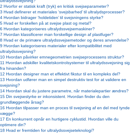
ultralydssvejsning?
2
Hvorfor er statisk kraft (tryk) en kritisk svejseparameter?
3
Hvad definerer et materiales ‘svejsbarhed’ til ultralydsprocesser?
4
Hvordan bidrager ‘holdetiden’ til svejsningens styrke?
5
Hvad er forskellen på at svejse plast og metal?
6
Hvordan kategoriseres ultralydssvejsemaskiner?
7
Hvordan klassificerer man forskellige design af plastfuger?
8
Hvad er de primære ultralydssvejsemetoder og deres anvendelse?
9
Hvordan kategoriseres materialer efter kompatibilitet med
ultralydssvejsning?
10
Hvordan påvirker emnegeometrien svejseprocessens struktur?
11
Hvordan adskiller kvalitetskontrolsystemer til ultralydssvejsning sig
fra hinanden?
12
Hvordan designer man et effektivt fikstur til en kompleks del?
13
Hvordan udfører man en simpel destruktiv test for at validere en
svejsning?
14
Hvordan skal du justere parametre, når materialepartier ændres?
15
Din svejsestyrke er inkonsistent. Hvordan finder du den
grundlæggende årsag?
16
Hvordan tilpasser man en proces til svejsning af en del med tynde
vægge?
17
En konkurrent opnår en hurtigere cyklustid. Hvordan ville du
optimere din?
18
Hvad er fremtiden for ultralydssvejseteknologi?