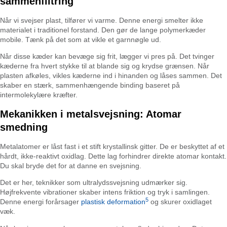
sammenfiltring
Når vi svejser plast, tilfører vi varme. Denne energi smelter ikke
materialet i traditionel forstand. Den gør de lange polymerkæder
mobile. Tænk på det som at vikle et garnnøgle ud.
Når disse kæder kan bevæge sig frit, lægger vi pres på. Det tvinger
kæderne fra hvert stykke til at blande sig og krydse grænsen. Når
plasten afkøles, vikles kæderne ind i hinanden og låses sammen. Det
skaber en stærk, sammenhængende binding baseret på
intermolekylære kræfter.
Mekanikken i metalsvejsning: Atomar
smedning
Metalatomer er låst fast i et stift krystallinsk gitter. De er beskyttet af et
hårdt, ikke-reaktivt oxidlag. Dette lag forhindrer direkte atomar kontakt.
Du skal bryde det for at danne en svejsning.
Det er her, teknikker som ultralydssvejsning udmærker sig.
Højfrekvente vibrationer skaber intens friktion og tryk i samlingen.
5
Denne energi forårsager
plastisk deformation
og skurer oxidlaget
væk.