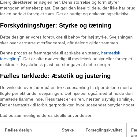
Energidirektøren er nøglen her. Dens størrelse og form styrer
mængden af smeltet plast. Det gør den ideel til dele, der ikke har brug
for en perfekt forseglet søm. Det er hurtigt og omkostningseffektivt.
Forskydningsfuger: Styrke og tætning
Dette design er vores foretrukne til behov for høj styrke. Svejsningen
sker over et større overfladeareal, når delene glider sammen.
Denne proces er fremragende til at skabe en stærk,
hermetisk
7
forsegling
. Det er ofte nødvendigt til medicinsk udstyr eller forseglet
elektronik. Krystallinsk plast har stor gavn af dette design.
Fælles tørklæde: Æstetik og justering
De vinklede overflader på en tørklædesamling hjælper delene med at
flugte perfekt under svejsningen. Det hjælper også med at holde den
smeltede flamme inde. Resultatet er en ren, næsten usynlig sømlinje.
Det er fantastisk til forbrugerprodukter, hvor udseendet betyder noget.
Lad os sammenligne deres ideelle anvendelser:
Fælles design
Styrke
Forseglingskvalitet
Fæ
an