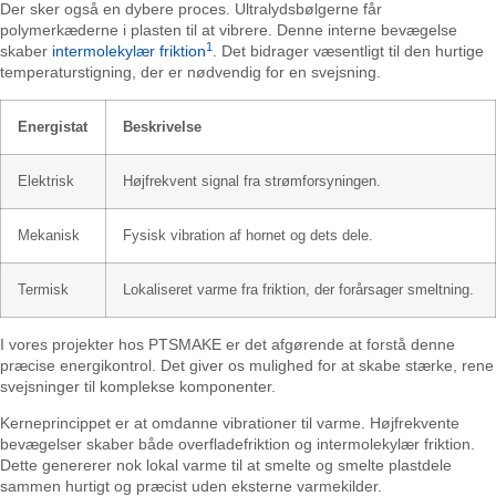
Der sker også en dybere proces. Ultralydsbølgerne får
polymerkæderne i plasten til at vibrere. Denne interne bevægelse
1
skaber
intermolekylær friktion
. Det bidrager væsentligt til den hurtige
temperaturstigning, der er nødvendig for en svejsning.
Energistat
Beskrivelse
Elektrisk
Højfrekvent signal fra strømforsyningen.
Mekanisk
Fysisk vibration af hornet og dets dele.
Termisk
Lokaliseret varme fra friktion, der forårsager smeltning.
I vores projekter hos PTSMAKE er det afgørende at forstå denne
præcise energikontrol. Det giver os mulighed for at skabe stærke, rene
svejsninger til komplekse komponenter.
Kerneprincippet er at omdanne vibrationer til varme. Højfrekvente
bevægelser skaber både overfladefriktion og intermolekylær friktion.
Dette genererer nok lokal varme til at smelte og smelte plastdele
sammen hurtigt og præcist uden eksterne varmekilder.