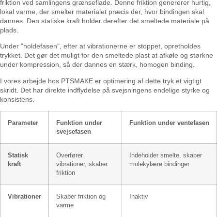
friktion ved samlingens grænseflade. Denne friktion genererer hurtig,
lokal varme, der smelter materialet præcis der, hvor bindingen skal
dannes. Den statiske kraft holder derefter det smeltede materiale på
plads.
Under "holdefasen", efter at vibrationerne er stoppet, opretholdes
trykket. Det gør det muligt for den smeltede plast at afkøle og størkne
under kompression, så der dannes en stærk, homogen binding.
I vores arbejde hos PTSMAKE er optimering af dette tryk et vigtigt
skridt. Det har direkte indflydelse på svejsningens endelige styrke og
konsistens.
Parameter
Funktion under
Funktion under ventefasen
svejsefasen
Statisk
Overfører
Indeholder smelte, skaber
kraft
vibrationer, skaber
molekylære bindinger
friktion
Vibrationer
Skaber friktion og
Inaktiv
varme