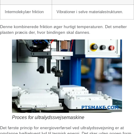
Intermolekylær friktion
Vibrationer i selve materialestrukturen.
Denne kombinerede friktion øger hurtigt temperaturen. Det smelter
plasten præcis der, hvor bindingen skal dannes.
Proces for ultralydssvejsemaskine
Det første princip for energioverførsel ved ultralydssvejsning er at
omdanne højfrekvent lyd til termisk energi. Det sker uden nogen form