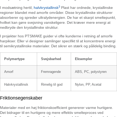
3
I modsætning hertil,
halvkrystallinsk
Plast har ordnede, krystallinske
regioner blandet med amorfe områder. Disse krystallinske strukturer
absorberer og spreder ultralydenergien. De har et skarpt smeltepunkt,
hvilket kan gøre svejsning vanskeligere. Det kræver mere energi at
nedbryde den krystallinske struktur.
I projekter hos PTSMAKE guider vi ofte kunderne i retning af amorfe
harpikser. Eller vi designer samlinger specifikt til at koncentrere energi
til semikrystallinske materialer. Det sikrer en stærk og pålidelig binding.
Polymertype
Svejsbarhed
Eksempler
Amorf
Fremragende
ABS, PC, polystyren
Halvkrystallinsk
Rimelig til god
Nylon, PP, Acetal
Friktionsegenskaber
Materialer med en høj friktionskoefficient genererer varme hurtigere.
Det bidrager til en hurtigere og mere effektiv smelteproces ved