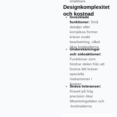
snabbare.
Designkomplexitet
och kostnad
Invecklade
funktioner:
Små
detaljer eller
komplexa former
kräver exakt
bearbetning, vilket
ökar kostnaderna.
Underskärningar
och sidoaktioner:
Funktioner som
hindrar delen från att
lossna lätt kräver
speciella
mekanismer i
formen.
Snäva toleranser:
Kravet på hög
precision ökar
tillverkningstiden och
-kostnaderna.