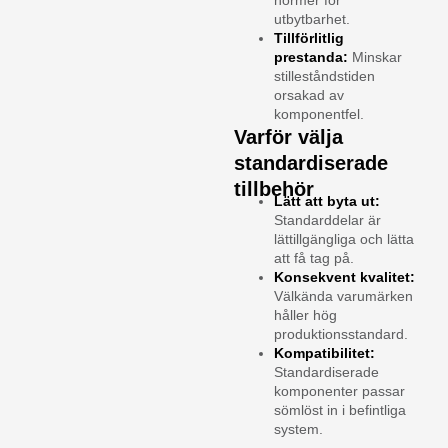
normer för
utbytbarhet.
Tillförlitlig
prestanda:
Minskar
stilleståndstiden
orsakad av
komponentfel.
Varför välja
standardiserade
tillbehör
Lätt att byta ut:
Standarddelar är
lättillgängliga och lätta
att få tag på.
Konsekvent kvalitet:
Välkända varumärken
håller hög
produktionsstandard.
Kompatibilitet:
Standardiserade
komponenter passar
sömlöst in i befintliga
system.