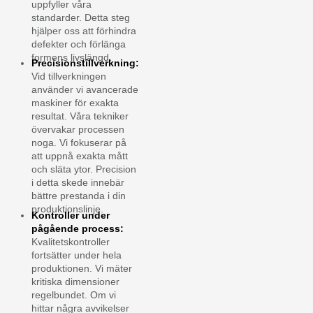
uppfyller våra
standarder. Detta steg
hjälper oss att förhindra
defekter och förlänga
formens livslängd.
Precisionstillverkning:
Vid tillverkningen
använder vi avancerade
maskiner för exakta
resultat. Våra tekniker
övervakar processen
noga. Vi fokuserar på
att uppnå exakta mått
och släta ytor. Precision
i detta skede innebär
bättre prestanda i din
produktionslinje.
Kontroller under
pågående process:
Kvalitetskontroller
fortsätter under hela
produktionen. Vi mäter
kritiska dimensioner
regelbundet. Om vi
hittar några avvikelser