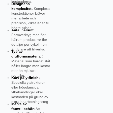
kostnaderna.
Designens
komplexitet:
Komplexa
konstruktioner kräver
mer arbete och
precision, vilket leder till
högre priser.
Antal hålrum:
Formverktyg med fler
hålrum producerar fler
detaljer per cykel men
är dyrare att tillverka.
Typ av
gjutformsmaterial:
Material som härdat stål
håller längre men kostar
mer än mjukare
metaller.
Krav på ytfinish:
Speciella ytstrukturer
eller högglansiga
ytbehandlingar ökar
kostnaden på grund av
extra bearbetningssteg.
Märke av
formtillbehör:
Att