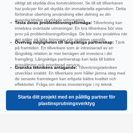
viktigt att skydda dina konstruktioner. Se till att tillverkaren
har policyer för att skydda din immateriella egendom. Detta
förhindrar obehörig användning eller delning av din
äganderättsligt skyddade information.
Testa deras problemlösningsförmåga:
Tillverkning kan
innebära oväntade utmaningar. En bra tillverkare bör visa
prov på problemlösningsförmåga. De bör vara proaktiva när
det gäller att hitta lösningar när problem uppstår.
Överväg möjligheten till långsiktiga partnerskap:
Tänk
på framtiden. En tillverkare som är intresserad av en
långsiktig relation är mer benägen att investera i din
framgång. Långsiktiga partnerskap kan leda till bättre
prissättning och prioriterad service.
Granska teknikens antagande:
Tillverkningstekniken
utvecklas snabbt. En tillverkare som håller jämna steg med
de senaste framstegen kan erbjuda bättre kvalitet och
effektivitet. Fråga om deras investeringar i ny teknik.
Starta ditt projekt med en pålitlig partner för
plastinsprutningsverktyg