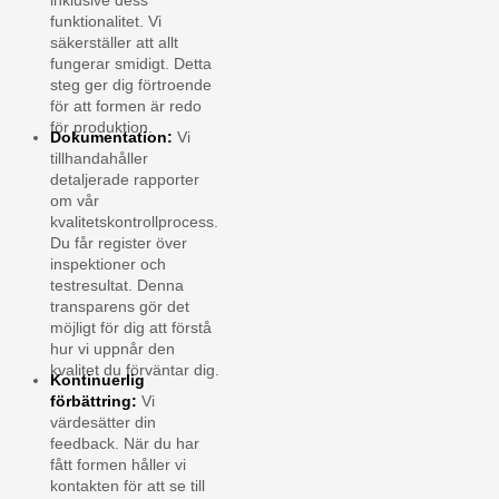
inklusive dess
funktionalitet. Vi
säkerställer att allt
fungerar smidigt. Detta
steg ger dig förtroende
för att formen är redo
för produktion.
Dokumentation:
Vi
tillhandahåller
detaljerade rapporter
om vår
kvalitetskontrollprocess.
Du får register över
inspektioner och
testresultat. Denna
transparens gör det
möjligt för dig att förstå
hur vi uppnår den
kvalitet du förväntar dig.
Kontinuerlig
förbättring:
Vi
värdesätter din
feedback. När du har
fått formen håller vi
kontakten för att se till