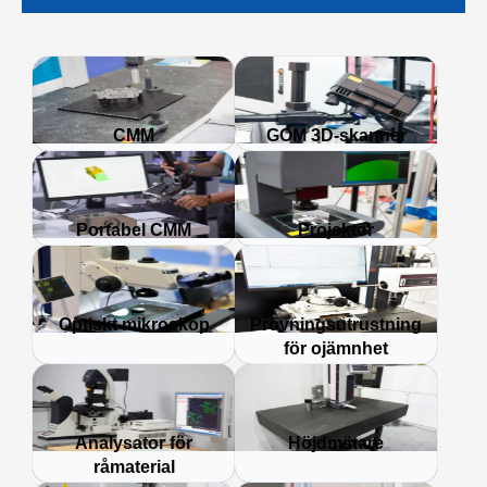
CMM
GOM 3D-skanner
Portabel CMM
Projektor
Optiskt mikroskop
Provningsutrustning
för ojämnhet
Analysator för
Höjdmätare
råmaterial