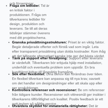
och förseningar.
Fråga om ledtider:
Tid är
en kritisk faktor i
produktionen. Fråga om
tillverkarens ledtider för
design, produktion och
leverans. Se till att deras
tidslinjer stämmer överens
med ditt projektschema.
Granska prissättningsstrukturen:
Priset är en viktig faktor.
Begär detaljerade offerter och förstå vad som ingår. Leta
efter transparent prissättning utan dolda kostnader. Kom ihåg
att det billigaste alternativet kanske inte ger det bästa värdet.
Tänk på support efter försäljning:
Support efter leverans
är värdefullt. Tillverkaren bör erbjuda hjälp med installation,
underhåll och eventuella problem som uppstår. En bra
kundtjänst bidrar till långsiktig framgång.
Sök efter flexibilitet:
Dina behov kan förändras över tiden.
En flexibel tillverkare kan anpassa sig till nya krav, oavsett
om det handlar om designändringar eller att skala upp eller
ner produktionen.
Kontrollera referenser och recensioner:
Be om referenser
från tidigare kunder. Recensioner och vittnesmål ger insikter i
tillverkarens tillförlitlighet och kvalitet. Positiv feedback är ett
gott tecken på pålitlig service.
Utvärdera skyddet för immateriella rättigheter:
Det är