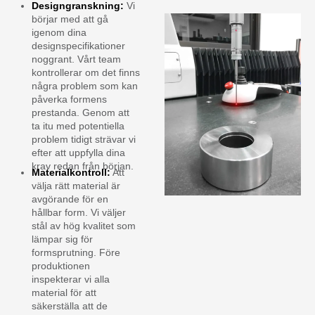
Designgranskning:
Vi
börjar med att gå
igenom dina
designspecifikationer
noggrant. Vårt team
kontrollerar om det finns
några problem som kan
påverka formens
prestanda. Genom att
ta itu med potentiella
problem tidigt strävar vi
efter att uppfylla dina
krav redan från början.
Materialkontroll:
Att
välja rätt material är
avgörande för en
hållbar form. Vi väljer
stål av hög kvalitet som
lämpar sig för
formsprutning. Före
produktionen
inspekterar vi alla
material för att
säkerställa att de