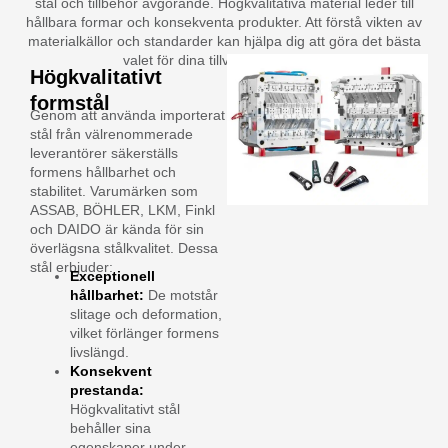
stål och tillbehör avgörande. Högkvalitativa material leder till
hållbara formar och konsekventa produkter. Att förstå vikten av
materialkällor och standarder kan hjälpa dig att göra det bästa
valet för dina tillverkningsbehov.
Högkvalitativt
formstål
Genom att använda importerat
stål från välrenommerade
leverantörer säkerställs
formens hållbarhet och
stabilitet. Varumärken som
ASSAB, BÖHLER, LKM, Finkl
och DAIDO är kända för sin
överlägsna stålkvalitet. Dessa
stål erbjuder:
Exceptionell
hållbarhet:
De motstår
slitage och deformation,
vilket förlänger formens
livslängd.
Konsekvent
prestanda:
Högkvalitativt stål
behåller sina
egenskaper under