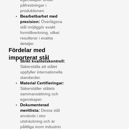
påfrestningar i
produktionen.
Bearbetbarhet med
precision:
Överlägsna
stål möjliggör exakt
formtillverkning, vilket
resulterar i exakta
detaljer.
Fördelar med
importerat stål
Strikt kvalitetskontroll:
Säkerställa att stålet
uppfyller internationella
standarder.
Material Certifieringar:
Säkerställer stålets
sammansättning och
egenskaper.
Dokumenterad
meritlista:
Dessa stål
används i stor
utsträckning och är
pålitliga inom industrin.