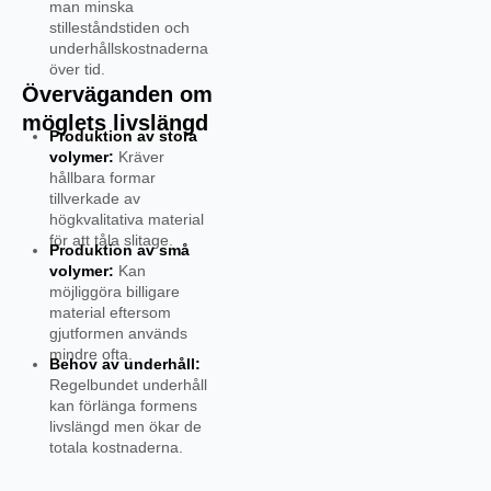
man minska
stilleståndstiden och
underhållskostnaderna
över tid.
Överväganden om
möglets livslängd
Produktion av stora
volymer:
Kräver
hållbara formar
tillverkade av
högkvalitativa material
för att tåla slitage.
Produktion av små
volymer:
Kan
möjliggöra billigare
material eftersom
gjutformen används
mindre ofta.
Behov av underhåll:
Regelbundet underhåll
kan förlänga formens
livslängd men ökar de
totala kostnaderna.