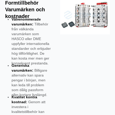
Formtillbehör
Varumärken och
kostnader
Välrenommerade
varumärken:
Tillbehör
från välkända
varumärken som
HASCO eller DME
uppfyller internationella
standarder och erbjuder
hög tillförlitlighet. De
kan kosta mer men ger
konsekvent prestanda.
Generiska
varumärken:
Billigare
alternativ kan spara
pengar i början, men
kan leda till problem
som dålig passform
eller kortare livslängd.
Kvalitet kontra
kostnad:
Genom att
investera i
kvalitetstillbehör kan