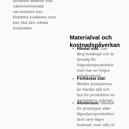
använda tillbehör från
välrenommerade
varumärken kan
förbättra kvaliteten men
kan öka den initiala
kostnaden.
Materialval och
kostnadspåverkan
Härdat stål:
Ger
lång livslängd och är
lämplig för
högvolymproduktion
men har en högre
initialkostnad.
Förhärdat stål:
Mindre kostsamma
än härdat stål och
bra för produktion av
medelstora volymer.
Aluminium:
Idealisk
för prototyper eller
lågvolymsproduktion
tack vare lägre
kostnad, men slits ut