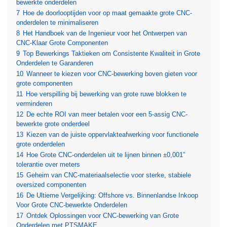
bewerkte onderdelen
7
Hoe de doorlooptijden voor op maat gemaakte grote CNC-
onderdelen te minimaliseren
8
Het Handboek van de Ingenieur voor het Ontwerpen van
CNC-Klaar Grote Componenten
9
Top Bewerkings Taktieken om Consistente Kwaliteit in Grote
Onderdelen te Garanderen
10
Wanneer te kiezen voor CNC-bewerking boven gieten voor
grote componenten
11
Hoe verspilling bij bewerking van grote ruwe blokken te
verminderen
12
De echte ROI van meer betalen voor een 5-assig CNC-
bewerkte grote onderdeel
13
Kiezen van de juiste oppervlakteafwerking voor functionele
grote onderdelen
14
Hoe Grote CNC-onderdelen uit te lijnen binnen ±0,001”
tolerantie over meters
15
Geheim van CNC-materiaalselectie voor sterke, stabiele
oversized componenten
16
De Ultieme Vergelijking: Offshore vs. Binnenlandse Inkoop
Voor Grote CNC-bewerkte Onderdelen
17
Ontdek Oplossingen voor CNC-bewerking van Grote
Onderdelen met PTSMAKE