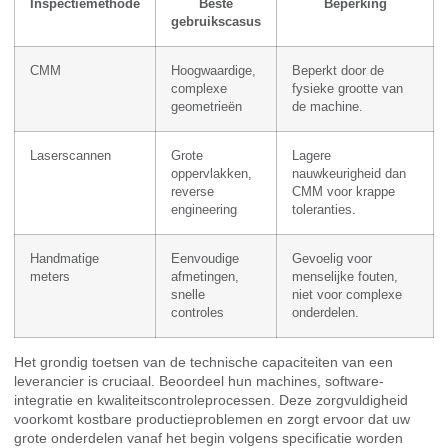
Inspectiemethode
Beste
Beperking
gebruikscasus
CMM
Hoogwaardige,
Beperkt door de
complexe
fysieke grootte van
geometrieën
de machine.
Laserscannen
Grote
Lagere
oppervlakken,
nauwkeurigheid dan
reverse
CMM voor krappe
engineering
toleranties.
Handmatige
Eenvoudige
Gevoelig voor
meters
afmetingen,
menselijke fouten,
snelle
niet voor complexe
controles
onderdelen.
Het grondig toetsen van de technische capaciteiten van een
leverancier is cruciaal. Beoordeel hun machines, software-
integratie en kwaliteitscontroleprocessen. Deze zorgvuldigheid
voorkomt kostbare productieproblemen en zorgt ervoor dat uw
grote onderdelen vanaf het begin volgens specificatie worden