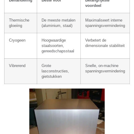
Behandeling
Beste voor
Belangrijkste
voordeel
Thermische
De meeste metalen
Maximaliseert interne
gloeiing
(aluminium, staal)
spanningsvermindering
Cryogeen
Hoogwaardige
Verbetert de
staalsoorten,
dimensionale stabiliteit
gereedschapsstaal
Vibrerend
Grote
Snelle, on-machine
lasconstructies,
spanningsvermindering
gietstukken