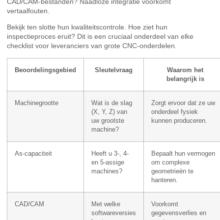
CAD/CAM-bestanden? Naadloze integratie voorkomt
vertaalfouten.
Bekijk ten slotte hun kwaliteitscontrole. Hoe ziet hun
inspectieproces eruit? Dit is een cruciaal onderdeel van elke
checklist voor leveranciers van grote CNC-onderdelen.
Beoordelingsgebied
Sleutelvraag
Waarom het
belangrijk is
Machinegrootte
Wat is de slag
Zorgt ervoor dat ze uw
(X, Y, Z) van
onderdeel fysiek
uw grootste
kunnen produceren.
machine?
As-capaciteit
Heeft u 3-, 4-
Bepaalt hun vermogen
en 5-assige
om complexe
machines?
geometrieën te
hanteren.
CAD/CAM
Met welke
Voorkomt
softwareversies
gegevensverlies en