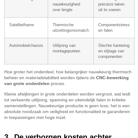
nauwkeurigheid
precieze taken
over lengte
uit te voeren
Satellietframe
Thermische
Componentstress
uitzettingsmismatch
en falen
Automobielchassis
Uitlijning van
Slechte hantering
montagepunten
en slijtage van
componenten
Hoe groter het onderdeel, hoe belangrijker nauwkeurig thermisch
beheer en materiailstabiliteit worden tijdens de
CNC-bewerking
van grote onderdelen
proces.
Kleine afwijkingen in grote onderdelen worden vergroot, wat leidt
tot verkeerde uitlijning, spanning en uiteindelijk falen in kritieke
samenstellingen. Nauwkeurige productie is geen luxe; het is een
absolute noodzaak om veiligheid en functionaliteit te garanderen
in toepassingen met hoge inzet.
De verborgen kosten achter