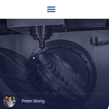
Neem contact op met
Peter.Wong