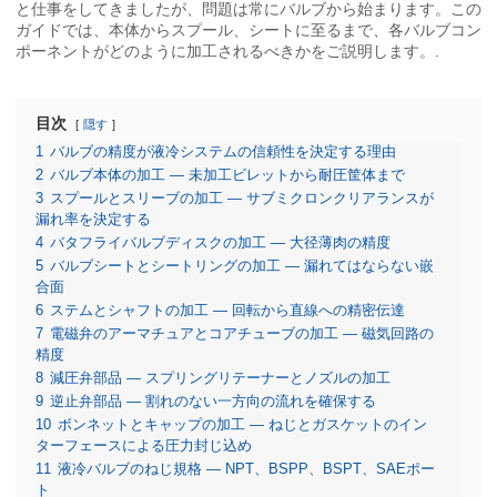
と仕事をしてきましたが、問題は常にバルブから始まります。この
ガイドでは、本体からスプール、シートに至るまで、各バルブコン
ポーネントがどのように加工されるべきかをご説明します。.
目次
隠す
1
バルブの精度が液冷システムの信頼性を決定する理由
2
バルブ本体の加工 — 未加工ビレットから耐圧筐体まで
3
スプールとスリーブの加工 — サブミクロンクリアランスが
漏れ率を決定する
4
バタフライバルブディスクの加工 — 大径薄肉の精度
5
バルブシートとシートリングの加工 — 漏れてはならない嵌
合面
6
ステムとシャフトの加工 — 回転から直線への精密伝達
7
電磁弁のアーマチュアとコアチューブの加工 — 磁気回路の
精度
8
減圧弁部品 — スプリングリテーナーとノズルの加工
9
逆止弁部品 — 割れのない一方向の流れを確保する
10
ボンネットとキャップの加工 — ねじとガスケットのイン
ターフェースによる圧力封じ込め
11
液冷バルブのねじ規格 — NPT、BSPP、BSPT、SAEポー
ト