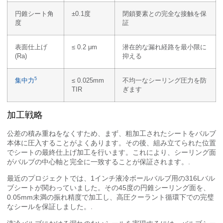
円錐シート角
±0.1度
閉鎖要素との完全な接触を保
度
証
表面仕上げ
≤ 0.2 μm
潜在的な漏れ経路を最小限に
(Ra)
抑える
5
集中力
≤ 0.025mm
不均一なシーリング圧力を防
TIR
ぎます
加工戦略
公差の積み重ねをなくすため、まず、粗加工されたシートをバルブ
本体に圧入することがよくあります。その後、組み立てられた位置
でシートの最終仕上げ加工を行います。これにより、シーリング面
がバルブの中心軸と完全に一致することが保証されます。.
最近のプロジェクトでは、1インチ液冷ボールバルブ用の316Lバル
ブシートが関わっていました。その45度の円錐シーリング面を、
0.05mm未満の振れ精度で加工し、高圧クーラント循環下での完璧
なシールを保証しました。.