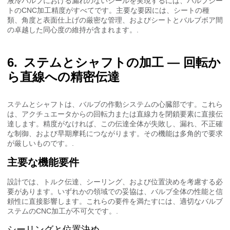
液冷バルブにおける漏れのないシールを実現するには、バルブシー
トのCNC加工精度がすべてです。主要な要因には、シートの種
類、角度と表面仕上げの厳密な管理、およびシートとバルブボア間
の卓越した同心度の維持が含まれます。.
ステムとシャフトの加工 — 回転か
ら直線への精密伝達
ステムとシャフトは、バルブの作動システムの心臓部です。これら
は、アクチュエータからの回転力または直線力を閉鎖要素に直接伝
達します。精度がなければ、この伝達全体が失敗し、漏れ、不正確
な制御、および早期摩耗につながります。その機能は多角的で要求
が厳しいものです。.
主要な機能要件
設計では、トルク伝達、シーリング、および位置決めを考慮する必
要があります。いずれかの領域での妥協は、バルブ全体の性能と信
頼性に直接影響します。これらの要件を満たすには、適切なバルブ
ステムのCNC加工が不可欠です。.
シーリングと位置決め