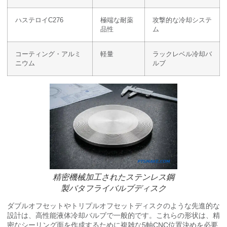
ハステロイC276
極端な耐薬
攻撃的な冷却システ
品性
ム
コーティング・アルミ
軽量
ラックレベル冷却バ
ニウム
ルブ
精密機械加工されたステンレス鋼
製バタフライバルブディスク
ダブルオフセットやトリプルオフセットディスクのような先進的な
設計は、高性能液体冷却バルブで一般的です。これらの形状は、精
密なシーリング面を作成するために複雑な5軸CNC位置決めを必要