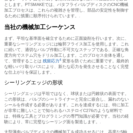
とします。PTSMAKEでは、バタフライバルブディスクのCNC機械
加工プロセスは、これらの複雑さを管理し、部品の安定性を制御す
るために慎重に順序付けられています。.
当社の機械加工シーケンス
まず、平坦な基準面を確立するために正面旋削を行います。次に、
重要なシーリングエッジには輪郭フライス加工を使用します。これ
に続いて、適切なバルブ作動に不可欠なステップである、正確な角
度方向でステム穴をドリル加工します。このプロセス全体を通し
4
て、管理することは
残留応力
変形を防ぐために重要です。最終的
な軽いバリ取りパスにより、新たな応力を発生させることなく完璧
な仕上がりを保証します。.
シーリングエッジの形状
シーリングエッジは平坦ではなく、球状または円錐状の表面です。
この形状は、バルブのシートライナーと完全に嵌合し、漏れのない
シールを作成する必要があります。これを達成するには、特に加工
が非常に難しいことで知られるハステロイC276のような材料で
は、特殊な工具とプログラミングの専門知識が必要です。当社の経
験により、常に完璧なシーリング面を製造します。.
大型薄肉バルブディスクの機械加工を成功させるには、高度な5軸