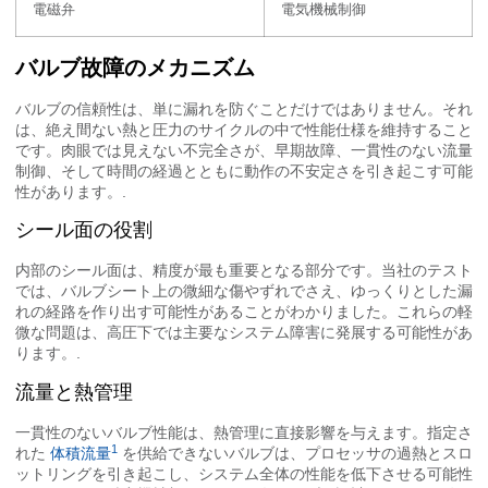
電磁弁
電気機械制御
バルブ故障のメカニズム
バルブの信頼性は、単に漏れを防ぐことだけではありません。それ
は、絶え間ない熱と圧力のサイクルの中で性能仕様を維持すること
です。肉眼では見えない不完全さが、早期故障、一貫性のない流量
制御、そして時間の経過とともに動作の不安定さを引き起こす可能
性があります。.
シール面の役割
内部のシール面は、精度が最も重要となる部分です。当社のテスト
では、バルブシート上の微細な傷やずれでさえ、ゆっくりとした漏
れの経路を作り出す可能性があることがわかりました。これらの軽
微な問題は、高圧下では主要なシステム障害に発展する可能性があ
ります。.
流量と熱管理
一貫性のないバルブ性能は、熱管理に直接影響を与えます。指定さ
1
れた
体積流量
を供給できないバルブは、プロセッサの過熱とスロ
ットリングを引き起こし、システム全体の性能を低下させる可能性