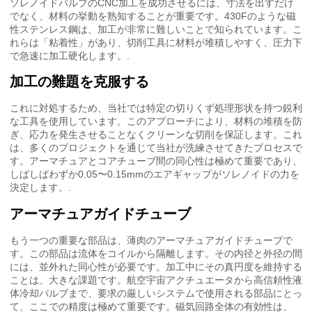
ソレノイドバルブのCNC加工を成功させるには、寸法を出すだけ
でなく、材料の挙動を熟知することが重要です。430Fのような磁
性ステンレス鋼は、加工が非常に難しいことで知られています。こ
れらは「粘着性」があり、切削工具に材料が堆積しやすく、圧力下
で急速に加工硬化します。.
加工の難題を克服する
これに対処するため、当社では特定の切りくず処理形状を持つ鋭利
な工具を使用しています。このアプローチにより、材料の堆積を防
ぎ、応力を発生させることなくクリーンな切削を保証します。これ
は、多くのプロジェクトを通じて当社が洗練させてきたプロセスで
す。アーマチュアとコアチューブ間の同心性は極めて重要であり、
しばしばわずか0.05〜0.15mmのエアギャップがソレノイドの力を
決定します。.
アーマチュアガイドチューブ
もう一つの重要な部品は、薄肉のアーマチュアガイドチューブで
す。この部品は流体をコイルから隔離します。その内径と外径の間
には、並外れた同心性が必要です。加工中にその真円度を維持する
ことは、大きな課題です。航空宇宙アクチュエータから高信頼性液
体冷却バルブまで、要求の厳しいシステムで使用される部品にとっ
て、ここでの精度は極めて重要です。磁気回路全体の有効性は、