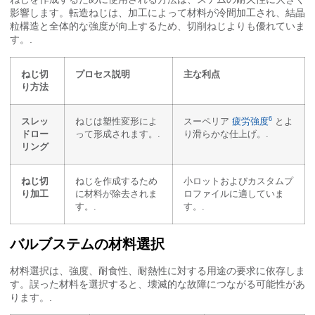
影響します。転造ねじは、加工によって材料が冷間加工され、結晶
粒構造と全体的な強度が向上するため、切削ねじよりも優れていま
す。.
ねじ切
プロセス説明
主な利点
り方法
6
スレッ
ねじは塑性変形によ
スーペリア
疲労強度
とよ
ドロー
って形成されます。.
り滑らかな仕上げ。.
リング
ねじ切
ねじを作成するため
小ロットおよびカスタムプ
り加工
に材料が除去されま
ロファイルに適していま
す。.
す。.
バルブステムの材料選択
材料選択は、強度、耐食性、耐熱性に対する用途の要求に依存しま
す。誤った材料を選択すると、壊滅的な故障につながる可能性があ
ります。.