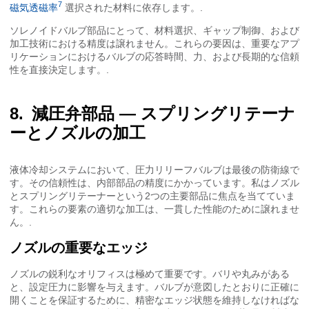
7
磁気透磁率
選択された材料に依存します。.
ソレノイドバルブ部品にとって、材料選択、ギャップ制御、および
加工技術における精度は譲れません。これらの要因は、重要なアプ
リケーションにおけるバルブの応答時間、力、および長期的な信頼
性を直接決定します。.
減圧弁部品 — スプリングリテーナ
ーとノズルの加工
液体冷却システムにおいて、圧力リリーフバルブは最後の防衛線で
す。その信頼性は、内部部品の精度にかかっています。私はノズル
とスプリングリテーナーという2つの主要部品に焦点を当てていま
す。これらの要素の適切な加工は、一貫した性能のために譲れませ
ん。.
ノズルの重要なエッジ
ノズルの鋭利なオリフィスは極めて重要です。バリや丸みがある
と、設定圧力に影響を与えます。バルブが意図したとおりに正確に
開くことを保証するために、精密なエッジ状態を維持しなければな