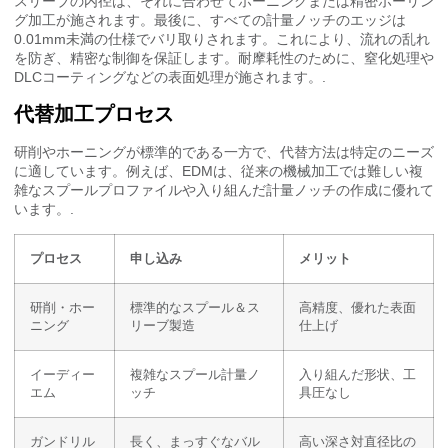
スリーブの内径は、それに合わせてホーニングまたは精密ボーリン
グ加工が施されます。最後に、すべての計量ノッチのエッジは
0.01mm未満の仕様でバリ取りされます。これにより、流れの乱れ
を防ぎ、精密な制御を保証します。耐摩耗性のために、窒化処理や
DLCコーティングなどの表面処理が施されます。.
代替加工プロセス
研削やホーニングが標準的である一方で、代替方法は特定のニーズ
に適しています。例えば、EDMは、従来の機械加工では難しい複
雑なスプールプロファイルや入り組んだ計量ノッチの作成に優れて
います。.
プロセス
申し込み
メリット
研削・ホー
標準的なスプール＆ス
高精度、優れた表面
ニング
リーブ製造
仕上げ
イーディー
複雑なスプール計量ノ
入り組んだ形状、工
エム
ッチ
具圧なし
ガンドリル
長く、まっすぐなバル
高い深さ対直径比の