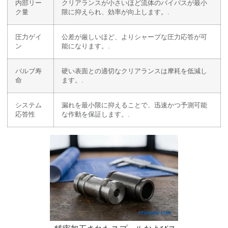
内部リー
クリアランスが小さいほど流体のバイパスが最小
ク量
限に抑えられ、効率が向上します。.
圧力ゲイ
公差が厳しいほど、よりシャープな圧力応答が可
ン
能になります。.
バルブ寿
硬い表面との適切なクリアランスは摩耗を低減し
命
ます。.
システム
漏れを最小限に抑えることで、迅速かつ予測可能
応答性
な作動を保証します。.