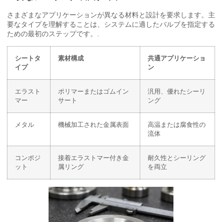
さまざまなアプリケーションが異なる材料と設計を要求します。主
要なタイプを理解することは、システムに適したバルブを指定する
ための最初のステップです。.
シートタ
素材構成
共通アプリケーショ
イプ
ン
エラスト
ポリマーまたはゴムイン
汎用、優れたシーリ
マー
サート
ング
メタル
機械加工された金属表面
高温または腐食性の
流体
コンポジ
接着エラストマー付き金
耐久性とシーリング
ット
属リング
を両立