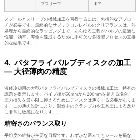
ブスリーブ
ボア
スプールとスリーブの機械加工を習得するには、包括的なアプロー
チが必要です。最終的なサブミクロンレベルのクリアランスは、熱
処理から最終的なラッピングまで、あらゆる工程がバルブの最適な
性能、効率、寿命を達成するために不可欠な多段階プロセスの直接
的な結果です。.
バタフライバルブディスクの加工
— 大径薄肉の精度
液体冷却用の大型バタフライバルブディスクの機械加工は、特有の
課題を提示します。パイプ径が50mmから200mmを超える場合、
圧力損失を最小限に抑えるためにディスクは薄くする必要がありま
す。この薄肉設計により、製造中のクランプ力や工具圧による反り
に非常に敏感になります。.
精密さのバランス取り
平坦度の維持が主要な目標です。わずかな歪みでもシールを損な