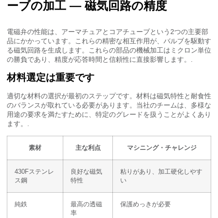
ーブの加工 — 磁気回路の精度
電磁弁の性能は、アーマチュアとコアチューブという2つの主要部
品にかかっています。これらの精密な相互作用が、バルブを駆動す
る磁気回路を生成します。これらの部品の機械加工はミクロン単位
の勝負であり、精度が応答時間と信頼性に直接影響します。.
材料選定は重要です
適切な材料の選択が最初のステップです。材料は磁気特性と耐食性
のバランスが取れている必要があります。当社のチームは、多様な
用途の要求を満たすために、特定のグレードを扱うことがよくあり
ます。.
素材
主な利点
マシニング・チャレンジ
430Fステンレ
良好な磁気
粘りがあり、加工硬化しやす
ス鋼
特性
い
純鉄
最高の透磁
保護めっきが必要
率