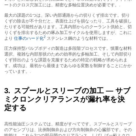
ートのクロス穴加工には、精密な多軸位置決めが必要です。.
最大の課題の1つは、深い内部通路からの切りくず排出です。切り
くずの除去が不十分だと、表面仕上げを損なったり、工具を破損し
たりする可能性があります。工具内部からのクーラント供給と、切
りくずを排出するための啄み加工サイクルを使用しますが、これに
2
より
仕事のハード化
ステンレス鋼のような材料では。.
圧力保持型バルブボディの製造は多段階プロセスです。慎重な材料
選択、複雑な内部形状のための効率的な多軸加工、そして内部切り
くず排出のような課題を克服するための特定の戦略が求められま
す。成功は、最初から最後まであらゆる変数を制御することにかか
っています。.
スプールとスリーブの加工 — サブ
ミクロンクリアランスが漏れ率を決
定する
高性能油圧システムでは、精度がすべてです。スプールとスリーブ
のアセンブリは、比例制御弁および方向制御弁の心臓部です。その
性能は、これら2つの部品間のクリアランス、しばしば一桁ミクロ