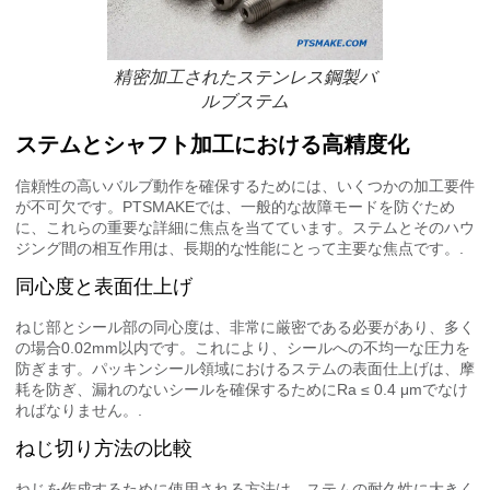
精密加工されたステンレス鋼製バ
ルブステム
ステムとシャフト加工における高精度化
信頼性の高いバルブ動作を確保するためには、いくつかの加工要件
が不可欠です。PTSMAKEでは、一般的な故障モードを防ぐため
に、これらの重要な詳細に焦点を当てています。ステムとそのハウ
ジング間の相互作用は、長期的な性能にとって主要な焦点です。.
同心度と表面仕上げ
ねじ部とシール部の同心度は、非常に厳密である必要があり、多く
の場合0.02mm以内です。これにより、シールへの不均一な圧力を
防ぎます。パッキンシール領域におけるステムの表面仕上げは、摩
耗を防ぎ、漏れのないシールを確保するためにRa ≤ 0.4 μmでなけ
ればなりません。.
ねじ切り方法の比較
ねじを作成するために使用される方法は、ステムの耐久性に大きく