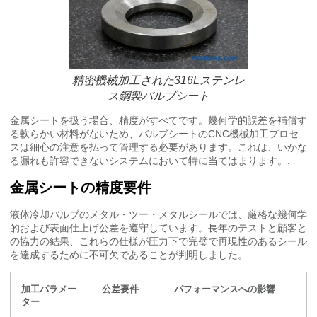
精密機械加工された316Lステンレ
ス鋼製バルブシート
金属シートを扱う場合、精度がすべてです。幾何学的誤差を補償す
る軟らかい材料がないため、バルブシートのCNC機械加工プロセ
スは細心の注意を払って管理する必要があります。これは、いかな
る漏れも許容できないシステムにおいて特に当てはまります。.
金属シートの精度要件
液体冷却バルブのメタル・ツー・メタルシールでは、厳格な幾何学
的および表面仕上げ公差を遵守しています。長年のテストと顧客と
の協力の結果、これらの仕様が圧力下で完璧で再現性のあるシール
を達成するために不可欠であることが判明しました。.
加工パラメー
公差要件
パフォーマンスへの影響
ター