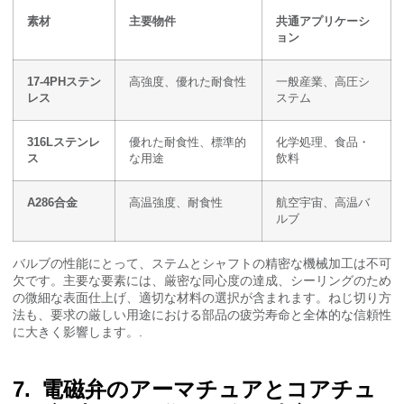
素材
主要物件
共通アプリケーシ
ョン
17-4PHステン
高強度、優れた耐食性
一般産業、高圧シ
レス
ステム
316Lステンレ
優れた耐食性、標準的
化学処理、食品・
ス
な用途
飲料
A286合金
高温強度、耐食性
航空宇宙、高温バ
ルブ
バルブの性能にとって、ステムとシャフトの精密な機械加工は不可
欠です。主要な要素には、厳密な同心度の達成、シーリングのため
の微細な表面仕上げ、適切な材料の選択が含まれます。ねじ切り方
法も、要求の厳しい用途における部品の疲労寿命と全体的な信頼性
に大きく影響します。.
電磁弁のアーマチュアとコアチュ