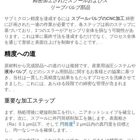
精密加工されたスプールおよびス
リーブバルブ部品
サブミクロン精度を達成するには
スプールバルブのCNC加工
綿密
に計画された一連の作業が必要です。各ステップは前のステップに
基づいており、1つのエラーがアセンブリ全体を損なう可能性があ
ります。これは単に最終寸法を達成するだけでなく、プロセス全体
を通じて形状と表面仕上げを制御することです。.
精度への道
原材料から完成部品への道のりは複雑です。産業用油圧システムや
液冷バルブ
, などのシステム用部品に関するお客様との協業に基づ
き、当社は一貫した高精度な結果をもたらすプロセスを洗練させて
きました。これには、あらゆる段階での綿密な管理が含まれま
す。.
重要な加工ステップ
まず、熱処理後に硬旋削加工を行い、ニアネットシェイプを確立し
ます。次に、スプールに外円筒研削加工を施します。表面粗さ
3
（Ra）0.1 μm以下、そして
円筒度
2 μm以内の真円度を目標と
し、均一なシールを確保します。.