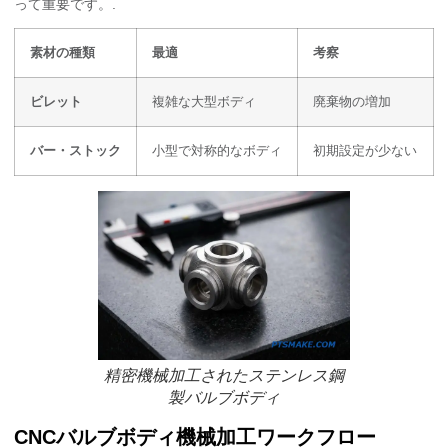
って重要です。.
素材の種類
最適
考察
ビレット
複雑な大型ボディ
廃棄物の増加
バー・ストック
小型で対称的なボディ
初期設定が少ない
精密機械加工されたステンレス鋼
製バルブボディ
CNCバルブボディ機械加工ワークフロー