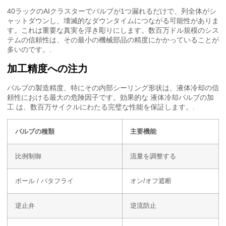
40ラックのAIクラスターでバルブが1つ漏れるだけで、列全体がシ
ャットダウンし、壊滅的なダウンタイムにつながる可能性がありま
す。これは重要な真実を浮き彫りにします。数百万ドル規模のシス
テムの信頼性は、その最小の機械部品の精度にかかっていることが
多いのです。.
加工精度への注力
バルブの製造精度、特にその内部シーリング形状は、液体冷却の信
頼性における最大の危険因子です。効果的な
液体冷却バルブの加
工
は、数百万サイクルにわたる完璧な性能を保証します。.
バルブの種類
主要機能
比例制御
流量を調整する
ボール / バタフライ
オン/オフ遮断
逆止弁
逆流防止