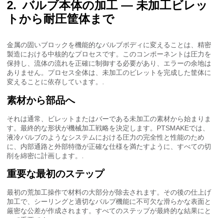
バルブ本体の加工 — 未加工ビレッ
トから耐圧筐体まで
金属の固いブロックを機能的なバルブボディに変えることは、精密
製造における中核的なプロセスです。このコンポーネントは圧力を
保持し、流体の流れを正確に制御する必要があり、エラーの余地は
ありません。プロセス全体は、未加工のビレットを完成した筐体に
変えることに依存しています。.
素材から部品へ
それは通常、ビレットまたはバーである未加工の素材から始まりま
す。最終的な形状が機械加工戦略を決定します。PTSMAKEでは、
液冷バルブのようなシステムにおける圧力の完全性と性能のため
に、内部通路と外部特徴が正確な仕様を満たすように、すべての切
削を綿密に計画します。.
重要な最初のステップ
最初の荒加工操作で材料の大部分が除去されます。その後の仕上げ
加工で、シーリングと適切なバルブ機能に不可欠な滑らかな表面と
厳密な公差が作成されます。すべてのステップが最終的な結果にと