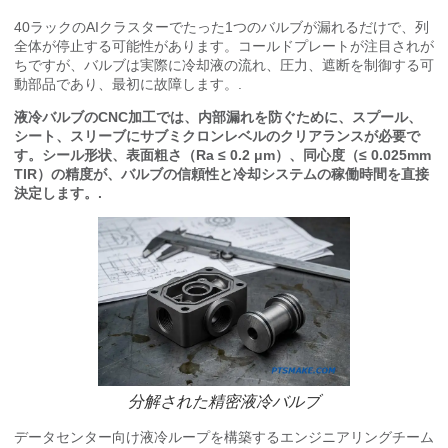
40ラックのAIクラスターでたった1つのバルブが漏れるだけで、列
全体が停止する可能性があります。コールドプレートが注目されが
ちですが、バルブは実際に冷却液の流れ、圧力、遮断を制御する可
動部品であり、最初に故障します。.
液冷バルブのCNC加工では、内部漏れを防ぐために、スプール、
シート、スリーブにサブミクロンレベルのクリアランスが必要で
す。シール形状、表面粗さ（Ra ≤ 0.2 μm）、同心度（≤ 0.025mm
TIR）の精度が、バルブの信頼性と冷却システムの稼働時間を直接
決定します。.
分解された精密液冷バルブ
データセンター向け液冷ループを構築するエンジニアリングチーム