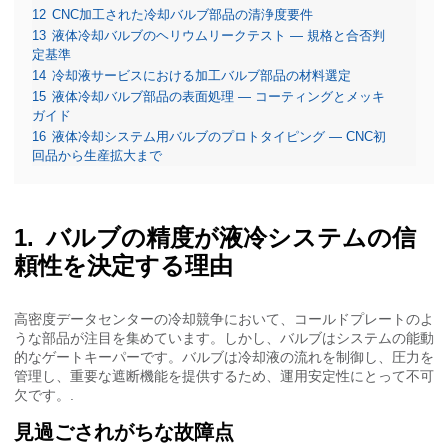
12
CNC加工された冷却バルブ部品の清浄度要件
13
液体冷却バルブのヘリウムリークテスト — 規格と合否判
定基準
14
冷却液サービスにおける加工バルブ部品の材料選定
15
液体冷却バルブ部品の表面処理 — コーティングとメッキ
ガイド
16
液体冷却システム用バルブのプロトタイピング — CNC初
回品から生産拡大まで
バルブの精度が液冷システムの信
頼性を決定する理由
高密度データセンターの冷却競争において、コールドプレートのよ
うな部品が注目を集めています。しかし、バルブはシステムの能動
的なゲートキーパーです。バルブは冷却液の流れを制御し、圧力を
管理し、重要な遮断機能を提供するため、運用安定性にとって不可
欠です。.
見過ごされがちな故障点