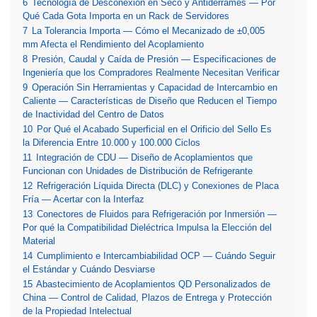
6
Tecnología de Desconexión en Seco y Antiderrames — Por
Qué Cada Gota Importa en un Rack de Servidores
7
La Tolerancia Importa — Cómo el Mecanizado de ±0,005
mm Afecta el Rendimiento del Acoplamiento
8
Presión, Caudal y Caída de Presión — Especificaciones de
Ingeniería que los Compradores Realmente Necesitan Verificar
9
Operación Sin Herramientas y Capacidad de Intercambio en
Caliente — Características de Diseño que Reducen el Tiempo
de Inactividad del Centro de Datos
10
Por Qué el Acabado Superficial en el Orificio del Sello Es
la Diferencia Entre 10.000 y 100.000 Ciclos
11
Integración de CDU — Diseño de Acoplamientos que
Funcionan con Unidades de Distribución de Refrigerante
12
Refrigeración Líquida Directa (DLC) y Conexiones de Placa
Fría — Acertar con la Interfaz
13
Conectores de Fluidos para Refrigeración por Inmersión —
Por qué la Compatibilidad Dieléctrica Impulsa la Elección del
Material
14
Cumplimiento e Intercambiabilidad OCP — Cuándo Seguir
el Estándar y Cuándo Desviarse
15
Abastecimiento de Acoplamientos QD Personalizados de
China — Control de Calidad, Plazos de Entrega y Protección
de la Propiedad Intelectual